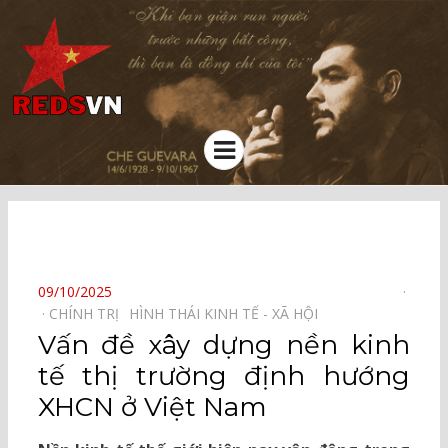
Kênh chia sẻ tri thức cộng đồng
Menu
⠀
POSTED
09/10/2025
ON
CHÍNH TRỊ⠀
HÌNH THÁI KINH TẾ - XÃ HỘI⠀
Vấn đề xây dựng nền kinh
tế thị trường định hướng
XHCN ở Việt Nam