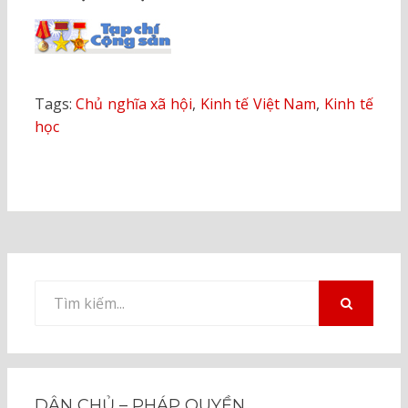
Tags:
Chủ nghĩa xã hội
,
Kinh tế Việt Nam
,
Kinh tế
học
Tìm
kiếm
TÌM
KIẾM
cho:
DÂN CHỦ – PHÁP QUYỀN