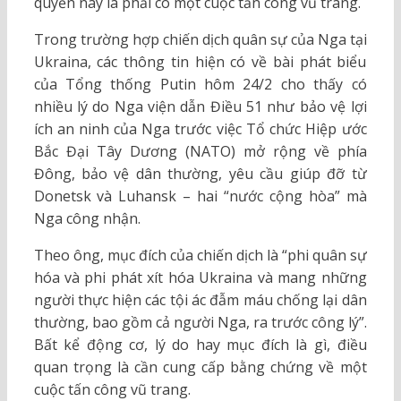
quyền này là phải có một cuộc tấn công vũ trang.
Trong trường hợp chiến dịch quân sự của Nga tại
Ukraina, các thông tin hiện có về bài phát biểu
của Tổng thống Putin hôm 24/2 cho thấy có
nhiều lý do Nga viện dẫn Điều 51 như bảo vệ lợi
ích an ninh của Nga trước việc Tổ chức Hiệp ước
Bắc Đại Tây Dương (NATO) mở rộng về phía
Đông, bảo vệ dân thường, yêu cầu giúp đỡ từ
Donetsk và Luhansk – hai “nước cộng hòa” mà
Nga công nhận.
Theo ông, mục đích của chiến dịch là “phi quân sự
hóa và phi phát xít hóa Ukraina và mang những
người thực hiện các tội ác đẫm máu chống lại dân
thường, bao gồm cả người Nga, ra trước công lý”.
Bất kể động cơ, lý do hay mục đích là gì, điều
quan trọng là cần cung cấp bằng chứng về một
cuộc tấn công vũ trang.