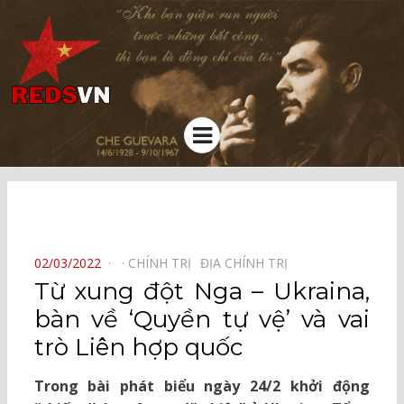
Kênh chia sẻ tri thức cộng đồng
Menu
⠀
POSTED
02/03/2022
CHÍNH TRỊ⠀
ĐỊA CHÍNH TRỊ⠀
ON
Từ xung đột Nga – Ukraina,
bàn về ‘Quyền tự vệ’ và vai
trò Liên hợp quốc
Trong bài phát biểu ngày 24/2 khởi động