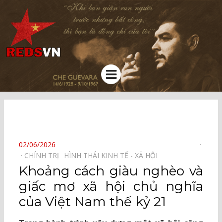
Kênh chia sẻ tri thức cộng đồng
Menu
⠀
POSTED
02/06/2026
ON
CHÍNH TRỊ⠀
HÌNH THÁI KINH TẾ - XÃ HỘI⠀
Khoảng cách giàu nghèo và
giấc mơ xã hội chủ nghĩa
của Việt Nam thế kỷ 21