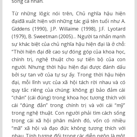
sống cá nhân.
Từ những lôgíc nói trên, Chủ nghĩa hậu hiện
đạiđã xuất hiện với những tác giả tên tuổi như A.
Giddens (1990), J.P. Willaime (1998), J.F. Lyotard
(1979), B. Sweetman (2005)… Người ta nhấn mạnh
sự khác biệt của chủ nghĩa hậu hiện đại là ở chỗ:
“Thời hiện đại đề cao sự đóng góp của khoa học,
chính trị, nghệ thuật cho sự tiến bộ của con
người. Nhưng thời hậu hiện đại được đánh dấu
bởi sự tan vỡ của tự sự ấy. Trong thời hậu hiện
đại, mỗi lĩnh vực của xã hội tách rời nhau và có
quy tắc riêng của chúng: không gì bảo đảm cái
“chân” (cái đúng) trong khoa học tương thích với
cái “đúng đắn” trong chính trị và với cái “mỹ”
trong nghệ thuật. Con người phải tìm cách sống
trong cái xã hội phân mảnh đó, vốn có nhiều
“mã” xã hội và đạo đức không tương thích với
nhau. Tính tương đối trong các diễn ngôn là một