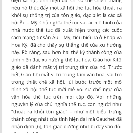
diện xã hội, tính hiện đại chỉ có thể chiến thắng
nếu nó thúc đẩy một xã hội thế tục hóa thoát ra
khỏi sự thống trị của tôn giáo, đặc biệt là các xã
hội Âu – Mỹ. Chủ nghĩa thế tục và các mô hình của
nhà nước thế tục đã xuất hiện trong các cuộc
cách mạng tư sản Âu – Mỹ, tiêu biểu là ở Pháp và
Hoa Kỳ, đã cho thấy sự thắng thế của xu hướng
này. Rõ ràng, sau hơn hai thế kỷ thành công của
tính hiện đại, xu hướng thế tục hóa, Giáo hội Kitô
giáo đã đánh mất vị trí trung tâm của nó. Trước
hết, Giáo hội mất vị trí trung tâm văn hóa, vai trò
trong thiết chế xã hội, lùi bước trước một mô
hình xã hội thế tục mới mẻ với sự chế ngự của
văn hóa thế tục trên mọi cấp độ. Với những
nguyên lý của chủ nghĩa thế tục, con người như
“thoát ra khỏi tôn giáo” – như một biểu trưng
thành công nhất của tính hiện đại mà Gauchet đã
nhận định [6], tôn giáo dường như bị đẩy vào đời