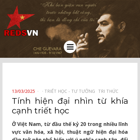
Kênh chia sẻ tri thức cộng đồng
Menu
⠀
POSTED
13/03/2025
TRIẾT HỌC - TƯ TƯỞNG⠀
TRI THỨC⠀
ON
Tính hiện đại nhìn từ khía
cạnh triết học
Ở Việt Nam, từ đầu thế kỷ 20 trong nhiều lĩnh
vực văn hóa, xã hội, thuật ngữ hiện đại hóa
dần trở nên phổ biến với ý nghĩa canh tân, đổi