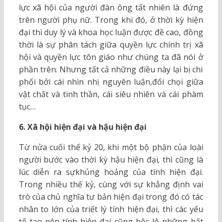
lực xã hội của người đàn ông tất nhiên là đứng
trên người phụ nữ. Trong khi đó, ở thời kỳ hiện
đại thì duy lý và khoa học luận được đề cao, đồng
thời là sự phân tách giữa quyền lực chính trị xã
hội và quyền lực tôn giáo như chúng ta đã nói ở
phần trên. Nhưng tất cả những điều này lại bị chi
phối bởi cái nhìn nhị nguyên luận,đối chọi giữa
vật chất và tinh thần, cái siêu nhiên và cái phàm
tục…
6. Xã hội hiện đại và hậu hiện đại
Từ nửa cuối thế kỷ 20, khi một bộ phận của loài
người bước vào thời kỳ hậu hiện đại
,
thì cũng là
lúc diễn ra sựkhủng hoảng của tính hiện đại.
Trong nhiều thế kỷ, cùng với sự khẳng định vai
trò của chủ nghĩa tư bản hiện đại trong đó có tác
nhân to lớn của triết lý tính hiện đại, thì các yếu
tố tạo nên tính hiện đại cũng bộc lộ những bất