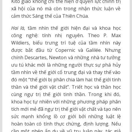
Kitô giáo không chỉ thể hiện ở quyền lực chính trị
xã hội của nó mà còn trong nhận thức luận về
cảm thức Sáng thế của Thiên Chúa.
Hai là,
tầm nhìn thế giới hiện đại và khoa học
công nghệ: tính nhị nguyên
.
Theo P. Max
Wildiers, biểu trưng trí tuệ của tầm nhìn này
được bắt đầu từ Copernic và Galilée. Nhưng
chính Descartes, Newton và những nhà tư tưởng
ưu tú khác mới là những người thực sự phá hủy
tầm nhìn về thế giới cổ trung đại và thay thế vào
đó một “thế giới bị phân chia làm hai: thế giới tinh
thần và thế giới vật chất”. Triết học và thần học
cùng ngự trị thế giới tinh thần. Trong khi đó,
khoa học tự nhiên với những phương pháp phân
tích mới mẻ đã ngự trị thế giới vật chất và tạo nên
sức mạnh khổng lồ cơ giới bởi những luật lệ
hoàn toàn có tính thực chứng, định lượng. Nếu
cần một phép ẩn dụ về vũ trụ luận này, tác giả