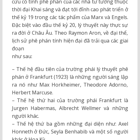
cứu có tính phê phán của các nhà tư tưởng thuộc
thời đại Khai sáng và đạt tới đỉnh cao phát triển ở
thế kỷ 19 trong các tác phẩm của Marx và Engels.
Đặc biệt vào đầu thế kỷ 20, lý thuyết này thực sự
ra đời ở Châu Âu. Theo Raymon Aron, về đại thể,
lịch sử phê phán tính hiện đại đã trải qua các giai
đoạn
như sau:
– Thế hệ đầu tiên của trường phái lý thuyết phê
phán ở Frankfurt (1923) là những người sáng lập
ra nó như Max Horkheimer, Theodore Adorno,
Herbert Marcuse.
– Thế hệ thứ hai của trường phái Frankfurt là
Jurgen Habermas, Albrecht Wellmer và những
người khác.
– Thế hệ thứ ba gồm những đại diện như: Axel
Honneth ở Đức, Seyla Benhabib và một số người
khác ở Hoa Kỳ.