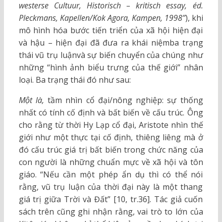
westerse Cultuur, Historisch – kritisch essay, éd.
Pleckmans, Kapellen/Kok Agora, Kampen, 1998”
), khi
mô hình hóa bước tiến triển của xã hội hiện đại
và hậu – hiện đại đã đưa ra khái niệmba trạng
thái vũ trụ luậnvà sự biến chuyển của chúng như
những “hình ảnh biểu trưng của thế giới” nhân
loại. Ba trạng thái đó như sau:
Một là,
tầm nhìn cổ đại/nông nghiệp: sự thống
nhất có tính cố định và bất biến về cấu trúc. Ông
cho rằng từ thời Hy Lạp cổ đại, Aristote nhìn thế
giới như một thực tại cố định, thiêng liêng mà ở
đó cấu trúc giá trị bất biến trong chức năng của
con người là những chuẩn mực về xã hội và tôn
giáo. “Nếu cần một phép ẩn dụ thì có thể nói
rằng, vũ trụ luận của thời đại này là một thang
giá trị giữa Trời và Đất” [10, tr.36]. Tác giả cuốn
sách trên cũng ghi nhận rằng, vai trò to lớn của