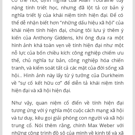
Có thể nói, định nghĩa của Alian Touraine tuy
nặng tính triết học, nhưng đã lột tả cơ bản ý
nghĩa triết lý của khái niệm tính hiện đại. Để có
thể dễ nhận biết hơn “những dấu hiệu xã hội” của
khái niệm tính hiện đại, chúng tôi lưu ý thêm ý
kiến của Anthony Giddens, khi ông đưa ra một
hình ảnh khá toàn vẹn về tính hiện đại như một
nỗ lực của bốn chiều kích: công nghiệp chiếm ưu
thế, chủ nghĩa tư bản, công nghiệp hóa chiến
tranh, và kiểm soát tất cả các mặt của đời sống xã
hội… Hình ảnh này lấy từ ý tưởng của Durkheim
về “sự cố kết hữu cơ” để diễn tả khái niệm tính
hiện đại và xã hội hiện đại.
Như vậy, quan niệm cổ điển về tính hiện đại
tương ứng với ý nghĩa một cuộc cách mạng xã hội
và tư duy, kêu gọi giải phóng con người và xã hội
trung cổ. Nói thêm rằng, chính Max Weber với
những công trình đồ sộ của mình về kinh tế và xã