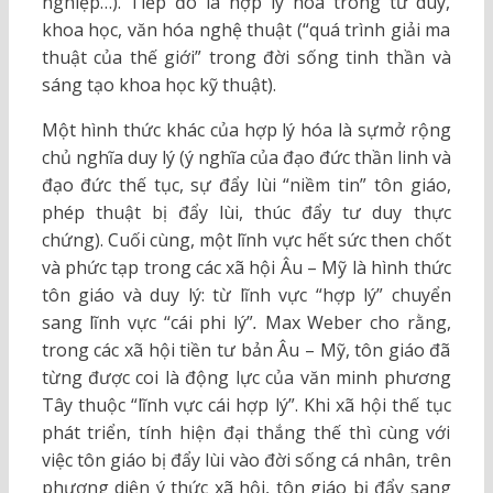
nghiệp…). Tiếp đó là hợp lý hóa trong tư duy,
khoa học, văn hóa nghệ thuật (“quá trình giải ma
thuật của thế giới” trong đời sống tinh thần và
sáng tạo khoa học kỹ thuật).
Một hình thức khác của hợp lý hóa là sựmở rộng
chủ nghĩa duy lý (ý nghĩa của đạo đức thần linh và
đạo đức thế tục, sự đẩy lùi “niềm tin” tôn giáo,
phép thuật bị đẩy lùi, thúc đẩy tư duy thực
chứng). Cuối cùng, một lĩnh vực hết sức then chốt
và phức tạp trong các xã hội Âu – Mỹ là hình thức
tôn giáo và duy lý: từ lĩnh vực “hợp lý” chuyển
sang lĩnh vực “cái phi lý”
.
Max Weber cho rằng,
trong các xã hội tiền tư bản Âu – Mỹ, tôn giáo đã
từng được coi là động lực của văn minh phương
Tây thuộc “lĩnh vực cái hợp lý”. Khi xã hội thế tục
phát triển, tính hiện đại thắng thế thì cùng với
việc tôn giáo bị đẩy lùi vào đời sống cá nhân, trên
phương diện ý thức xã hội, tôn giáo bị đẩy sang