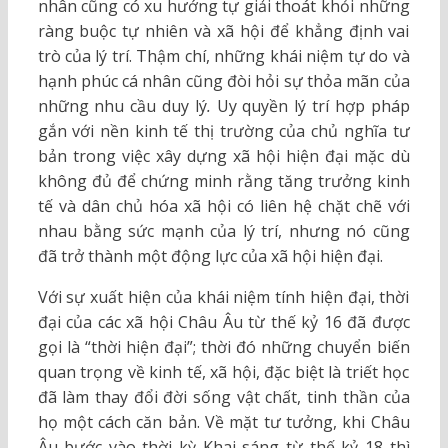
nhân cũng có xu hướng tự giải thoát khỏi những
ràng buộc tự nhiên và xã hội để khẳng định vai
trò của lý trí. Thậm chí, những khái niệm tự do và
hạnh phúc cá nhân cũng đòi hỏi sự thỏa mãn của
những nhu cầu duy lý
.
Uy quyền lý trí hợp pháp
gắn với nền kinh tế thị trường của chủ nghĩa tư
bản trong việc xây dựng xã hội hiện đại mặc dù
không đủ để chứng minh rằng tăng trưởng kinh
tế và dân chủ hóa xã hội có liên hệ chặt chẽ với
nhau bằng sức mạnh của lý trí, nhưng nó cũng
đã trở thành một động lực của xã hội hiện đại.
Với sự xuất hiện của khái niệm tính hiện đại, thời
đại của các xã hội Châu Âu từ thế kỷ 16 đã được
gọi là “thời hiện đại”; thời đó những chuyển biến
quan trọng về kinh tế, xã hội, đặc biệt là triết học
đã làm thay đổi đời sống vật chất, tinh thần của
họ một cách căn bản. Về mặt tư tưởng, khi Châu
Âu bước vào thời kỳ Khai sáng từ thế kỷ 18 thì