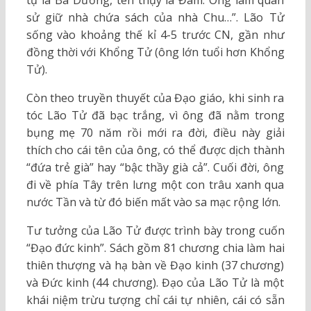
sử giữ nhà chứa sách của nhà Chu…”. Lão Tử
sống vào khoảng thế kỉ 4-5 trước CN, gần như
đồng thời với Khổng Tử (ông lớn tuổi hơn Khổng
Tử).
Còn theo truyền thuyết của Đạo giáo, khi sinh ra
tóc Lão Tử đã bạc trắng, vì ông đã nằm trong
bụng mẹ 70 năm rồi mới ra đời, điều này giải
thích cho cái tên của ông, có thể được dịch thành
“đứa trẻ già” hay “bậc thầy già cả”. Cuối đời, ông
đi về phía Tây trên lưng một con trâu xanh qua
nước Tần và từ đó biến mất vào sa mạc rộng lớn.
Tư tưởng của Lão Tử được trình bày trong cuốn
“Đạo đức kinh”. Sách gồm 81 chương chia làm hai
thiên thượng và hạ bàn về Đạo kinh (37 chương)
và Đức kinh (44 chương). Đạo của Lão Tử là một
khái niệm trừu tượng chỉ cái tự nhiên, cái có sẵn