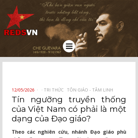
Kênh chia sẻ tri thức cộng đồng
Menu
⠀
POSTED
12/05/2026
TRI THỨC⠀
TÔN GIÁO - TÂM LINH⠀
ON
Tín ngưỡng truyền thống
của Việt Nam có phải là một
dạng của Đạo giáo?
Theo các nghiên cứu, nhánh Đạo giáo phù