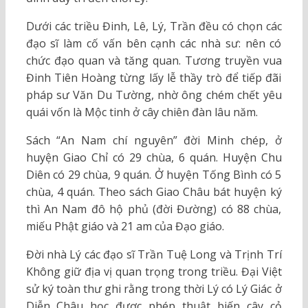
Dưới các triều Đinh, Lê, Lý, Trần đều có chọn các
đạo sĩ làm cố vấn bên cạnh các nhà sư: nên có
chức đạo quan và tăng quan. Tương truyền vua
Đinh Tiên Hoàng từng lấy lễ thầy trò để tiếp đãi
pháp sư Văn Du Tường, nhờ ông chém chết yêu
quái vốn là Mộc tinh ở cây chiên đàn lâu năm.
Sách “An Nam chí nguyên” đời Minh chép, ở
huyện Giao Chỉ có 29 chùa, 6 quán. Huyện Chu
Diên có 29 chùa, 9 quán. Ở huyện Tống Bình có 5
chùa, 4 quán. Theo sách Giao Châu bát huyện ký
thì An Nam đô hộ phủ (đời Đường) có 88 chùa,
miếu Phật giáo và 21 am của Đạo giáo.
Đời nhà Lý các đạo sĩ Trần Tuệ Long và Trịnh Trí
Không giữ địa vị quan trọng trong triều. Đại Việt
sử ký toàn thư ghi rằng trong thời Lý có Lý Giác ở
Diễn Châu học được phép thuật biến cây cỏ