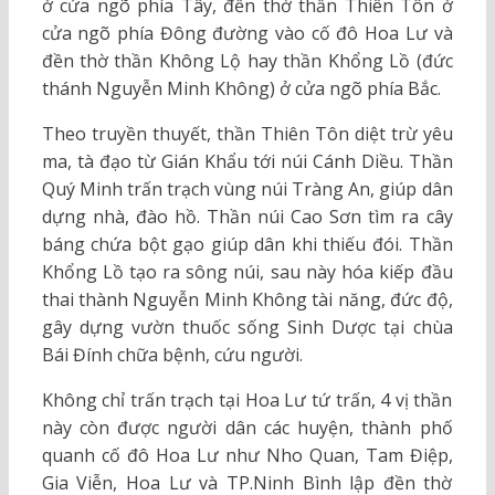
ở cửa ngõ phía Tây, đền thờ thần Thiên Tôn ở
cửa ngõ phía Đông đường vào cố đô Hoa Lư và
đền thờ thần Không Lộ hay thần Khổng Lồ (đức
thánh Nguyễn Minh Không) ở cửa ngõ phía Bắc.
Theo truyền thuyết, thần Thiên Tôn diệt trừ yêu
ma, tà đạo từ Gián Khẩu tới núi Cánh Diều. Thần
Quý Minh trấn trạch vùng núi Tràng An, giúp dân
dựng nhà, đào hồ. Thần núi Cao Sơn tìm ra cây
báng chứa bột gạo giúp dân khi thiếu đói. Thần
Khổng Lồ tạo ra sông núi, sau này hóa kiếp đầu
thai thành Nguyễn Minh Không tài năng, đức độ,
gây dựng vườn thuốc sống Sinh Dược tại chùa
Bái Đính chữa bệnh, cứu người.
Không chỉ trấn trạch tại Hoa Lư tứ trấn, 4 vị thần
này còn được người dân các huyện, thành phố
quanh cố đô Hoa Lư như Nho Quan, Tam Điệp,
Gia Viễn, Hoa Lư và TP.Ninh Bình lập đền thờ