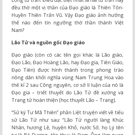
đều thờ một vị thần của Đạo giáo là Thiên Tôn-
Huyền Thiên Trấn Vũ. Vậy Đạo giáo ảnh hưởng
thế nào đến tín ngưỡng thờ thần thánh Việt
Nam?
Lão Tử và nguồn gốc Đạo giáo
Đạo giáo (còn có các tên gọi khác là Lão giáo,
Đạo Lão, Đạo Hoàng Lão, hay Đạo gia, Tiên Giáo,
Đạo Tiên) được hình thành trong phong trào
nông dân khởi nghĩa vùng Nam Trung Hoa vào
thế kỉ 2 sau Công nguyên, cơ sở lí luận của nó là
Đạo gia – triết thuyết do Lão Tử đề xướng và
Trang tử hoàn thiện (học thuyết Lão – Trang).
“Sử ký Tư Mã Thiên” phần Liệt truyện viết về tiểu
sử Lão Tử như sau: “Lão Tử người làng Khúc
Nhân, hương Lệ, huyện Khổ, nước Sở, họ Lý tên
tự là Bá Dương, tên thụy là Đam. Ông làm quan