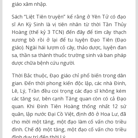
giáo xâm nhập.
Sách “Liệt Tiên truyện” kể rằng ở Yên Tử có đạo
sĩ An Kỳ Sinh là vị tiên nhân từ thời Tần Thủy
Hoàng (thế kỷ 3 TCN) đến đây để tìm cây thạch
xương bồ rồi ở lại để tu luyện Đạo Tiên (Đạo
giáo). Ngài hái lượm cỏ cây, thảo dược, luyện đan
sa, thần sa thành thuốc trường sinh và ban pháp
dược chữa bệnh cứu người.
Thời Bắc thuộc, Đạo giáo chỉ phổ biến trong dân
gian. Đến thời phong kiến độc lập, các nhà Đinh,
Lê, Lý, Trần đều coi trọng các đạo sĩ không kém
các tăng sư, bên cạnh Tăng quan còn có cả Đạo
quan. Khi Đinh Tiên Hoàng thống nhất 12 sứ
quân, lập nước Đại Cồ Việt, định đô ở Hoa Lư, đã
cho mời một tăng, một đạo làm cố vấn cho triều
đình. Chế độ một tăng, một đạo cố vấn cho triều
đình duy trì đến thời Lý.