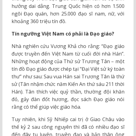
hưởng dai dẳng. Trung Quốc hiện có hơn 1.500
ngôi Đạo quán, hơn 25.000 đạo sĩ nam, nữ, với
khoảng 360 triệu tín đồ.
Tín ngưỡng Việt Nam có phải là Đạo giáo?
Nhà nghiên cứu Vương Khả cho rằng: “Đạo giáo
được truyền đến Việt Nam từ cuối đời nhà Hán”.
Những hoạt động của Thứ sử Trương Tân – một
tín đồ Đạo giáo được chép tại “Đại Việt sử ký toàn
thư” như sau: Sau vua Hán sai Trương Tân là thứ
sử (Tân nhậm chức năm Kiến An thứ sáu 211 thời
Hán). Tân thích việc quỷ thần, thường đội khăn
đỏ, gảy đàn đốt hương, đọc sách Đạo giáo nói
rằng có thể giúp việc giáo hóa.
Tuy nhiên, khi Sỹ Nhiếp cai trị ở Giao Châu vào
thế kỷ 2 sau công nguyên thì đã có nhiều đạo sĩ
đến đây tu luyện, truyền đạo và bản thân ông