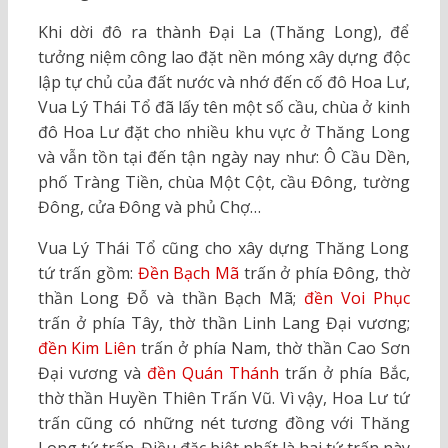
Khi dời đô ra thành Đại La (Thăng Long), để
tưởng niệm công lao đặt nền móng xây dựng độc
lập tự chủ của đất nước và nhớ đến cố đô Hoa Lư,
Vua Lý Thái Tổ đã lấy tên một số cầu, chùa ở kinh
đô Hoa Lư đặt cho nhiều khu vực ở Thăng Long
và vẫn tồn tại đến tận ngày nay như: Ô Cầu Dền,
phố Tràng Tiền, chùa Một Cột, cầu Đông, tường
Đông, cửa Đông và phủ Chợ…
Vua Lý Thái Tổ cũng cho xây dựng Thăng Long
tứ trấn gồm:
Đền Bạch Mã
trấn ở phía Đông, thờ
thần Long Đỗ và thần Bạch Mã;
đền Voi Phục
trấn ở phía Tây, thờ thần Linh Lang Đại vương;
đền Kim Liên
trấn ở phía Nam, thờ thần Cao Sơn
Đại vương và
đền Quán Thánh
trấn ở phía Bắc,
thờ thần Huyền Thiên Trấn Vũ. Vì vậy, Hoa Lư tứ
trấn cũng có những nét tương đồng với Thăng
Long tứ trấn. Điều đặc biệt nhất là hai tứ trấn này