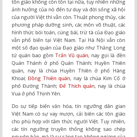
tôn giáo không còn tồn tại nữa, tuy nhiên những
ảnh hưởng của nó đến tư duy và đời sống xã hội
của người Việt thì vẫn còn. Thuật phong thủy, các
phương pháp dưỡng sinh, các môn võ thuật, các
hình thức bói toán, cúng bái, trừ tà của Đạo giáo
vẫn phổ biến tại Việt Nam. Tại Hà Nội vẫn còn
một số đạo quán của Đạo giáo như Thăng Long
tứ quán bao gồm
Trấn Vũ quán
, nay gọi là đền
Quán Thánh ở phố Quán Thánh; Huyền Thiên
quán, nay là chùa Huyền Thiên ở phố Hàng
Khoai;
Đồng Thiên quán
, nay là chùa Kim Cổ ở
phố Đường Thành;
Đế Thích quán
, nay là chùa
Vua ở phố Thịnh Yên.
Do sự tiếp biến văn hóa, tín ngưỡng dân gian
Việt Nam có sự vay mượn, cải biên các tôn giáo
cho phù hợp với tâm thức người Việt. Tuy nhiên,
các tín ngưỡng truyền thống không sao chép
nguyên bản, mà là sự sáng tạo không ngừng của