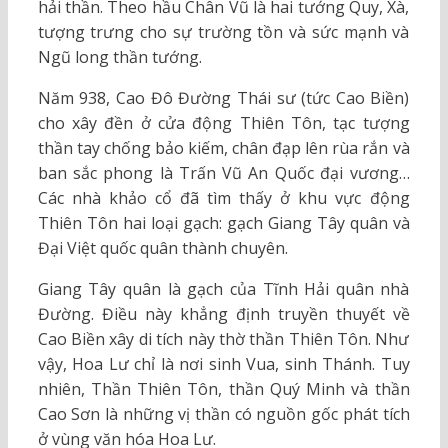
hải thần. Theo hầu Chân Vũ là hai tướng Quy, Xà,
tượng trưng cho sự trường tồn và sức mạnh và
Ngũ long thần tướng.
Năm 938, Cao Đô Đường Thái sư (tức Cao Biền)
cho xây đền ở cửa động Thiên Tôn, tạc tượng
thần tay chống bảo kiếm, chân đạp lên rùa rắn và
ban sắc phong là Trấn Vũ An Quốc đại vương…
Các nhà khảo cổ đã tìm thấy ở khu vực động
Thiên Tôn hai loại gạch: gạch Giang Tây quân và
Đại Việt quốc quân thành chuyên.
Giang Tây quân là gạch của Tĩnh Hải quân nhà
Đường. Điều này khẳng định truyền thuyết về
Cao Biền xây di tích này thờ thần Thiên Tôn. Như
vậy, Hoa Lư chỉ là nơi sinh Vua, sinh Thánh. Tuy
nhiên, Thần Thiên Tôn, thần Quý Minh và thần
Cao Sơn là những vị thần có nguồn gốc phát tích
ở vùng văn hóa Hoa Lư.