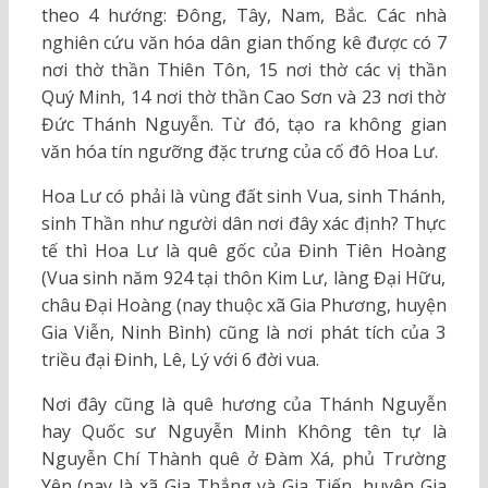
theo 4 hướng: Đông, Tây, Nam, Bắc. Các nhà
nghiên cứu văn hóa dân gian thống kê được có 7
nơi thờ thần Thiên Tôn, 15 nơi thờ các vị thần
Quý Minh, 14 nơi thờ thần Cao Sơn và 23 nơi thờ
Đức Thánh Nguyễn. Từ đó, tạo ra không gian
văn hóa tín ngưỡng đặc trưng của cố đô Hoa Lư.
Hoa Lư có phải là vùng đất sinh Vua, sinh Thánh,
sinh Thần như người dân nơi đây xác định? Thực
tế thì Hoa Lư là quê gốc của Đinh Tiên Hoàng
(Vua sinh năm 924 tại thôn Kim Lư, làng Đại Hữu,
châu Đại Hoàng (nay thuộc xã Gia Phương, huyện
Gia Viễn, Ninh Bình) cũng là nơi phát tích của 3
triều đại Đinh, Lê, Lý với 6 đời vua.
Nơi đây cũng là quê hương của Thánh Nguyễn
hay Quốc sư Nguyễn Minh Không tên tự là
Nguyễn Chí Thành quê ở Đàm Xá, phủ Trường
Yên (nay là xã Gia Thắng và Gia Tiến, huyện Gia