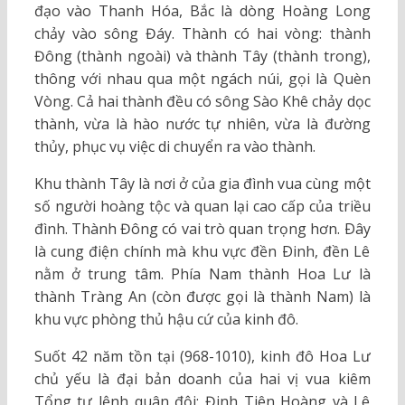
đạo vào Thanh Hóa, Bắc là dòng Hoàng Long
chảy vào sông Đáy. Thành có hai vòng: thành
Đông (thành ngoài) và thành Tây (thành trong),
thông với nhau qua một ngách núi, gọi là Quèn
Vòng. Cả hai thành đều có sông Sào Khê chảy dọc
thành, vừa là hào nước tự nhiên, vừa là đường
thủy, phục vụ việc di chuyển ra vào thành.
Khu thành Tây là nơi ở của gia đình vua cùng một
số người hoàng tộc và quan lại cao cấp của triều
đình. Thành Đông có vai trò quan trọng hơn. Ðây
là cung điện chính mà khu vực đền Ðinh, đền Lê
nằm ở trung tâm. Phía Nam thành Hoa Lư là
thành Tràng An (còn được gọi là thành Nam) là
khu vực phòng thủ hậu cứ của kinh đô.
Suốt 42 năm tồn tại (968-1010), kinh đô Hoa Lư
chủ yếu là đại bản doanh của hai vị vua kiêm
Tổng tư lệnh quân đội: Đinh Tiên Hoàng và Lê