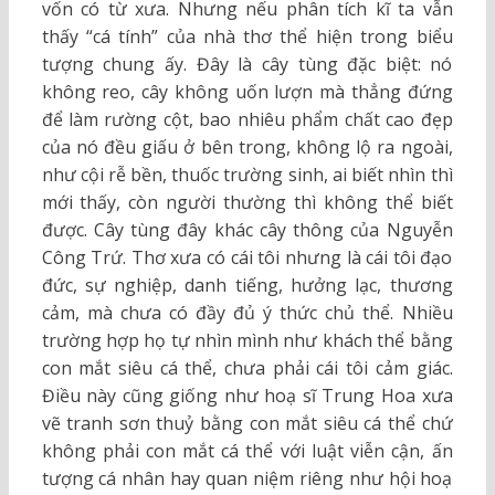
vốn có từ xưa. Nhưng nếu phân tích kĩ ta vẫn
thấy “cá tính” của nhà thơ thể hiện trong biểu
tượng chung ấy. Đây là cây tùng đặc biệt: nó
không reo, cây không uốn lượn mà thẳng đứng
để làm rường cột, bao nhiêu phẩm chất cao đẹp
của nó đều giấu ở bên trong, không lộ ra ngoài,
như cội rễ bền, thuốc trường sinh, ai biết nhìn thì
mới thấy, còn người thường thì không thể biết
được. Cây tùng đây khác cây thông của Nguyễn
Công Trứ. Thơ xưa có cái tôi nhưng là cái tôi đạo
đức, sự nghiệp, danh tiếng, hưởng lạc, thương
cảm, mà chưa có đầy đủ ý thức chủ thể. Nhiều
trường hợp họ tự nhìn mình như khách thể bằng
con mắt siêu cá thể, chưa phải cái tôi cảm giác.
Điều này cũng giống như hoạ sĩ Trung Hoa xưa
vẽ tranh sơn thuỷ bằng con mắt siêu cá thể chứ
không phải con mắt cá thể với luật viễn cận, ấn
tượng cá nhân hay quan niệm riêng như hội hoạ