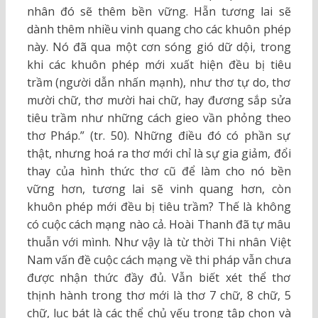
nhân đó sẽ thêm bền vững. Hẵn tương lai sẽ
dành thêm nhiều vinh quang cho các khuôn phép
này. Nó đã qua một cơn sóng gió dữ dội, trong
khi các khuôn phép mới xuất hiện đều bị tiêu
trầm (người dẫn nhấn mạnh), như thơ tự do, thơ
mười chữ, thơ mười hai chữ, hay đương sắp sửa
tiêu trầm như những cách gieo vần phỏng theo
thơ Pháp.” (tr. 50). Những điều đó có phần sự
thật, nhưng hoá ra thơ mới chỉ là sự gia giảm, đổi
thay của hình thức thơ cũ để làm cho nó bền
vững hơn, tương lai sẽ vinh quang hơn, còn
khuôn phép mới đều bị tiêu trầm? Thế là không
có cuộc cách mạng nào cả. Hoài Thanh đã tự mâu
thuẫn với mình. Như vậy là từ thời Thi nhân Việt
Nam vấn đề cuộc cách mạng về thi pháp vẫn chưa
được nhận thức đầy đủ. Vẫn biết xét thể thơ
thịnh hành trong thơ mới là thơ 7 chữ, 8 chữ, 5
chữ, lục bát là các thể chủ yếu trong tập chọn và