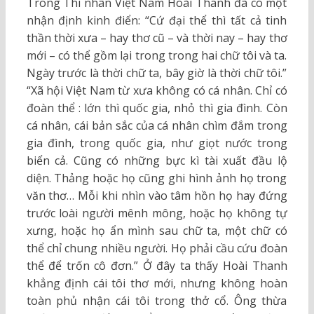
Trong Thi nhân Việt Nam Hoài Thanh đã có một
nhận định kinh điển: “Cứ đại thể thì tất cả tinh
thần thời xưa – hay thơ cũ – và thời nay – hay thơ
mới – có thể gồm lại trong trong hai chữ tôi và ta.
Ngày trước là thời chữ ta, bây giờ là thời chữ tôi.”
“Xã hội Việt Nam từ xưa không có cá nhân. Chỉ có
đoàn thể : lớn thì quốc gia, nhỏ thì gia đình. Còn
cá nhân, cái bản sắc của cá nhân chìm đắm trong
gia đình, trong quốc gia, như giọt nước trong
biển cả. Cũng có những bực kì tài xuất đầu lộ
diện. Thảng hoặc họ cũng ghi hình ảnh họ trong
văn thơ… Mỗi khi nhìn vào tâm hồn họ hay đứng
trước loài người mênh mông, hoặc họ không tự
xưng, hoặc họ ẩn mình sau chữ ta, một chữ có
thể chỉ chung nhiều người. Họ phải cầu cứu đoàn
thể để trốn cô đơn.” Ở đây ta thấy Hoài Thanh
khẳng định cái tôi thơ mới, nhưng không hoàn
toàn phủ nhận cái tôi trong thở cổ. Ông thừa