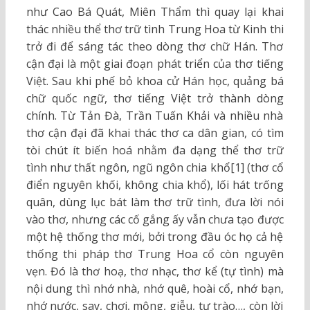
như Cao Bá Quát, Miên Thẩm thì quay lại khai
thác nhiều thể thơ trữ tình Trung Hoa từ Kinh thi
trở đi để sáng tác theo dòng thơ chữ Hán. Thơ
cận đại là một giai đoạn phát triển của thơ tiếng
Việt. Sau khi phế bỏ khoa cử Hán học, quảng bá
chữ quốc ngữ, thơ tiếng Việt trở thành dòng
chính. Từ Tản Đà, Trần Tuấn Khải và nhiều nhà
thơ cận đại đã khai thác thơ ca dân gian, có tìm
tòi chút ít biến hoá nhằm đa dạng thể thơ trữ
tình như thất ngôn, ngũ ngôn chia khổ[1] (thơ cổ
điển nguyên khối, không chia khổ), lối hát trống
quân, dùng lục bát làm thơ trữ tình, đưa lời nói
vào thơ, nhưng các cố gắng ấy vẫn chưa tạo được
một hệ thống thơ mới, bởi trong đầu óc họ cả hệ
thống thi pháp thơ Trung Hoa cổ còn nguyên
vẹn. Đó là thơ hoạ, thơ nhạc, thơ kể (tự tình) mà
nội dung thì nhớ nhà, nhớ quê, hoài cổ, nhớ bạn,
nhớ nước, say, chơi, mộng, giễu, tự trào…, còn lời