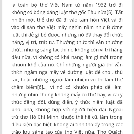
là toàn bộ thơ Việt Nam từ năm 1932 trở đi
không có bóng dáng luật thơ gốc Tàu nữa[5]. Tất
nhiên một thể thơ đã đi vào tâm hồn Việt và đi
vào di sản thơ Việt mấy nghìn năm như Đường
luật thì dễ gì bỏ được, nhưng nó đã thay đổi chức
năng, vị trí, trật tự. Thưởng thức thì vẫn thưởng
thức, nhưng sáng tác thì nó không còn vị trí hàng
đầu nữa, vì không có khả năng làm gì mới trong
khuôn khổ của nó. Chỉ những người già thì vẫn
thích ngâm nga mấy vế dường luật để chơi, thù
tạc, hoặc những người làm nhiệm vụ thì làm thơ
châm biếm[6]…, vì nó có khuôn phép dễ làm,
nhưng nhìn chung không mấy có thơ hay, vì cái ý
thức đăng đối, dùng điển, ý thức niêm luật đã
phôi pha, không hợp với người hiện đại. Ngoại
trừ thơ Hồ Chí Minh, thuộc thế hệ cũ, làm trong
điều kiện đặc biệt, không ai tính thơ ấy trong các
trào lưu sáng tạo của thơ Việt nữa. Thơ Quách