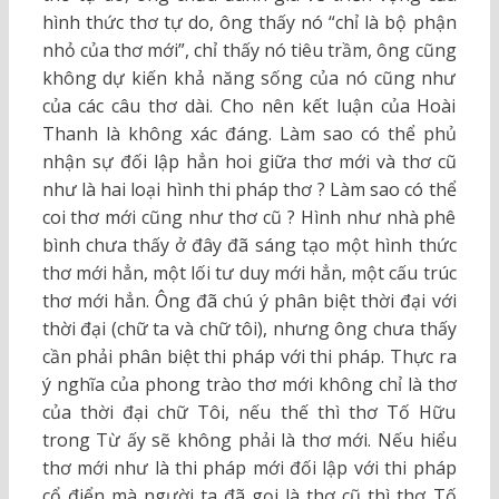
hình thức thơ tự do, ông thấy nó “chỉ là bộ phận
nhỏ của thơ mới”, chỉ thấy nó tiêu trầm, ông cũng
không dự kiến khả năng sống của nó cũng như
của các câu thơ dài. Cho nên kết luận của Hoài
Thanh là không xác đáng. Làm sao có thể phủ
nhận sự đối lập hẳn hoi giữa thơ mới và thơ cũ
như là hai loại hình thi pháp thơ ? Làm sao có thể
coi thơ mới cũng như thơ cũ ? Hình như nhà phê
bình chưa thấy ở đây đã sáng tạo một hình thức
thơ mới hẳn, một lối tư duy mới hẳn, một cấu trúc
thơ mới hẳn. Ông đã chú ý phân biệt thời đại với
thời đại (chữ ta và chữ tôi), nhưng ông chưa thấy
cần phải phân biệt thi pháp với thi pháp. Thực ra
ý nghĩa của phong trào thơ mới không chỉ là thơ
của thời đại chữ Tôi, nếu thế thì thơ Tố Hữu
trong Từ ấy sẽ không phải là thơ mới. Nếu hiểu
thơ mới như là thi pháp mới đối lập với thi pháp
cổ điển mà người ta đã gọi là thơ cũ thì thơ Tố