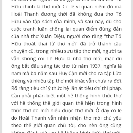
Hữu chính là thơ mới. Có lẽ vì quan niệm đó mà
Hoài Thanh đương thời đã không đưa thơ Tố
Hữu vào tập sách của mình, và sau này, dù cho
cuộc tranh luận chống lại quan điểm đúng đắn
của nhà thơ Xuân Diệu, người cho rằng “thơ Tố
Hữu thoát thai từ thơ mới” đã trở thành câu
chuyện cũ, trong nhiều sưu tập thơ mới, người ta
vẫn không coi Tố Hữu là nhà thơ mới, mặc dù
ông bắt đầu sáng tác thơ từ năm 1937, nghĩa là
năm mà ba năm sau Huy Cận mới cho ra tập Lữa
thiêng và nhiều tập thơ mới khác vẫn chưa ra đời.
Rõ ràng tiêu chí ý thức hệ lấn át tiêu chí thi pháp.
Cần phải phân biệt một hệ thống hình thức thơ
với hệ thống thế giới quan thể hiện trong hình
thức thơ đó mới hiểu được thơ mới. Ở đây có lẽ
do Hoài Thanh vẫn nhìn nhận thơ mới chủ yếu
theo thế giới quan chữ tôi, cho nên ông cũng
không đánh giá cao hệ thống hình thức thơ mới,