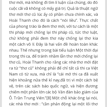
thơ mới, mà không đi tìm lí luận của chúng, do đó
cuộc cãi vã không có mấy giá trị. Quả là thuật ngữ
thơ mới thơ cũ lúc ấy có phần chưa chính xác, và
Hoài Thanh cho đó là cách “nói liều”. Thực chất
của phong trào là đem thơ mới, với tư cách là một
thi pháp mới chống lại thi pháp cũ, tức thơ luật,
chứ không phải đem thơ này chống lại thơ kia
một cách vô lí. Đây là hai vấn đề hoàn toàn khác
nhau. Thế nhưng trong bài tiểu luận Một thời đại
trong thi ca, để tránh nhầm lẫn thơ mới chống lại
thơ cũ, Hoài Thanh cho rằng các nhà thơ mới đặt
ra từ “thơ cũ” không phải để chỉ tất cả thi ca Việt
Nam có từ xưa, mà chỉ là “cái mớ thi ca đã xuất
hiện khoảng nửa thế kỉ nay,đã trị vì một cách bệ
vệ, trên các sách báo quốc ngữ, và hiện đương
chiếm một phần lớn các bộ Văn đàn bảo giám của
Ô. Trần Trung Viên.”[8] Một chỗ khác ông lại nói,
các nhà thơ mới : “cần phản động lại một lối thơ