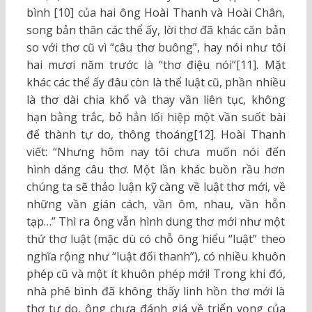
bình [10] của hai ông Hoài Thanh và Hoài Chân,
song bản thân các thể ấy, lời thơ đã khác căn bản
so với thơ cũ vì “câu thơ buông”, hay nói như tôi
hai mươi năm trước là “thơ điệu nói”[11]. Mặt
khác các thể ấy đâu còn là thể luật cũ, phần nhiều
là thơ dài chia khổ và thay vần liên tục, không
hạn bằng trắc, bỏ hẳn lối hiệp một vần suốt bài
để thành tự do, thông thoáng[12]. Hoài Thanh
viết: “Nhưng hôm nay tôi chưa muốn nói đến
hình dáng câu thơ. Một lần khác buồn rầu hơn
chúng ta sẽ thảo luận kỹ càng về luật thơ mới, về
những vần gián cách, vần ôm, nhau, vần hỗn
tạp…” Thì ra ông vẫn hình dung thơ mới như một
thứ thơ luật (mặc dù có chỗ ông hiểu “luật” theo
nghĩa rộng như “luật đối thanh”), có nhiều khuôn
phép cũ và một ít khuôn phép mới! Trong khi đó,
nhà phê bình đã không thấy linh hồn thơ mới là
thơ tự do, ông chưa đánh giá về triển vọng của