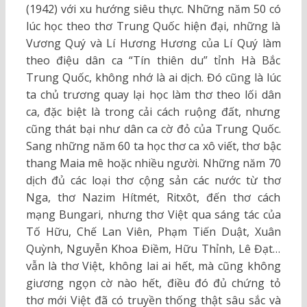
(1942) với xu hướng siêu thực. Những năm 50 có
lúc học theo thơ Trung Quốc hiện đại, những là
Vương Quý và Lí Hương Hương của Lí Quý làm
theo điệu dân ca “Tín thiên du” tỉnh Hà Bắc
Trung Quốc, không nhớ là ai dịch. Đó cũng là lúc
ta chủ trương quay lại học làm thơ theo lối dân
ca, đặc biệt là trong cải cách ruộng đất, nhưng
cũng thát bại như dân ca cờ đỏ của Trung Quốc.
Sang những năm 60 ta học thơ ca xô viết, thơ bậc
thang Maia mê hoặc nhiều người. Những năm 70
dịch đủ các loại thơ cộng sản các nước từ thơ
Nga, thơ Nazim Hítmét, Ritxôt, đến thơ cách
mạng Bungari, nhưng thơ Việt qua sáng tác của
Tố Hữu, Chế Lan Viên, Phạm Tiến Duật, Xuân
Quỳnh, Nguyễn Khoa Điềm, Hữu Thỉnh, Lê Đạt…
vẫn là thơ Việt, không lai ai hết, mà cũng không
giương ngọn cờ nào hết, điều đó đủ chứng tỏ
thơ mới Việt đã có truyền thống thật sâu sắc và