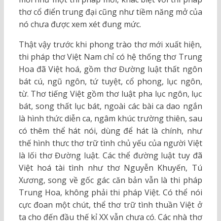
thơ cổ điển trung đại cũng như tiềm năng mở của
nó chưa được xem xét đung mức.
Thật vậy trước khi phong trào thơ mới xuất hiện,
thi pháp thơ Việt Nam chỉ có hệ thống thơ Trung
Hoa đã Việt hoá, gồm thơ Đường luật thất ngôn
bát cú, ngũ ngôn, tứ tuyệt, cổ phong, lục ngôn,
từ. Thơ tiếng Việt gồm thơ luật pha lục ngôn, lục
bát, song thất lục bát, ngoài các bài ca dao ngắn
là hình thức diễn ca, ngâm khúc trường thiên, sau
có thêm thể hát nói, dùng để hát là chính, như
thế hình thưc thơ trữ tình chủ yếu của người Việt
là lối thơ Đường luật. Các thể đường luật tuy đã
Việt hoá tài tình như thơ Nguyễn Khuyến, Tú
Xương, song về gốc gác căn bản vẫn là thi pháp
Trung Hoa, không phải thi pháp Việt. Có thể nói
cực đoan một chút, thể thơ trữ tình thuần Việt ở
ta cho đến đầu thế kỉ XX vẫn chưa có. Các nhà thơ