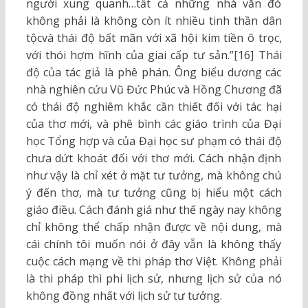
người xung quanh…tất cả những nhà văn đó
không phải là không còn ít nhiều tinh thần dân
tộcvà thái độ bất mãn với xã hội kim tiền ô trọc,
với thói hợm hĩnh của giai cấp tư sản.”[16] Thái
độ của tác giả là phê phán. Ông biểu dương các
nhà nghiên cứu Vũ Đức Phúc và Hồng Chương đã
có thái độ nghiêm khắc cần thiết đối với tác hại
của thơ mới, và phê bình các giáo trình của Đại
học Tổng hợp và của Đại học sư phạm có thái độ
chưa dứt khoát đối với thơ mới. Cách nhận định
như vậy là chỉ xét ở mặt tư tưởng, mà không chú
ý đến thơ, mà tư tưởng cũng bị hiểu một cách
giáo điều. Cách đánh giá như thế ngày nay không
chỉ không thể chấp nhận được về nội dung, mà
cái chính tôi muốn nói ở đây vẫn là không thấy
cuộc cách mạng về thi pháp thơ Việt. Không phải
là thi pháp thì phi lịch sử, nhưng lịch sử của nó
không đồng nhất với lịch sử tư tưởng.