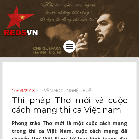
Kênh chia sẻ tri thức cộng đồng
Menu
⠀
POSTED
10/03/2018
VĂN HỌC⠀
NGHỆ THUẬT⠀
ON
Thi pháp Thơ mới và cuộc
cách mạng thi ca Việt nam
Phong trào Thơ mới là một cuộc cách mạng
trong thi ca Việt Nam, cuộc cách mạng đã
chuyển thơ Việt Nam từ loại hình trung đại