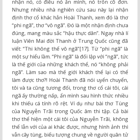
nhận nó, có điều nó ẩn mình, nó trốn cô đơn.
Nhưng nhiều nhà nghiên cứu sau này lại nhận
định thơ cổ khác hẳn Hoài Thanh, xem đó là thơ
“phi ngã”, thơ “vô ngã”. Đó là một nhận định chưa
đúng, mang màu sắc “hậu thực dân”. Ngay nhà lí
luận Viên Mai đời Thanh ở Trung Quốc cũng đã
viết: “Thi không thể vô ngã”[17]. Từ “phi ngã” là
một sự hiểu lầm. “Phi ngã” là đối lập với “ngã”, tức
là thế giới của những khách thể, nó “không phải
ngã”. Làm sao mà thế giới khách thể lại có thể
làm được thơ?! Hoài Thanh đã nói uyển chuyển,
tôi và ta cũng tương đối, trong thơ cổ cái tôi, cái
ngã ấy thường nấp, ẩn mình sau hình thức nhiều
khi thiếu cá tính rõ rệt. Ví dụ như bài thơ Tùng
của Nguyễn Trãi trong Quốc âm thi tập. Cả bài
thơ thể hiện một cái tôi của Nguyễn Trãi, không
thể lẫn với của ai khác được, nhưng hình ảnh thì
vẫn cây tùng, biểu tượng chung về người quân tử