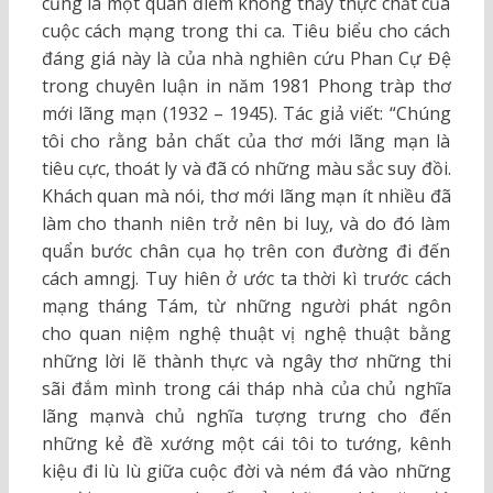
cũng là một quan điểm không thấy thực chất của
cuộc cách mạng trong thi ca. Tiêu biểu cho cách
đáng giá này là của nhà nghiên cứu Phan Cự Đệ
trong chuyên luận in năm 1981 Phong tràp thơ
mới lãng mạn (1932 – 1945). Tác giả viết: “Chúng
tôi cho rằng bản chất của thơ mới lãng mạn là
tiêu cực, thoát ly và đã có những màu sắc suy đồi.
Khách quan mà nói, thơ mới lãng mạn ít nhiều đã
làm cho thanh niên trở nên bi luỵ, và do đó làm
quẩn bước chân cụa họ trên con đường đi đến
cách amngj. Tuy hiên ở ước ta thời kì trước cách
mạng tháng Tám, từ những người phát ngôn
cho quan niệm nghệ thuật vị nghệ thuật bằng
những lời lẽ thành thực và ngây thơ những thi
sãi đắm mình trong cái tháp nhà của chủ nghĩa
lãng mạnvà chủ nghĩa tượng trưng cho đến
những kẻ đề xướng một cái tôi to tướng, kênh
kiệu đi lù lù giữa cuộc đời và ném đá vào những