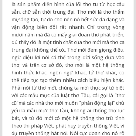
là sản phẩm điển hình của lối thơ tu từ học câu
sẵn, chữ sẵn thời trung đại. Thơ mới là thơ thẩm
mĩ,sáng tạo, tự do cho nên nó hết sức đa dạng và
vận động biến đổi rất nhanh. Chỉ trong vòng
mươi năm mà đã có mấy giai đoạn thơ phát triển,
đủ thấy đó là một tính chất của thơ mới mà thơ ca
trung đại không thể có.. Thơ mới đem giọng điệu,
ngữ điệu lời nói cá thể trong đời sống đưa vào
thơ, và trên cơ sở đó, thơ mới là một hệ thống
hình thức khác, ngôn ngữ khác, tứ thơ khác, có
thể tiếp tục tạo thêm nhiều cách biểu hiện khác.
Phải nói từ thơ mới, chúng ta mới thực sự từ biệt
với các mẫu mực của luật thơ Tầu, cái gọi là “thơ
cũ”mà các nhà thơ mới muốn “phản động lại” chủ
yếu là mẫu mực thơ Tầu, không ai chống thơ lục
bát, và từ đó mới có một hệ thống thơ trữ tình
theo thi pháp Việt, phát huy truyền thống Việt, ví
dụ truyền thống hát nói. Nói cực đoan cho nó rõ