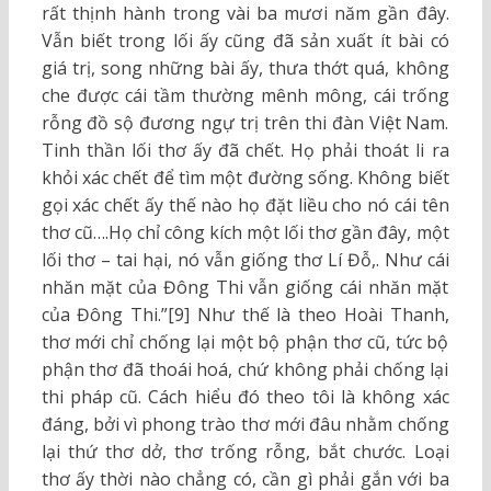
rất thịnh hành trong vài ba mươi năm gần đây.
Vẫn biết trong lối ấy cũng đã sản xuất ít bài có
giá trị, song những bài ấy, thưa thớt quá, không
che được cái tầm thường mênh mông, cái trống
rỗng đồ sộ đương ngự trị trên thi đàn Việt Nam.
Tinh thần lối thơ ấy đã chết. Họ phải thoát li ra
khỏi xác chết để tìm một đường sống. Không biết
gọi xác chết ấy thế nào họ đặt liều cho nó cái tên
thơ cũ….Họ chỉ công kích một lối thơ gần đây, một
lối thơ – tai hại, nó vẫn giống thơ Lí Đỗ,. Như cái
nhăn mặt của Đông Thi vẫn giống cái nhăn mặt
của Đông Thi.”[9] Như thế là theo Hoài Thanh,
thơ mới chỉ chống lại một bộ phận thơ cũ, tức bộ
phận thơ đã thoái hoá, chứ không phải chống lại
thi pháp cũ. Cách hiểu đó theo tôi là không xác
đáng, bởi vì phong trào thơ mới đâu nhằm chống
lại thứ thơ dở, thơ trống rỗng, bắt chước. Loại
thơ ấy thời nào chẳng có, cần gì phải gắn với ba