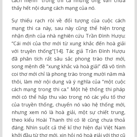
cách mệnh” trong thi ca nhưng ông vẫn chưa
thấy hết nội dung cách mạng của nó.
Sự thiếu rạch ròi về đối tượng của cuộc cách
mạng thi ca này, sau này cũng thể hiện trong
nhận định của nhà nghiên cứu Trần Đình Hượu:
“Cái mới của thơ mới từ xung khắc đến hoà giải
với truyền thống”[14]. Tác giả Trần Đình Hượu
đã phân tích rất sâu sắc phong trào thơ mới,
song mệnh đề “xung khắc và hoà giải” đã vô tình
coi thơ mới chỉ là phong trào trong mười năm mà
thôi, làm mờ nội dung và ý nghĩa của “một cuộc
cách mạng trong thi ca.” Một hệ thống thi pháp
mới có thể hấp thu vào trong nó các yếu tố thơ
của truyền thống, chuyển nó vào hệ thống mới,
nhưng xem nó là hoà giải, một sự chiết trung,
theo kiểu Hoài Thanh thì có lẽ cũng chưa thoả
đáng. Nhìn suốt cả thế kỉ thơ hiện đại Việt Nam
khởi đầu từ thơ mới, xin hỏi nó hoà giải với thơ cũ