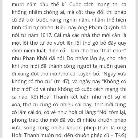
mươi năm đầu thế kỉ. Cuộc cách mạng thi ca
không nhằm chống ai, mà cốt thay đổi thi pháp
cũ đã trói buộc hàng nghìn năm, nhằm thể hiện
tình cảm tự nhiên. Điều này ông Phạm Quỳnh đã
nói từ năm 1017. Cái mà các nhà thơ mới cần là
một lối thơ tự do vượt lên lối thơ gò bó đầy quy
định niêm luật, điển cố… làm cho thơ “thất chơn”
như Phan Khôi đã nói. Do nhầm lẫn ấy, cho nên
khi thơ mới đã thành công người ta muốn quên
đi xung đột thơ mới/thơ cũ, tuyên bố: “Ngày xưa
không có thơ cũ.” (tr. 47), và ngày nay “Không có
thơ mới” có vẻ như không có cuộc cách mạng thi
ca nào. Rồi Hoài Thanh kết luận như một sự xí
xoá, thơ cũ cũng có nhiều cái hay, thơ mới cũng
có lắm cái dở, có vẻ như hoà cả làng: “Nói tóm lại,
phong trào thơ mới đã vứt đi nhiều khuôn phép
xưa, song cũng nhiều khuôn phép (hẳn là ông
Hoài Thanh muốn nói đến khuôn phép cũ – TĐS)