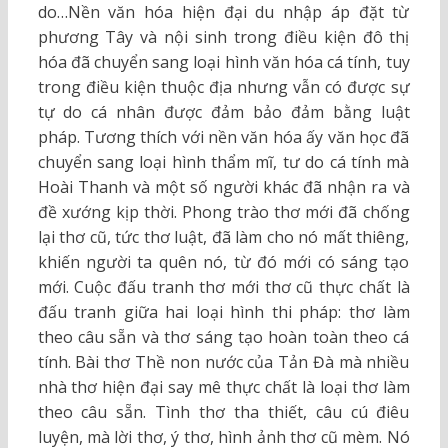
do…Nền văn hóa hiện đại du nhập áp đặt từ
phương Tây và nội sinh trong điều kiện đô thị
hóa đã chuyển sang loại hình văn hóa cá tính, tuy
trong điều kiện thuộc địa nhưng vẫn có được sự
tự do cá nhân được đảm bảo đảm bằng luật
pháp. Tương thích với nền văn hóa ấy văn học đã
chuyển sang loại hình thẩm mĩ, tư do cá tính mà
Hoài Thanh và một số người khác đã nhận ra và
đề xướng kịp thời. Phong trào thơ mới đã chống
lại thơ cũ, tức thơ luật, đã làm cho nó mất thiêng,
khiến người ta quên nó, từ đó mới có sáng tạo
mới. Cuộc đấu tranh thơ mới thơ cũ thực chất là
đấu tranh giữa hai loại hình thi pháp: thơ làm
theo câu sẵn và thơ sáng tạo hoàn toàn theo cá
tính. Bài thơ Thề non nước của Tản Đà mà nhiều
nhà thơ hiện đại say mê thực chất là loại thơ làm
theo câu sẵn. Tình thơ tha thiết, câu cú điêu
luyện, mà lời thơ, ý thơ, hình ảnh thơ cũ mèm. Nó