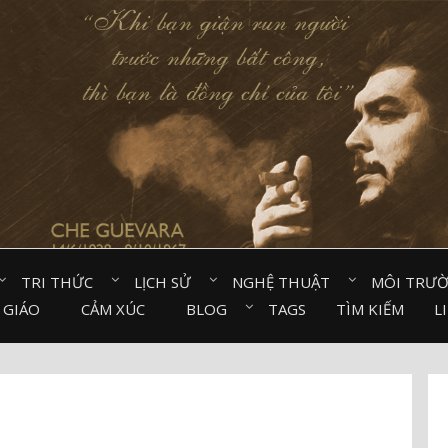
TRI THỨC⠀
LỊCH SỬ⠀
NGHỆ THUẬT⠀
MÔI TRƯ
 GIÁO⠀
CẢM XÚC⠀
BLOG⠀
TAGS
TÌM KIẾM
L