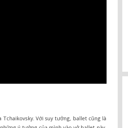
a Tchaikovsky. Với suy tưởng, ballet cũng là
những ý tưởng của mình vào vở ballet này.