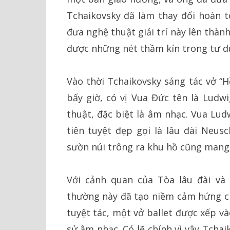
Tchaikovsky đã làm thay đổi hoàn to
đưa nghệ thuật giải trí này lên thà
được những nét thầm kín trong tư d
Vào thời Tchaikovsky sáng tác vở “H
bấy giờ, có vị Vua Đức tên là Ludw
thuật, đặc biệt là âm nhạc. Vua Lud
tiên tuyệt đẹp gọi là lâu đài Neus
sườn núi trông ra khu hồ cũng mang 
Với cảnh quan của Tòa lâu đài và
thường này đã tạo niềm cảm hứng ch
tuyệt tác, một vở ballet được xếp và
sử âm nhạc. Có lẽ chính vì vậy Tcha