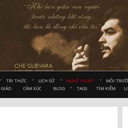
TRI THỨC⠀
LỊCH SỬ⠀
NGHỆ THUẬT⠀
MÔI TRƯ
 GIÁO⠀
CẢM XÚC⠀
BLOG⠀
TAGS
TÌM KIẾM
L