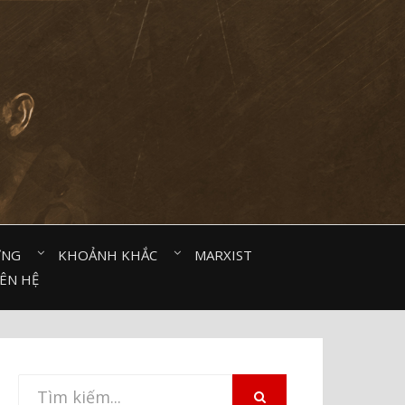
ỜNG⠀
KHOẢNH KHẮC⠀
MARXIST⠀
IÊN HỆ
Tìm