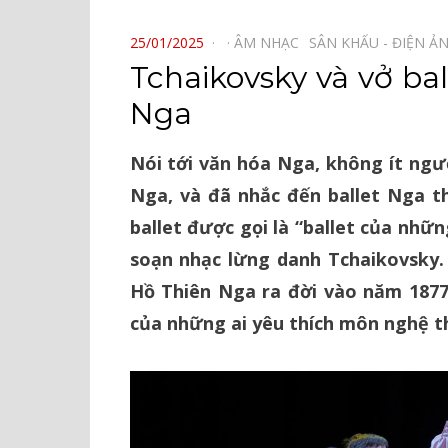
⠀
POSTED
25/01/2025
ÂM NHẠC⠀
SÂN KHẤU - ĐIỆN Ả
ON
Tchaikovsky và vở ba
Nga
Nói tới văn hóa Nga, không ít ngườ
Nga, và đã nhắc đến ballet Nga t
ballet được gọi là “ballet của nhữn
soạn nhạc lừng danh Tchaikovsky.
Hồ Thiên Nga ra đời vào năm 1877
của những ai yêu thích môn nghệ t