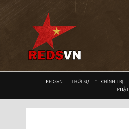
Kênh chia sẻ tri thức cộng đồng
REDSVN
THỜI SỰ⠀
CHÍNH TRỊ⠀
PHẬT