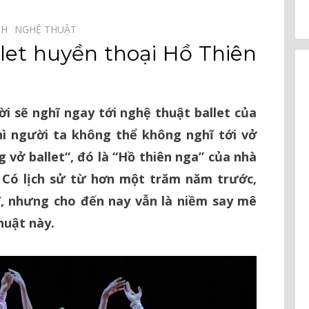
NH⠀
NGHỆ THUẬT⠀
llet huyền thoại Hồ Thiên
i sẽ nghĩ ngay tới nghệ thuật ballet của
hì người ta không thể không nghĩ tới vở
g vở ballet“, đó là “Hồ thiên nga” của nhà
 Có lịch sử từ hơn một trăm năm trước,
, nhưng cho đến nay vẫn là niềm say mê
huật này.