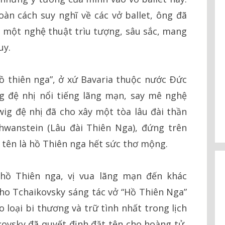
àn cách suy nghĩ về các vở ballet, ông đã
nh một nghệ thuật trìu tượng, sâu sắc, mang
uy.
ồ thiên nga”, ở xứ Bavaria thuộc nước Ðức
ig đệ nhị nổi tiếng lãng mạn, say mê nghệ
wig đệ nhị đã cho xây một tòa lâu đài thần
chwanstein (Lâu đài Thiên Nga), đứng trên
tên là hồ Thiên nga hết sức thơ mộng.
 hồ Thiên nga, vị vua lãng mạn đến khác
o Tchaikovsky sáng tác vở “Hồ Thiên Nga”
o loại bi thương và trữ tình nhất trong lịch
ikovsky đã quyết định đặt tên cho hoàng tử,