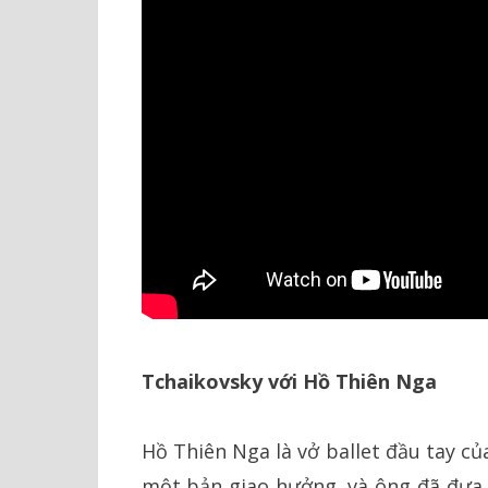
Tchaikovsky với Hồ Thiên Nga
Hồ Thiên Nga là vở ballet đầu tay củ
một bản giao hưởng, và ông đã đưa 