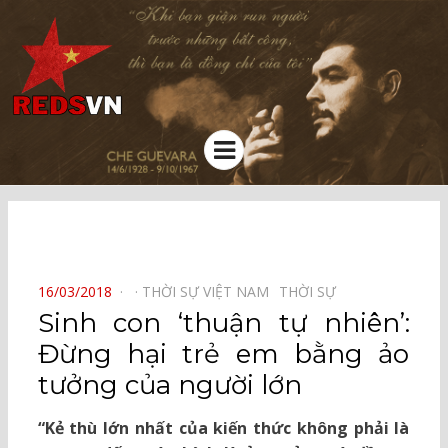
Kênh chia sẻ tri thức cộng đồng
Menu
⠀
POSTED
16/03/2018
THỜI SỰ VIỆT NAM⠀
THỜI SỰ⠀
ON
Sinh con ‘thuận tự nhiên’:
Đừng hại trẻ em bằng ảo
tưởng của người lớn
“Kẻ thù lớn nhất của kiến thức không phải là