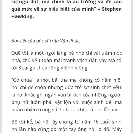
sự ngu dốt, mà chính là ảo tưởng và đề cao
quá mức về sự hiểu biết của mình” – Stephen
Hawking.
Bài viết của bác sĩ Trần Văn Phúc.
Quê tôi là một ngôi làng bé nhỏ chỉ vài trăm nóc
nhà, chủ yếu toàn mái tranh vách đất, vậy mà có
tới 3 cái gò chùa rộng mênh mông.
“Gò chùa” là một bãi tha ma không có nấm mộ,
nơi chỉ để chôn những đứa trẻ sơ sinh chết yểu;
là nơi khắc ghi ngàn vạn bi kịch của những người
phụ nữ luôn phải vật lộn với cuộc sinh đẻ, mà
phần nhiều trong số đó là cái chết cả con lẫn mẹ.
Bố tôi kể, bà nội lấy chồng từ năm 16 tuổi, sinh
nở lần nào cũng do một tay ông nội lo đỡ. Mấy