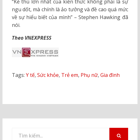
“Kẻ thù lớn nhất của kiến thức không phải là sự
ngu dốt, mà chính là ảo tưởng và đề cao quá mức
về sự hiểu biết của mình” – Stephen Hawking đã
nói.
Theo VNEXPRESS
Tags:
Y tế
,
Sức khỏe
,
Trẻ em
,
Phụ nữ
,
Gia đình
Tìm
kiếm