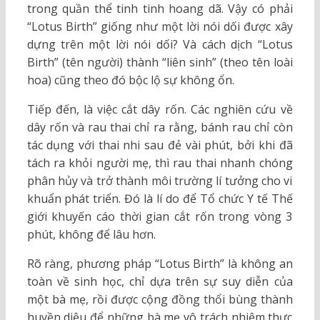
trong quần thể tinh tinh hoang dã. Vậy có phải
“Lotus Birth” giống như một lời nói dối được xây
dựng trên một lời nói dối? Và cách dịch “Lotus
Birth” (tên người) thành “liên sinh” (theo tên loài
hoa) cũng theo đó bộc lộ sự không ổn.
Tiếp đến, là việc cắt dây rốn. Các nghiên cứu về
dây rốn và rau thai chỉ ra rằng, bánh rau chỉ còn
tác dụng với thai nhi sau đẻ vài phút, bởi khi đã
tách ra khỏi người mẹ, thì rau thai nhanh chóng
phân hủy và trở thành môi trường lí tưởng cho vi
khuẩn phát triển. Đó là lí do để Tổ chức Y tế Thế
giới khuyến cáo thời gian cắt rốn trong vòng 3
phút, không để lâu hơn.
Rõ ràng, phương pháp “Lotus Birth” là không an
toàn về sinh học, chỉ dựa trên sự suy diễn của
một bà mẹ, rồi được cộng đồng thổi bùng thành
huyền diệu để những bà mẹ vô trách nhiệm thực