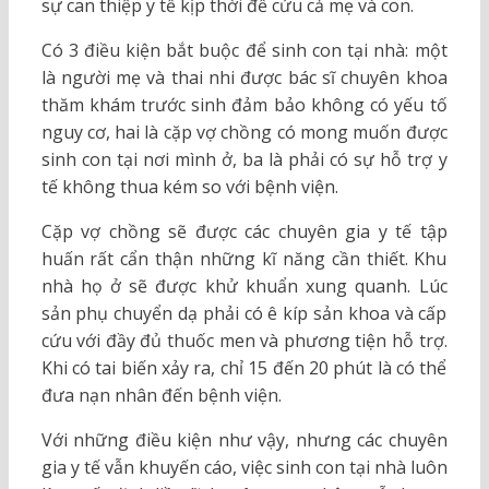
sự can thiệp y tế kịp thời để cứu cả mẹ và con.
Có 3 điều kiện bắt buộc để sinh con tại nhà: một
là người mẹ và thai nhi được bác sĩ chuyên khoa
thăm khám trước sinh đảm bảo không có yếu tố
nguy cơ, hai là cặp vợ chồng có mong muốn được
sinh con tại nơi mình ở, ba là phải có sự hỗ trợ y
tế không thua kém so với bệnh viện.
Cặp vợ chồng sẽ được các chuyên gia y tế tập
huấn rất cẩn thận những kĩ năng cần thiết. Khu
nhà họ ở sẽ được khử khuẩn xung quanh. Lúc
sản phụ chuyển dạ phải có ê kíp sản khoa và cấp
cứu với đầy đủ thuốc men và phương tiện hỗ trợ.
Khi có tai biến xảy ra, chỉ 15 đến 20 phút là có thể
đưa nạn nhân đến bệnh viện.
Với những điều kiện như vậy, nhưng các chuyên
gia y tế vẫn khuyến cáo, việc sinh con tại nhà luôn