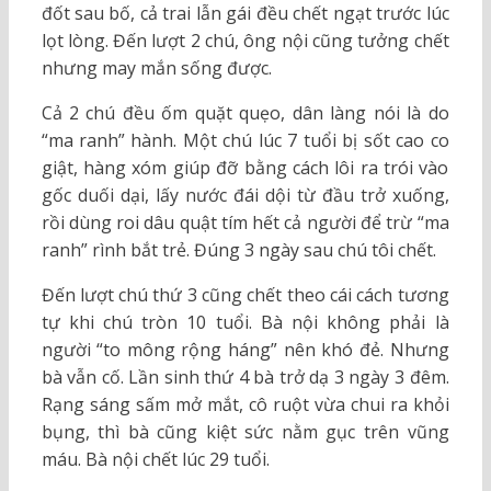
đốt sau bố, cả trai lẫn gái đều chết ngạt trước lúc
lọt lòng. Đến lượt 2 chú, ông nội cũng tưởng chết
nhưng may mắn sống được.
Cả 2 chú đều ốm quặt quẹo, dân làng nói là do
“ma ranh” hành. Một chú lúc 7 tuổi bị sốt cao co
giật, hàng xóm giúp đỡ bằng cách lôi ra trói vào
gốc duối dại, lấy nước đái dội từ đầu trở xuống,
rồi dùng roi dâu quật tím hết cả người để trừ “ma
ranh” rình bắt trẻ. Đúng 3 ngày sau chú tôi chết.
Đến lượt chú thứ 3 cũng chết theo cái cách tương
tự khi chú tròn 10 tuổi. Bà nội không phải là
người “to mông rộng háng” nên khó đẻ. Nhưng
bà vẫn cố. Lần sinh thứ 4 bà trở dạ 3 ngày 3 đêm.
Rạng sáng sấm mở mắt, cô ruột vừa chui ra khỏi
bụng, thì bà cũng kiệt sức nằm gục trên vũng
máu. Bà nội chết lúc 29 tuổi.