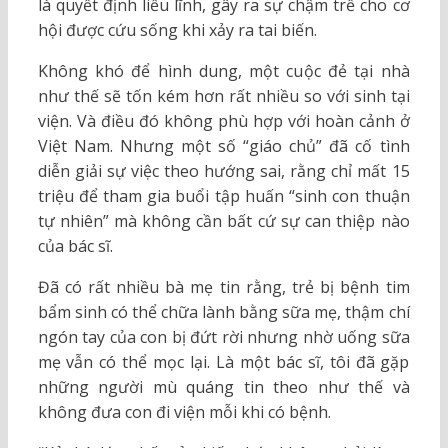
là quyết định liều lĩnh, gây ra sự chậm trễ cho cơ
hội được cứu sống khi xảy ra tai biến.
Không khó để hình dung, một cuộc đẻ tại nhà
như thế sẽ tốn kém hơn rất nhiều so với sinh tại
viện. Và điều đó không phù hợp với hoàn cảnh ở
Việt Nam. Nhưng một số “giáo chủ” đã cố tình
diễn giải sự việc theo hướng sai, rằng chỉ mất 15
triệu để tham gia buổi tập huấn “sinh con thuận
tự nhiên” mà không cần bất cứ sự can thiệp nào
của bác sĩ.
Đã có rất nhiều bà mẹ tin rằng, trẻ bị bệnh tim
bẩm sinh có thể chữa lành bằng sữa mẹ, thậm chí
ngón tay của con bị đứt rời nhưng nhờ uống sữa
mẹ vẫn có thể mọc lại. Là một bác sĩ, tôi đã gặp
những người mù quáng tin theo như thế và
không đưa con đi viện mỗi khi có bệnh.