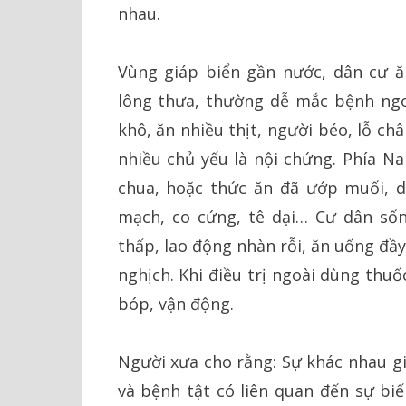
nhau.
Vùng giáp biển gần nước, dân cư ăn
lông thưa, thường dễ mắc bệnh ngoà
khô, ăn nhiều thịt, người béo, lỗ c
nhiều chủ yếu là nội chứng. Phía Na
chua, hoặc thức ăn đã ướp muối, d
mạch, co cứng, tê dại… Cư dân số
thấp, lao động nhàn rỗi, ăn uống đầ
nghịch. Khi điều trị ngoài dùng thu
bóp, vận động.
Người xưa cho rằng: Sự khác nhau gi
và bệnh tật có liên quan đến sự bi