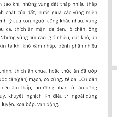
m táo khí, những vùng đất thấp nhiều thấp
ính chất của đất, nước giữa các vùng miền
ệnh lý của con người cũng khác nhau. Vùng
u cá, thích ăn mặn, da đen, lỗ chân lông
Những vùng núi cao, gió nhiều, đất khô, ăn
 kín tà khí khó xâm nhập, bệnh phần nhiều
hịnh, thích ăn chua, hoặc thức ăn đã ướp
uộc cân(gân) mạch, co cứng, tê dại…Cư dân
hiều ẩm thấp, lao động nhàn rỗi, ăn uống
, khuyết, nghịch. Khi điều trị ngoài dùng
luyện, xoa bóp, vận động.