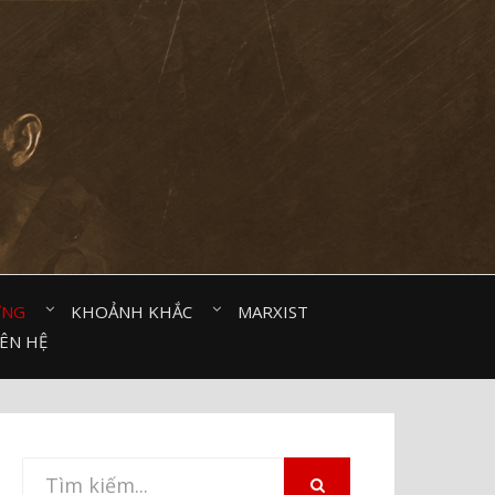
ỜNG⠀
KHOẢNH KHẮC⠀
MARXIST⠀
IÊN HỆ
Tìm