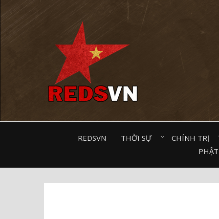
Kênh chia sẻ tri thức cộng đồng
REDSVN
THỜI SỰ⠀
CHÍNH TRỊ⠀
PHẬT