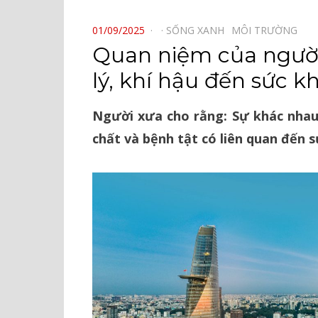
⠀
POSTED
01/09/2025
SỐNG XANH⠀
MÔI TRƯỜNG⠀
ON
Quan niệm của người
lý, khí hậu đến sức k
Người xưa cho rằng: Sự khác nhau 
chất và bệnh tật có liên quan đến 