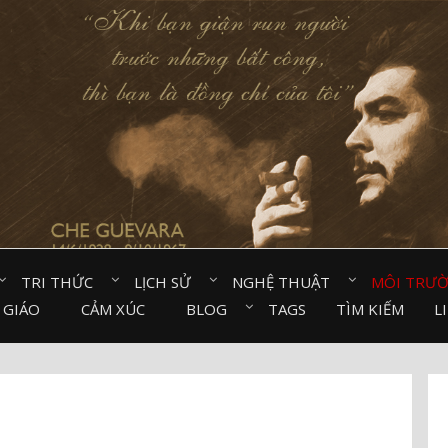
TRI THỨC⠀
LỊCH SỬ⠀
NGHỆ THUẬT⠀
MÔI TRƯ
 GIÁO⠀
CẢM XÚC⠀
BLOG⠀
TAGS
TÌM KIẾM
L