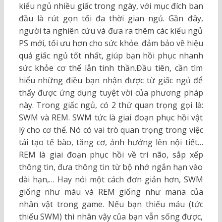
kiểu ngủ nhiều giấc trong ngày, với mục đích ban
đầu là rút gọn tối đa thời gian ngủ. Gần đây,
người ta nghiên cứu và đưa ra thêm các kiểu ngủ
PS mới, tối ưu hơn cho sức khỏe. đảm bảo về hiệu
quả giấc ngủ tốt nhất, giúp bạn hồi phục nhanh
sức khỏe cơ thể lẫn tinh thần.Đầu tiên, cần tìm
hiểu những điều bạn nhận được từ giấc ngủ để
thấy được ứng dụng tuyệt vời của phương pháp
này. Trong giấc ngủ, có 2 thứ quan trọng gọi là:
SWM và REM. SWM tức là giai đoạn phục hồi vật
lý cho cơ thể. Nó có vai trò quan trọng trong việc
tái tạo tế bào, tăng cơ, ảnh hưởng lên nội tiết…
REM là giai đoạn phục hồi về trí não, sắp xếp
thông tin, đưa thông tin từ bộ nhớ ngắn hạn vào
dài hạn,… Hay nói một cách đơn giản hơn, SWM
giống như máu và REM giống như mana của
nhân vật trong game. Nếu bạn thiếu máu (tức
thiếu SWM) thì nhân vậy của bạn vẫn sống được,