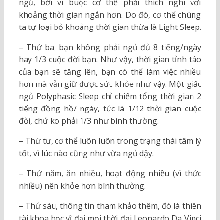
ngủ, bởi vì buộc cơ thể phải thích nghi với
khoảng thời gian ngắn hơn. Do đó, cơ thể chúng
ta tự loại bỏ khoảng thời gian thừa là Light Sleep.
– Thứ ba, bạn không phải ngủ đủ 8 tiếng/ngày
hay 1/3 cuộc đời bạn. Như vậy, thời gian tỉnh táo
của bạn sẽ tăng lên, bạn có thể làm việc nhiều
hơn mà vẫn giữ được sức khỏe như vậy. Một giấc
ngủ Polyphasic Sleep chỉ chiếm tổng thời gian 2
tiếng đồng hồ/ ngày, tức là 1/12 thời gian cuộc
đời, chứ ko phải 1/3 như bình thường.
– Thứ tư, cơ thể luôn luôn trong trạng thái tâm lý
tốt, vì lúc nào cũng như vừa ngủ dậy.
– Thứ năm, ăn nhiều, hoạt động nhiều (vì thức
nhiều) nên khỏe hơn bình thường.
– Thứ sáu, thông tin tham khảo thêm, đó là thiên
tài khoa học vĩ đại mọi thời đại Leonardo Da Vinci