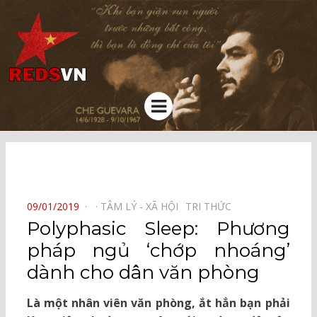
Kênh chia sẻ tri thức cộng đồng
Menu
⠀
POSTED
09/01/2019
TÂM LÝ - XÃ HỘI⠀
TRI THỨC⠀
ON
Polyphasic Sleep: Phương
pháp ngủ ‘chớp nhoáng’
dành cho dân văn phòng
Là một nhân viên văn phòng, ắt hẳn bạn phải