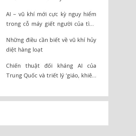
AI – vũ khí mới cực kỳ nguy hiểm
trong cỗ máy giết người của tình
báo Israel
Những điều cần biết về vũ khí hủy
diệt hàng loạt
Chiến thuật đối kháng AI của
Trung Quốc và triết lý ‘giáo, khiên’
trong chiến tranh hiện đại