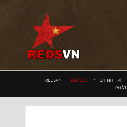
Kênh chia sẻ tri thức cộng đồng
REDSVN
THỜI SỰ⠀
CHÍNH TRỊ⠀
PHẬT