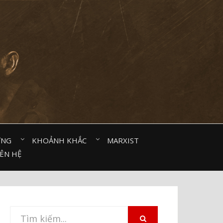
ỜNG⠀
KHOẢNH KHẮC⠀
MARXIST⠀
IÊN HỆ
Tìm