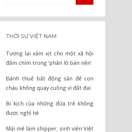
TÌM
kiếm
KIẾM
cho:
THỜI SỰ VIỆT NAM
Tương lại xám xịt cho một xã hội
đắm chìm trong ‘phân lô bán nền’
Đánh thuế bất động sản để con
cháu không quay cuồng vì đất đai
Bi kịch của những đứa trẻ không
được nghỉ hè
Mải mê làm shipper, sinh viên Việt