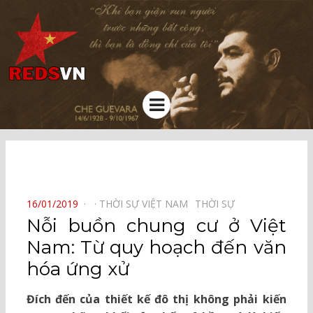
Kênh chia sẻ tri thức cộng đồng
Menu
⠀
POSTED
16/01/2019
THỜI SỰ VIỆT NAM⠀
THỜI SỰ⠀
ON
Nỗi buồn chung cư ở Việt
Nam: Từ quy hoạch đến văn
hóa ứng xử
Đích đến của thiết kế đô thị không phải kiến