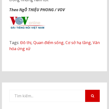
Theo NgÔ THIỆU PHONG / VOV
Tags:
Đô thị
,
Quan điểm sống
,
Cơ sở hạ tầng
,
Văn
hóa ứng xử
Tìm
kiếm
TÌM
KIẾM
cho: