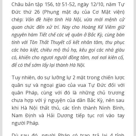
Châu bản tập 156, tờ 51-52, ngày 12/10, năm Tự
Đức thứ 26 (Phụng mật dụ của Cơ Mật viện)
chép:
Vấn đề hiện tình Hà Nội, vừa mới mệnh cử
quan chức đến xử trí. Nay cho Hoàng Kế Viêm giữ
nguyên hàm Tiết chế các vệ quân ở Bắc Kỳ, cùng bàn
tính với Tôn Thất Thuyết cố kết nhân tâm, thu phục
các hào kiệt, chiêu mộ thủ hạ, kêu gọi các nhà giàu
có, khiến cho ngươi người đồng tâm, nơi nơi kiên cố,
để có thể sớm lấy lại thành Hà Nội.
Tuy nhiên, do sự lưỡng lự 2 mặt trong chiến lược
quân sự và ngoại giao của vua Tự Đức đối với
quân Pháp, cùng với đó là những chủ trương
chưa hợp với ý nguyện của dân Bắc Kỳ, nên sau
khi Hà Nội thất thủ, các tỉnh thành Ninh Bình,
Nam Định và Hải Dương tiếp tục rơi vào tay
người Pháp.
Dù sau đó, người Pháp có trao trả lại 4 tỉnh