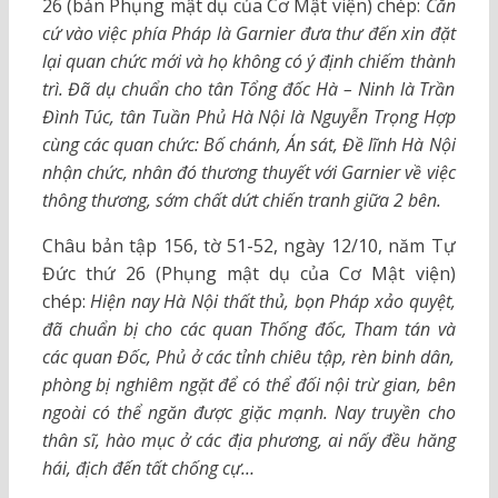
26 (bản Phụng mật dụ của Cơ Mật viện) chép:
Căn
cứ vào việc phía Pháp là Garnier đưa thư đến xin đặt
lại quan chức mới và họ không có ý định chiếm thành
trì. Đã dụ chuẩn cho tân Tổng đốc Hà – Ninh là Trần
Đình Túc, tân Tuần Phủ Hà Nội là Nguyễn Trọng Hợp
cùng các quan chức: Bố chánh, Án sát, Đề lĩnh Hà Nội
nhận chức, nhân đó thương thuyết với Garnier về việc
thông thương, sớm chất dứt chiến tranh giữa 2 bên.
Châu bản tập 156, tờ 51-52, ngày 12/10, năm Tự
Đức thứ 26 (Phụng mật dụ của Cơ Mật viện)
chép:
Hiện nay Hà Nội thất thủ, bọn Pháp xảo quyệt,
đã chuẩn bị cho các quan Thống đốc, Tham tán và
các quan Đốc, Phủ ở các tỉnh chiêu tập, rèn binh dân,
phòng bị nghiêm ngặt để có thể đối nội trừ gian, bên
ngoài có thể ngăn được giặc mạnh. Nay truyền cho
thân sĩ, hào mục ở các địa phương, ai nấy đều hăng
hái, địch đến tất chống cự…