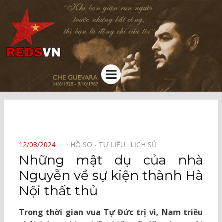
Kênh chia sẻ tri thức cộng đồng
Menu
⠀
POSTED
12/08/2024
HỒ SƠ - TƯ LIỆU⠀
LỊCH SỬ⠀
ON
Những mật dụ của nhà
Nguyễn về sự kiện thành Hà
Nội thất thủ
Trong thời gian vua Tự Đức trị vì, Nam triều