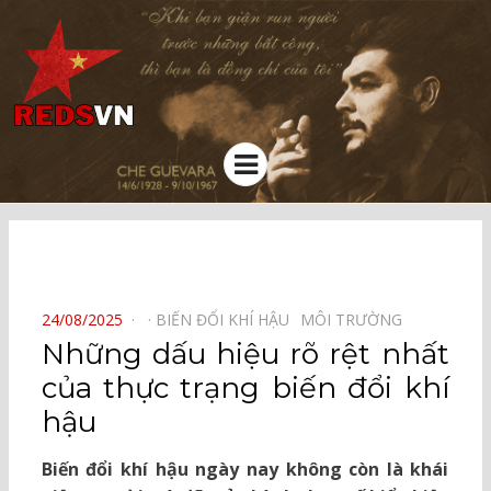
Kênh chia sẻ tri thức cộng đồng
Menu
⠀
POSTED
24/08/2025
BIẾN ĐỔI KHÍ HẬU⠀
MÔI TRƯỜNG⠀
ON
Những dấu hiệu rõ rệt nhất
của thực trạng biến đổi khí
hậu
Biến đổi khí hậu ngày nay không còn là khái