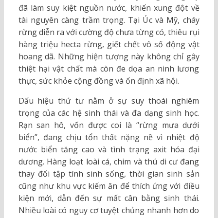
đã làm suy kiệt nguồn nước, khiến xung đột về
tài nguyên càng trầm trọng. Tại Úc và Mỹ, cháy
rừng diễn ra với cường độ chưa từng có, thiêu rụi
hàng triệu hecta rừng, giết chết vô số động vật
hoang dã. Những hiện tượng này không chỉ gây
thiệt hại vật chất mà còn đe dọa an ninh lương
thực, sức khỏe cộng đồng và ổn định xã hội.
Dấu hiệu thứ tư nằm ở sự suy thoái nghiêm
trọng của các hệ sinh thái và đa dạng sinh học.
Rạn san hô, vốn được coi là “rừng mưa dưới
biển”, đang chịu tổn thất nặng nề vì nhiệt độ
nước biển tăng cao và tình trạng axit hóa đại
dương. Hàng loạt loài cá, chim và thú di cư đang
thay đổi tập tính sinh sống, thời gian sinh sản
cũng như khu vực kiếm ăn để thích ứng với điều
kiện mới, dẫn đến sự mất cân bằng sinh thái.
Nhiều loài có nguy cơ tuyệt chủng nhanh hơn do