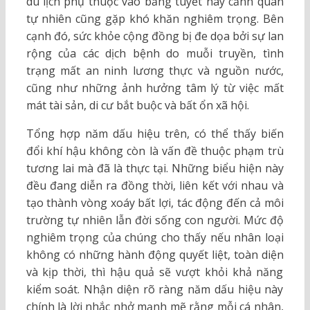
du lịch phụ thuộc vào băng tuyết hay cảnh quan
tự nhiên cũng gặp khó khăn nghiêm trọng. Bên
cạnh đó, sức khỏe cộng đồng bị đe dọa bởi sự lan
rộng của các dịch bệnh do muỗi truyền, tình
trạng mất an ninh lương thực và nguồn nước,
cũng như những ảnh hưởng tâm lý từ việc mất
mát tài sản, di cư bắt buộc và bất ổn xã hội.
Tổng hợp năm dấu hiệu trên, có thể thấy biến
đổi khí hậu không còn là vấn đề thuộc phạm trù
tương lai mà đã là thực tại. Những biểu hiện này
đều đang diễn ra đồng thời, liên kết với nhau và
tạo thành vòng xoáy bất lợi, tác động đến cả môi
trường tự nhiên lẫn đời sống con người. Mức độ
nghiêm trọng của chúng cho thấy nếu nhân loại
không có những hành động quyết liệt, toàn diện
và kịp thời, thì hậu quả sẽ vượt khỏi khả năng
kiểm soát. Nhận diện rõ ràng năm dấu hiệu này
chính là lời nhắc nhở mạnh mẽ rằng mỗi cá nhân,