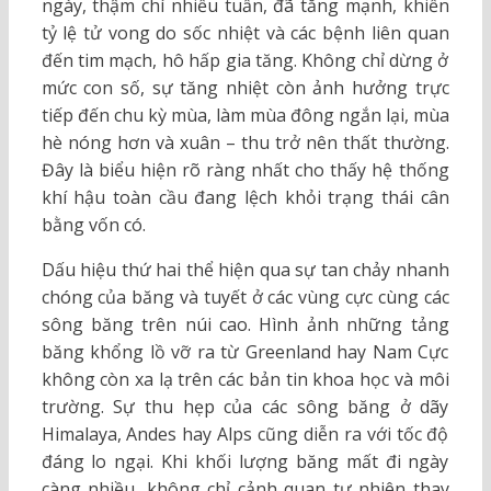
ngày, thậm chí nhiều tuần, đã tăng mạnh, khiến
tỷ lệ tử vong do sốc nhiệt và các bệnh liên quan
đến tim mạch, hô hấp gia tăng. Không chỉ dừng ở
mức con số, sự tăng nhiệt còn ảnh hưởng trực
tiếp đến chu kỳ mùa, làm mùa đông ngắn lại, mùa
hè nóng hơn và xuân – thu trở nên thất thường.
Đây là biểu hiện rõ ràng nhất cho thấy hệ thống
khí hậu toàn cầu đang lệch khỏi trạng thái cân
bằng vốn có.
Dấu hiệu thứ hai thể hiện qua sự tan chảy nhanh
chóng của băng và tuyết ở các vùng cực cùng các
sông băng trên núi cao. Hình ảnh những tảng
băng khổng lồ vỡ ra từ Greenland hay Nam Cực
không còn xa lạ trên các bản tin khoa học và môi
trường. Sự thu hẹp của các sông băng ở dãy
Himalaya, Andes hay Alps cũng diễn ra với tốc độ
đáng lo ngại. Khi khối lượng băng mất đi ngày
càng nhiều, không chỉ cảnh quan tự nhiên thay