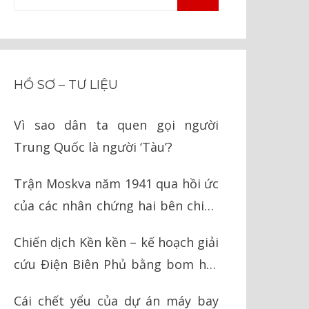
TÌM
kiếm
KIẾM
cho:
HỒ SƠ – TƯ LIỆU
Vì sao dân ta quen gọi người
Trung Quốc là người ‘Tàu’?
Trận Moskva năm 1941 qua hồi ức
của các nhân chứng hai bên chiến
tuyến
Chiến dịch Kền kền – kế hoạch giải
cứu Điện Biên Phủ bằng bom hạt
nhân của Mỹ
Cái chết yểu của dự án máy bay