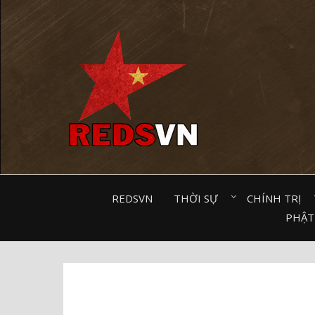
Kênh chia sẻ tri thức cộng đồng
REDSVN
THỜI SỰ⠀
CHÍNH TRỊ⠀
PHẬT