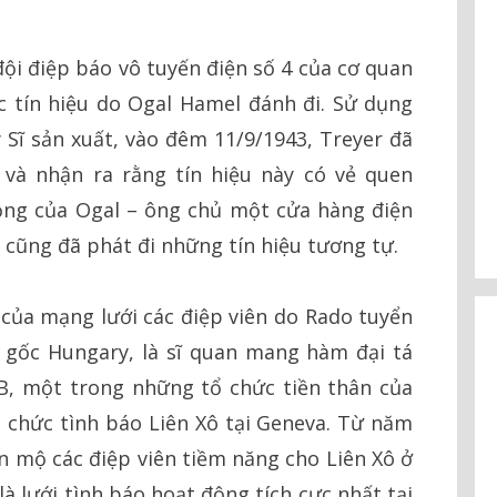
đội điệp báo vô tuyến điện số 4 của cơ quan
c tín hiệu do Ogal Hamel đánh đi. Sử dụng
Sĩ sản xuất, vào đêm 11/9/1943, Treyer đã
và nhận ra rằng tín hiệu này có vẻ quen
hồng của Ogal – ông chủ một cửa hàng điện
 cũng đã phát đi những tín hiệu tương tự.
ủa mạng lưới các điệp viên do Rado tuyển
 gốc Hungary, là sĩ quan mang hàm đại tá
B, một trong những tổ chức tiền thân của
 chức tình báo Liên Xô tại Geneva. Từ năm
n mộ các điệp viên tiềm năng cho Liên Xô ở
à lưới tình báo hoạt động tích cực nhất tại