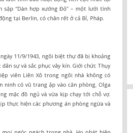
h sập “Dàn hợp xướng Đỏ” – một lưới tình
ộng tại Berlin, có chân rết ở cả Bỉ, Pháp.
ngày 11/9/1943, ngôi biệt thự đã bị khoảng
 dân sự và sắc phục vây kín. Giới chức Thụy
iệp viên Liên Xô trong ngôi nhà không có
an ninh có vũ trang ập vào căn phòng, Olga
g mặc đồ ngủ và vừa kịp chạy tới chỗ vợ.
kịp thực hiện các phương án phòng ngừa và
g mọi ngóc ngách trong nhà. Họ phát hiện