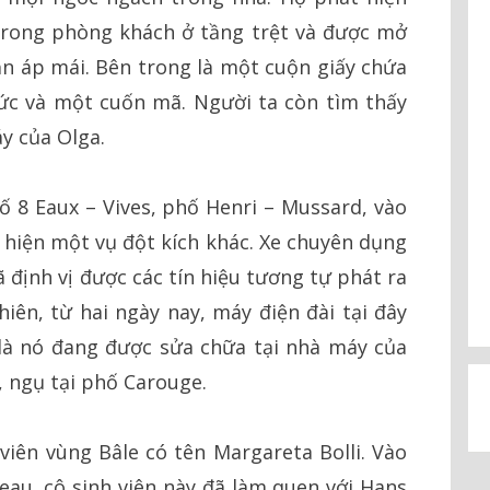
trong phòng khách ở tầng trệt và được mở
căn áp mái. Bên trong là một cuộn giấy chứa
ức và một cuốn mã. Người ta còn tìm thấy
y của Olga.
số 8 Eaux – Vives, phố Henri – Mussard, vào
c hiện một vụ đột kích khác. Xe chuyên dụng
ã định vị được các tín hiệu tương tự phát ra
nhiên, từ hai ngày nay, máy điện đài tại đây
là nó đang được sửa chữa tại nhà máy của
 ngụ tại phố Carouge.
 viên vùng Bâle có tên Margareta Bolli. Vào
seau, cô sinh viên này đã làm quen với Hans