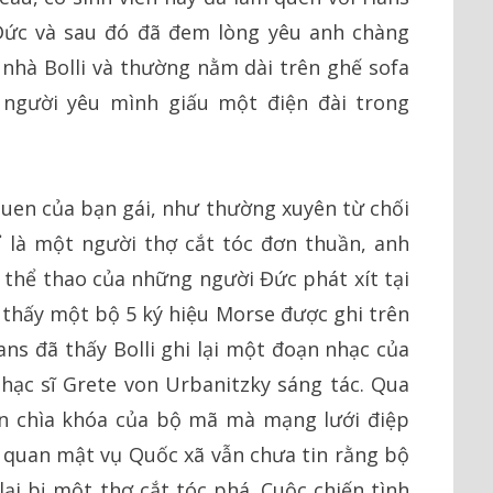
 Đức và sau đó đã đem lòng yêu anh chàng
 nhà Bolli và thường nằm dài trên ghế sofa
người yêu mình giấu một điện đài trong
uen của bạn gái, như thường xuyên từ chối
ỉ là một người thợ cắt tóc đơn thuần, anh
ộ thể thao của những người Đức phát xít tại
 thấy một bộ 5 ký hiệu Morse được ghi trên
ans đã thấy Bolli ghi lại một đoạn nhạc của
ạc sĩ Grete von Urbanitzky sáng tác. Qua
ện chìa khóa của bộ mã mà mạng lưới điệp
cơ quan mật vụ Quốc xã vẫn chưa tin rằng bộ
lại bị một thợ cắt tóc phá. Cuộc chiến tình