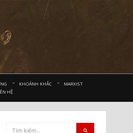
ỜNG⠀
KHOẢNH KHẮC⠀
MARXIST⠀
IÊN HỆ
Tìm