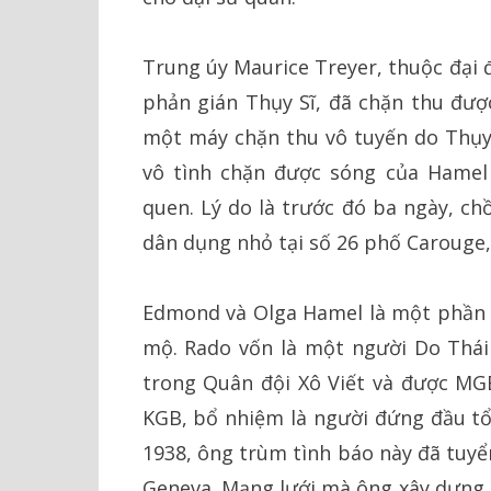
Trung úy Maurice Treyer, thuộc đại 
phản gián Thụy Sĩ, đã chặn thu đượ
một máy chặn thu vô tuyến do Thụy 
vô tình chặn được sóng của Hamel 
quen. Lý do là trước đó ba ngày, c
dân dụng nhỏ tại số 26 phố Carouge,
Edmond và Olga Hamel là một phần c
mộ. Rado vốn là một người Do Thái
trong Quân đội Xô Viết và được MG
KGB, bổ nhiệm là người đứng đầu tổ
1938, ông trùm tình báo này đã tuyể
Geneva. Mạng lưới mà ông xây dựng l