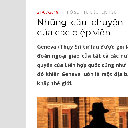
⠀
POSTED
21/07/2018
HỒ SƠ - TƯ LIỆU⠀
LỊCH SỬ⠀
ON
Những câu chuyện 
của các điệp viên
Geneva (Thụy Sĩ) từ lâu được gọi l
đoàn ngoại giao của tất cả các nư
quyền của Liên hợp quốc cũng như c
đó khiến Geneva luôn là một địa b
khắp thế giới.