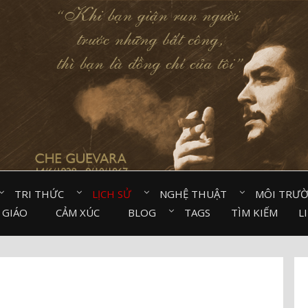
TRI THỨC⠀
LỊCH SỬ⠀
NGHỆ THUẬT⠀
MÔI TRƯ
 GIÁO⠀
CẢM XÚC⠀
BLOG⠀
TAGS
TÌM KIẾM
L