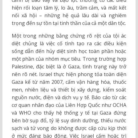
cảnh bị bao vây và bạo lực thường có các biểu
hiện rối loạn tâm lý, lo âu, trầm cảm, và mất kết
nối xã hội – những hệ quả lâu dài và nghiêm
trọng đến sự tồn tại tinh thần của cả một dân tộc.
Một trong những bằng chứng rõ rệt của tội ác
diệt chủng là việc cố tình tạo ra các điều kiện
sống dẫn đến hủy diệt sinh học toàn phần hoặc
một phần của nhóm mục tiêu. Trong trường hợp
Palestine, đặc biệt là ở Gaza, tình trạng này trở
nên rõ nét. Israel thực hiện phong tỏa toàn diện
Gaza kể từ năm 2007, cấm vận hàng hóa, thuốc
men, nhiên liệu và thiết bị xây dựng, kiểm soát
nguồn nước, điện và dịch vụ y tế. Báo cáo từ các
cơ quan nhân đạo của Liên Hợp Quốc như OCHA
và WHO cho thấy hệ thống y tế tại Gaza đứng
bên bờ sụp đổ, tỷ lệ suy dinh dưỡng, thiếu nước
sạch và tử vong do không được cấp cứu kịp thời
ở mức đáng báo động. Việc Israel cấm hoặc trì