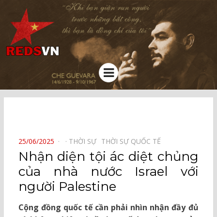
Kênh chia sẻ tri thức cộng đồng
Menu
⠀
POSTED
25/06/2025
THỜI SỰ⠀
THỜI SỰ QUỐC TẾ⠀
ON
Nhận diện tội ác diệt chủng
của nhà nước Israel với
người Palestine
Cộng đồng quốc tế cần phải nhìn nhận đầy đủ