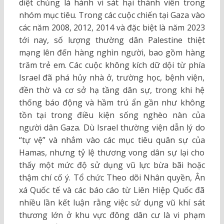
diệt chủng là hành vi sát hại thành viên trong
nhóm mục tiêu. Trong các cuộc chiến tại Gaza vào
các năm 2008, 2012, 2014 và đặc biệt là năm 2023
tới nay, số lượng thường dân Palestine thiệt
mạng lên đến hàng nghìn người, bao gồm hàng
trăm trẻ em. Các cuộc không kích dữ dội từ phía
Israel đã phá hủy nhà ở, trường học, bệnh viện,
đền thờ và cơ sở hạ tầng dân sự, trong khi hệ
thống báo động và hầm trú ẩn gần như không
tồn tại trong điều kiện sống nghèo nàn của
người dân Gaza. Dù Israel thường viện dẫn lý do
“tự vệ” và nhắm vào các mục tiêu quân sự của
Hamas, nhưng tỷ lệ thương vong dân sự lại cho
thấy một mức độ sử dụng vũ lực bừa bãi hoặc
thậm chí cố ý. Tổ chức Theo dõi Nhân quyền, Ân
xá Quốc tế và các báo cáo từ Liên Hiệp Quốc đã
nhiều lần kết luận rằng việc sử dụng vũ khí sát
thương lớn ở khu vực đông dân cư là vi phạm