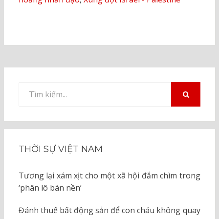
Tìm
kiếm
TÌM
KIẾM
cho:
THỜI SỰ VIỆT NAM
Tương lại xám xịt cho một xã hội đắm chìm trong
‘phân lô bán nền’
Đánh thuế bất động sản để con cháu không quay