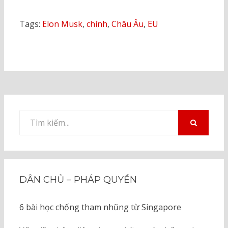
Tags:
Elon Musk
,
chính
,
Châu Âu
,
EU
Tìm
kiếm
TÌM
KIẾM
cho:
DÂN CHỦ – PHÁP QUYỀN
6 bài học chống tham nhũng từ Singapore