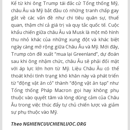
Kể từ khi ông Trump tái đắc cử Tổng thống Mỹ,
châu Âu và Mỹ bắt đầu có những tranh chấp gay
gắt về các vấn đề như chi tiêu quân sự, thuế
quan, thậm chí cả giá trị và quy tắc quốc tế. Cuộc
khẩu chiến giữa châu Âu và Musk là một mô hình
thu nhỏ khác của những xung đột và khác biệt
ngày càng mở rộng giữa Châu Âu và Mỹ. Mới đây,
Trump còn đề xuất “mua lại Greenland”, dự đoán
sau khi ông nhậm chức, châu Âu sẽ phải đối mặt
với áp lực lớn hơn từ Mỹ. Liệu Châu Âu có thể
thoát khỏi tình trạng khó khăn này và phát triển
từ “động vật ăn cỏ” thành “động vật ăn tạp” như
Tổng thống Pháp Macron gọi hay không phụ
thuộc vào quyết tâm và lòng dũng cảm của Châu
Âu trong việc thúc đẩy tự chủ chiến lược và giảm
sự phụ thuộc vào Mỹ.
Theo NGHIENCUUCHIENLUOC.ORG