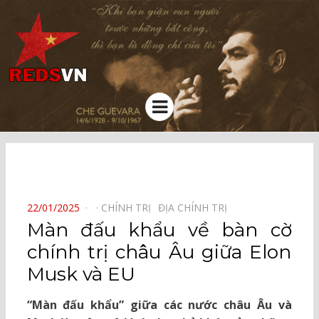
Kênh chia sẻ tri thức cộng đồng
Menu
⠀
POSTED
22/01/2025
CHÍNH TRỊ⠀
ĐỊA CHÍNH TRỊ⠀
ON
Màn đấu khẩu về bàn cờ
chính trị châu Âu giữa Elon
Musk và EU
“Màn đấu khẩu” giữa các nước châu Âu và