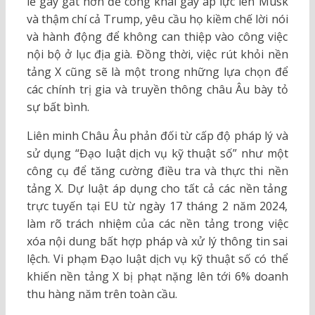
lẽ gay gắt hơn để công khai gây áp lực lên Musk
và thậm chí cả Trump, yêu cầu họ kiềm chế lời nói
và hành động để không can thiệp vào công việc
nội bộ ở lục địa già. Đồng thời, việc rút khỏi nền
tảng X cũng sẽ là một trong những lựa chọn để
các chính trị gia và truyền thông châu Âu bày tỏ
sự bất bình.
Liên minh Châu Âu phản đối từ cấp độ pháp lý và
sử dụng “Đạo luật dịch vụ kỹ thuật số” như một
công cụ để tăng cường điều tra và thực thi nền
tảng X. Dự luật áp dụng cho tất cả các nền tảng
trực tuyến tại EU từ ngày 17 tháng 2 năm 2024,
làm rõ trách nhiệm của các nền tảng trong việc
xóa nội dung bất hợp pháp và xử lý thông tin sai
lệch. Vi phạm Đạo luật dịch vụ kỹ thuật số có thể
khiến nền tảng X bị phạt nặng lên tới 6% doanh
thu hàng năm trên toàn cầu.