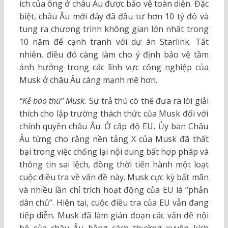
ích của ông ở châu Âu được bảo vệ toàn diện. Đặc
biệt, châu Âu mới đây đã đầu tư hơn 10 tỷ đô và
tung ra chương trình không gian lớn nhất trong
10 năm để cạnh tranh với dự án Starlink. Tất
nhiên, điều đó càng làm cho ý định bảo vệ tầm
ảnh hưởng trong các lĩnh vực công nghiệp của
Musk ở châu Âu càng mạnh mẽ hơn.
“Kẻ báo thù” Musk.
Sự trả thù có thể đưa ra lời giải
thích cho lập trường thách thức của Musk đối với
chính quyền châu Âu. Ở cấp độ EU, Ủy ban Châu
Âu từng cho rằng nền tảng X của Musk đã thất
bại trong việc chống lại nội dung bất hợp pháp và
thông tin sai lệch, đồng thời tiến hành một loạt
cuộc điều tra về vấn đề này. Musk cực kỳ bất mãn
và nhiều lần chỉ trích hoạt động của EU là “phản
dân chủ”. Hiện tại, cuộc điều tra của EU vẫn đang
tiếp diễn. Musk đã làm gián đoạn các vấn đề nội