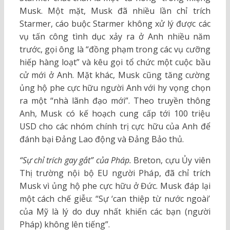
Musk. Một mặt, Musk đã nhiều lần chỉ trích
Starmer, cáo buộc Starmer không xử lý được các
vụ tấn công tình dục xảy ra ở Anh nhiều năm
trước, gọi ông là “đồng phạm trong các vụ cưỡng
hiếp hàng loạt” và kêu gọi tổ chức một cuộc bầu
cử mới ở Anh. Mặt khác, Musk cũng tăng cường
ủng hộ phe cực hữu người Anh với hy vọng chọn
ra một “nhà lãnh đạo mới”. Theo truyền thông
Anh, Musk có kế hoạch cung cấp tới 100 triệu
USD cho các nhóm chính trị cực hữu của Anh để
đánh bại Đảng Lao động và Đảng Bảo thủ.
“Sự chỉ trích gay gắt” của Pháp.
Breton, cựu Ủy viên
Thị trường nội bộ EU người Pháp, đã chỉ trích
Musk vì ủng hộ phe cực hữu ở Đức. Musk đáp lại
một cách chế giễu: “Sự ‘can thiệp từ nước ngoài’
của Mỹ là lý do duy nhất khiến các bạn (người
Pháp) không lên tiếng”.