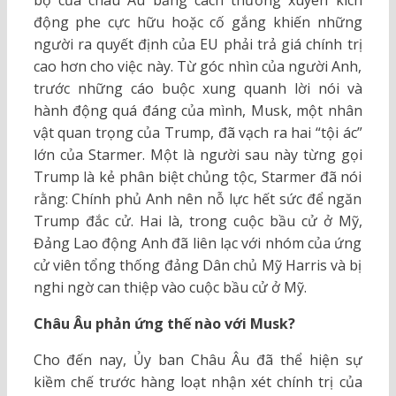
bộ của châu Âu bằng cách thường xuyên kích
động phe cực hữu hoặc cố gắng khiến những
người ra quyết định của EU phải trả giá chính trị
cao hơn cho việc này. Từ góc nhìn của người Anh,
trước những cáo buộc xung quanh lời nói và
hành động quá đáng của mình, Musk, một nhân
vật quan trọng của Trump, đã vạch ra hai “tội ác”
lớn của Starmer. Một là người sau này từng gọi
Trump là kẻ phân biệt chủng tộc, Starmer đã nói
rằng: Chính phủ Anh nên nỗ lực hết sức để ngăn
Trump đắc cử. Hai là, trong cuộc bầu cử ở Mỹ,
Đảng Lao động Anh đã liên lạc với nhóm của ứng
cử viên tổng thống đảng Dân chủ Mỹ Harris và bị
nghi ngờ can thiệp vào cuộc bầu cử ở Mỹ.
Châu Âu phản ứng thế nào với Musk?
Cho đến nay, Ủy ban Châu Âu đã thể hiện sự
kiềm chế trước hàng loạt nhận xét chính trị của