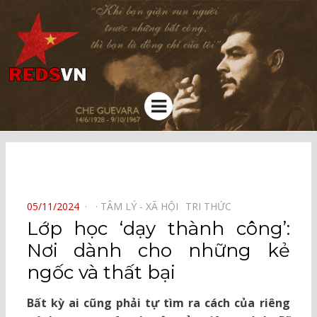
Kênh chia sẻ tri thức cộng đồng
Menu
⠀
POSTED
05/11/2024
TÂM LÝ - XÃ HỘI⠀
TRI THỨC⠀
ON
Lớp học ‘dạy thành công’:
Nơi dành cho những kẻ
ngốc và thất bại
Bất kỳ ai cũng phải tự tìm ra cách của riêng