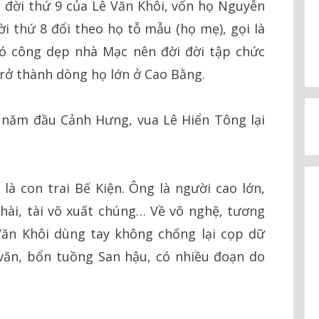
 đời thứ 9 của Lê Văn Khôi, vốn họ Nguyễn
i thứ 8 đổi theo họ tỗ mẫu (họ mẹ), gọi là
có công dẹp nhà Mạc nên đời đời tập chức
trở thành dòng họ lớn ở Cao Bằng.
 năm đầu Cảnh Hưng, vua Lê Hiển Tông lại
là con trai Bế Kiện. Ông là người cao lớn,
hài, tài võ xuất chúng… Về võ nghệ, tương
 Văn Khôi dùng tay không chống lại cọp dữ
văn, bổn tuồng San hậu, có nhiều đoạn do