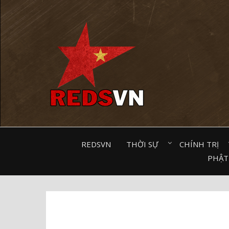
Kênh chia sẻ tri thức cộng đồng
REDSVN
THỜI SỰ⠀
CHÍNH TRỊ⠀
PHẬT