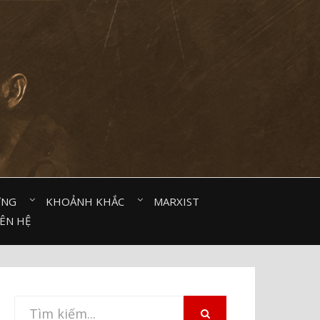
ỜNG⠀
KHOẢNH KHẮC⠀
MARXIST⠀
IÊN HỆ
Tìm