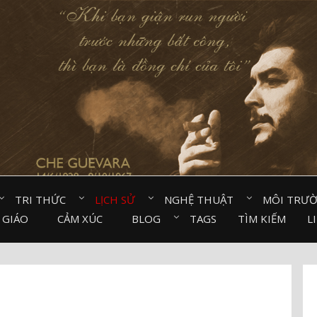
TRI THỨC⠀
LỊCH SỬ⠀
NGHỆ THUẬT⠀
MÔI TRƯ
 GIÁO⠀
CẢM XÚC⠀
BLOG⠀
TAGS
TÌM KIẾM
L