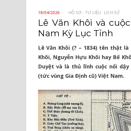
⠀
POSTED
18/04/2026
HỒ SƠ - TƯ LIỆU⠀
LỊCH SỬ⠀
ON
Lê Văn Khôi và cuộ
Nam Kỳ Lục Tỉnh
Lê Văn Khôi (? – 1834) tên thật l
Khôi, Nguyễn Hựu Khôi hay Bế Khôi
Duyệt và là thủ lĩnh cuộc nổi dậ
(tức vùng Gia Định cũ) Việt Nam.