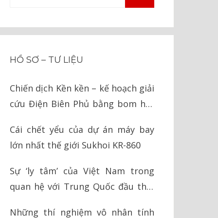
TÌM
kiếm
KIẾM
cho:
HỒ SƠ – TƯ LIỆU
Chiến dịch Kền kền – kế hoạch giải
cứu Điện Biên Phủ bằng bom hạt
nhân của Mỹ
Cái chết yểu của dự án máy bay
lớn nhất thế giới Sukhoi KR-860
Sự ‘ly tâm’ của Việt Nam trong
quan hệ với Trung Quốc đầu thời
Nguyễn
Những thí nghiệm vô nhân tính