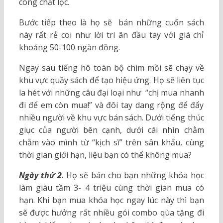
công chắt lọc.
Bước tiếp theo là họ sẽ bán những cuốn sách
này rất rẻ coi như lời tri ân đầu tay với giá chỉ
khoảng 50-100 ngàn đồng.
Ngay sau tiếng hô toàn bộ chim mồi sẽ chạy về
khu vực quầy sách để tạo hiệu ứng. Họ sẽ liên tục
la hét với những câu đại loại như “chị mua nhanh
đi để em còn mua!” và đôi tay dang rộng để đẩy
nhiều người về khu vực bán sách. Dưới tiếng thúc
giục của người bên cạnh, dưới cái nhìn chằm
chằm vào mình từ “kịch sĩ” trên sân khấu, cùng
thời gian giới hạn, liệu bạn có thể không mua?
Ngày thứ 2
.
Họ sẽ bán cho bạn những khóa học
làm giàu tầm 3- 4 triệu cùng thời gian mua có
hạn. Khi bạn mua khóa học ngay lúc này thì bạn
sẽ được hưởng rất nhiều gói combo qùa tặng đi