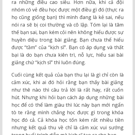
ra những điều cao siêu. Hơn nữa, khi cả đội
nhóm có vẻ đều học được một điều gì đó (thực ra
họ cũng giống bạn) thì mình đang là kẻ sai, nếu
nói ra sẽ bị coi thường và cô lập. Tóm lại là tâm
thế bạn sai, bạn kém cỏi nên không hiểu được sự
huyền diệu trong bài giảng. Bạn chưa thể hiểu
được “tầm” của “kịch sĩ”. Bạn có áp dụng và thất
bại là do bạn chưa kiên trì, nỗ lực, hiểu sai bài
giảng chứ “kịch sĩ” thì luôn đúng.
Cuối cùng kết quả của bạn thu lại là gì chỉ còn là
cảm xúc, khi ai đó hỏi rằng bạn thấy bài giảng
như thê nào thì câu trả lời là rất hay, rất cuốn
hút. Nhưng khi hỏi bạn cách áp dụng những bài
học để có thể làm giàu thì lúc này bạn mới ngẩn
tò te rằng mình chẳng học được gì trong khóa
học đó cả. Cả khóa học tốn kém rất nhiều tiền
nhưng kết quả thu về chỉ là cảm xúc vui sướng