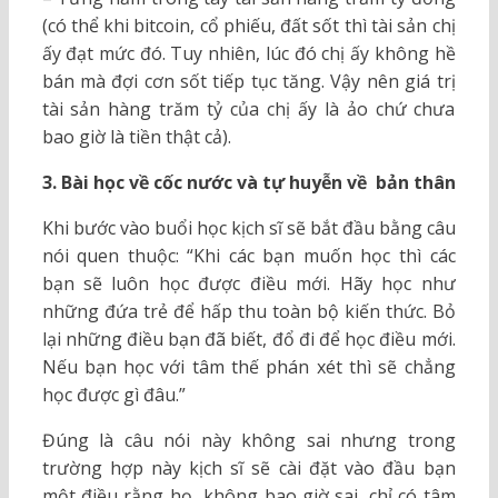
(có thể khi bitcoin, cổ phiếu, đất sốt thì tài sản chị
ấy đạt mức đó. Tuy nhiên, lúc đó chị ấy không hề
bán mà đợi cơn sốt tiếp tục tăng. Vậy nên giá trị
tài sản hàng trăm tỷ của chị ấy là ảo chứ chưa
bao giờ là tiền thật cả).
3. Bài học về cốc nước và tự huyễn về bản thân
Khi bước vào buổi học kịch sĩ sẽ bắt đầu bằng câu
nói quen thuộc: “Khi các bạn muốn học thì các
bạn sẽ luôn học được điều mới. Hãy học như
những đứa trẻ để hấp thu toàn bộ kiến thức. Bỏ
lại những điều bạn đã biết, đổ đi để học điều mới.
Nếu bạn học với tâm thế phán xét thì sẽ chẳng
học được gì đâu.”
Đúng là câu nói này không sai nhưng trong
trường hợp này kịch sĩ sẽ cài đặt vào đầu bạn
một điều rằng họ không bao giờ sai, chỉ có tâm