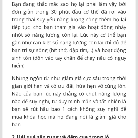
Bạn đang thắc mắc sao họ lại phải làm vậy bởi
đơn giản trong 30 phút đầu cơ thể đã rơi vào
trạng thái suy yếu năng lượng cộng thêm họ lại
tiếp tục cho bạn tham gia vào hoạt động nhảy
nhót số năng lượng còn lại. Lúc này cơ thể bạn
gần như cạn kiệt số năng lượng còn lại chỉ đủ để
bạn trì sự sống (hít thở, đập tim,…) và hoạt động
sinh tồn (dồn vào tay chân để chạy nếu có nguy
hiểm).
Những ngôn từ như giảm giá cực sâu trong thời
gian giới hạn và có ưu đãi, hứa hẹn vô cùng lớn.
Não của bạn lúc này chẳng có chút năng lượng
nào để suy nghĩ, tư duy minh mẫn và tất nhiên là
bạn sẽ rút hầu bao 1 cách không suy nghĩ để
mua khóa học mà họ đang nói là giảm giá cho
bạn.
2. Hái quả sắp rụng và đếm cua trong lỗ