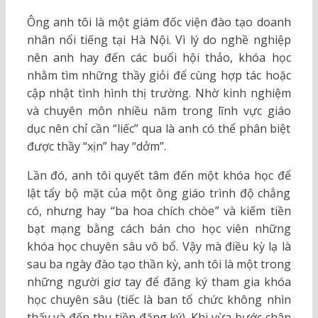
Ông anh tôi là một giám đốc viện đào tạo doanh
nhân nổi tiếng tại Hà Nội. Vì lý do nghề nghiệp
nên anh hay đến các buổi hội thảo, khóa học
nhằm tìm những thầy giỏi để cùng hợp tác hoặc
cập nhật tình hình thị trường. Nhờ kinh nghiệm
và chuyên môn nhiều năm trong lĩnh vực giáo
dục nên chỉ cần “liếc” qua là anh có thể phân biệt
được thầy “xịn” hay “dởm”.
Lần đó, anh tôi quyết tâm đến một khóa học để
lật tẩy bộ mặt của một ông giáo trình độ chẳng
có, nhưng hay “ba hoa chích chòe” và kiếm tiền
bạt mạng bằng cách bán cho học viên những
khóa học chuyên sâu vô bổ. Vậy mà điều kỳ lạ là
sau ba ngày đào tạo thần kỳ, anh tôi là một trong
những người giơ tay để đăng ký tham gia khóa
học chuyên sâu (tiếc là ban tổ chức không nhìn
thấy và đến thu tiền đăng ký). Khi vừa bước chân