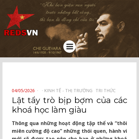
Kênh chia sẻ tri thức cộng đồng
Menu
⠀
POSTED
04/05/2026
KINH TẾ - THỊ TRƯỜNG⠀
TRI THỨC⠀
ON
Lật tẩy trò bịp bợm của các
khoá học làm giàu
Thông qua những hoạt động tập thể và “thôi
miên cường độ cao” những thói quen, hành vi
mới sẽ được tạo nên cho bạn ở những khoá