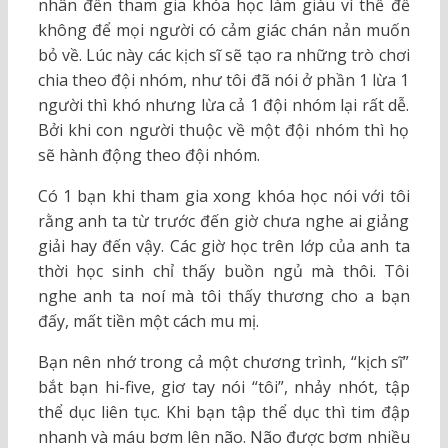
nhân đến tham gia khóa học làm giàu vì thế để
không để mọi người có cảm giác chán nản muốn
bỏ về. Lúc này các kịch sĩ sẽ tạo ra những trò chơi
chia theo đội nhóm, như tôi đã nói ở phần 1 lừa 1
người thì khó nhưng lừa cả 1 đội nhóm lại rất dễ.
Bởi khi con người thuộc về một đội nhóm thì họ
sẽ hành động theo đội nhóm.
Có 1 bạn khi tham gia xong khóa học nói với tôi
rằng anh ta từ trước đến giờ chưa nghe ai giảng
giải hay đến vậy. Các giờ học trên lớp của anh ta
thời học sinh chỉ thấy buồn ngủ mà thôi. Tôi
nghe anh ta noí mà tôi thấy thương cho a bạn
đấy, mất tiền một cách mu mị.
Bạn nên nhớ trong cả một chương trình, “kịch sĩ”
bắt bạn hi-five, giơ tay nói “tôi”, nhảy nhót, tập
thể dục liên tục. Khi bạn tập thể dục thì tim đập
nhanh và máu bơm lên não. Não được bơm nhiều