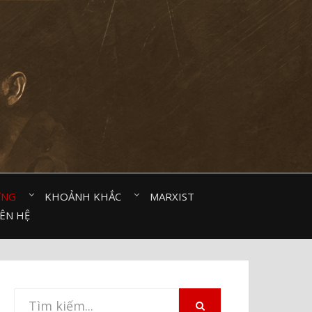
ỜNG⠀
KHOẢNH KHẮC⠀
MARXIST⠀
IÊN HỆ
Tìm