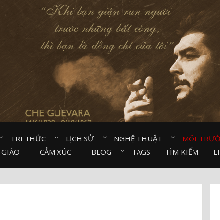
TRI THỨC⠀
LỊCH SỬ⠀
NGHỆ THUẬT⠀
MÔI TRƯ
 GIÁO⠀
CẢM XÚC⠀
BLOG⠀
TAGS
TÌM KIẾM
L