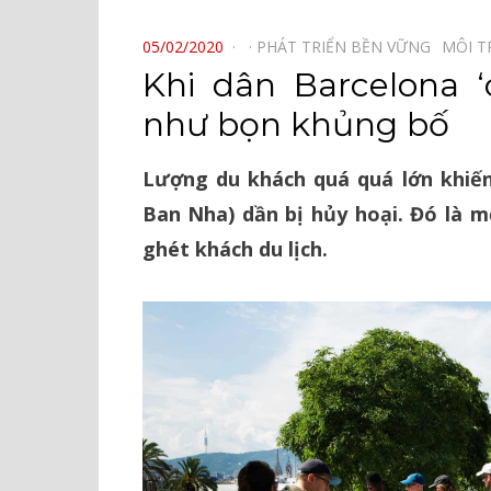
⠀
POSTED
05/02/2020
PHÁT TRIỂN BỀN VỮNG⠀
MÔI 
ON
Khi dân Barcelona 
như bọn khủng bố
Lượng du khách quá quá lớn khiến
Ban Nha) dần bị hủy hoại. Đó là m
ghét khách du lịch.