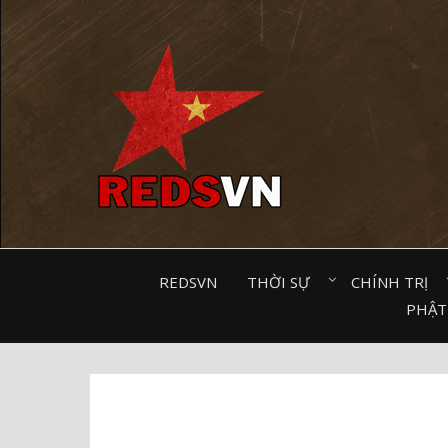
Kênh chia sẻ tri thức cộng đồng
REDSVN
THỜI SỰ⠀
CHÍNH TRỊ⠀
PHẬT