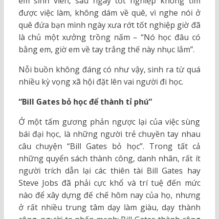
em sinh viên, sau ngày tốt nghiệp không tìm
được việc làm, không dám về quê, vì nghe nói ở
quê đứa bạn mình ngày xưa rớt tốt nghiệp giờ đã
là chủ một xưởng trồng nấm – “Nó học đâu có
bằng em, giờ em về tay trắng thế này nhục lắm”.
Nỗi buồn không đáng có như vậy, sinh ra từ quá
nhiều kỳ vọng xã hội đặt lên vai người đi học.
“Bill Gates bỏ học để thành tỉ phú”
Ở một tấm gương phản ngược lại của việc sùng
bái đại học, là những người trẻ chuyền tay nhau
câu chuyện “Bill Gates bỏ học”. Trong tất cả
những quyển sách thành công, danh nhân, rất ít
người trích dẫn lại các thiên tài Bill Gates hay
Steve Jobs đã phải cực khổ và trí tuệ đến mức
nào để xây dựng đế chế hôm nay của họ, nhưng
ở rất nhiều trung tâm dạy làm giàu, dạy thành