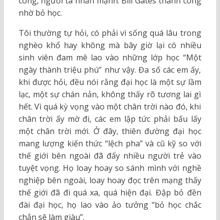
công, người ta nhấn mạnh: Bill Gates thành công
nhờ bỏ học.
Tôi thường tự hỏi, có phải vì sống quá lâu trong
nghèo khổ hay không mà bây giờ lại có nhiều
sinh viên đam mê lao vào những lớp học “Một
ngày thành triệu phú” như vậy. Đa số các em ấy,
khi được hỏi, đều nói rằng đại học là một sự lầm
lạc, một sự chán nản, không thấy rõ tương lai gì
hết. Vì quá kỳ vọng vào một chân trời nào đó, khi
chân trời ấy mờ đi, các em lập tức phải bấu lấy
một chân trời mới. Ở đây, thiên đường đại học
mang lượng kiến thức “lệch pha” và cũ kỹ so với
thế giới bên ngoài đã đẩy nhiều người trẻ vào
tuyệt vọng. Họ loay hoay so sánh mình với nghề
nghiệp bên ngoài, loay hoay đọc trên mạng thấy
thế giới đã đi quá xa, quá hiện đại. Đập bỏ đền
đài đại học, họ lao vào ảo tưởng “bỏ học chắc
chắn sẽ làm giàu”.