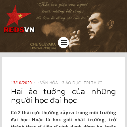
Kênh chia sẻ tri thức cộng đồng
Menu
⠀
POSTED
13/10/2020
VĂN HÓA - GIÁO DỤC⠀
TRI THỨC⠀
ON
Hai ảo tưởng của những
người học đại học
Có 2 thái cực thường xảy ra trong môi trường
đại học: Hoặc là học giỏi nhất trường, trở
thành thạc sĩ tiến sĩ vinh danh dòng họ, hoặc