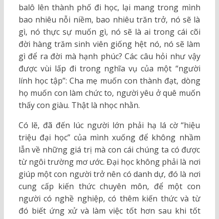
balô lên thành phố đi học, lại mang trong mình
bao nhiêu nỗi niềm, bao nhiêu trăn trở, nó sẽ là
gì, nó thực sự muốn gì, nó sẽ là ai trong cái cõi
đời hàng trăm sinh viên giống hệt nó, nó sẽ làm
gì để ra đời mà hạnh phúc? Các câu hỏi như vậy
được vùi lấp đi trong nghĩa vụ của một “người
lính học tập”: Cha mẹ muốn con thành đạt, dòng
họ muốn con làm chức to, người yêu ở quê muốn
thấy con giàu. Thật là nhọc nhằn.
Có lẽ, đã đến lúc người lớn phải hạ lá cờ “hiệu
triệu đại học” của mình xuống để không nhầm
lẫn về những giá trị mà con cái chúng ta có được
từ ngôi trường mơ ước. Đại học không phải là nơi
giúp một con người trở nên có danh dự, đó là nơi
cung cấp kiến thức chuyên môn, để một con
người có nghề nghiệp, có thêm kiến thức và từ
đó biết ứng xử và làm việc tốt hơn sau khi tốt