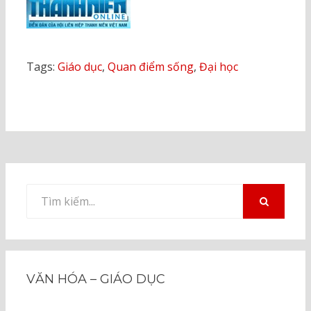
Tags:
Giáo dục
,
Quan điểm sống
,
Đại học
Tìm
kiếm
TÌM
KIẾM
cho:
VĂN HÓA – GIÁO DỤC