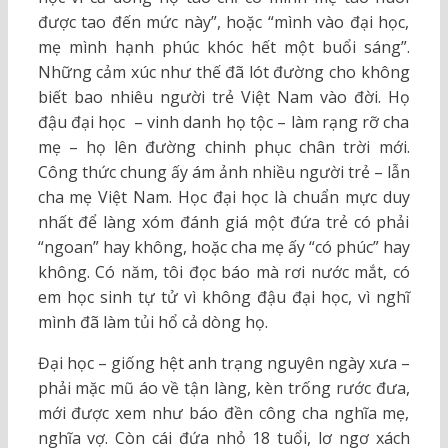
được tao đến mức này”, hoặc “mình vào đại học,
mẹ mình hạnh phúc khóc hết một buổi sáng”.
Những cảm xúc như thế đã lót đường cho không
biết bao nhiêu người trẻ Việt Nam vào đời. Họ
đậu đại học – vinh danh họ tộc – làm rạng rỡ cha
mẹ – họ lên đường chinh phục chân trời mới.
Công thức chung ấy ám ảnh nhiều người trẻ – lẫn
cha mẹ Việt Nam. Học đại học là chuẩn mực duy
nhất để làng xóm đánh giá một đứa trẻ có phải
“ngoan” hay không, hoặc cha mẹ ấy “có phúc” hay
không. Có năm, tôi đọc báo mà rơi nước mắt, có
em học sinh tự tử vì không đậu đại học, vì nghĩ
mình đã làm tủi hổ cả dòng họ.
Đại học – giống hệt anh trạng nguyên ngày xưa –
phải mặc mũ áo về tận làng, kèn trống rước đưa,
mới được xem như báo đền công cha nghĩa mẹ,
nghĩa vợ. Còn cái đứa nhỏ 18 tuổi, lơ ngơ xách