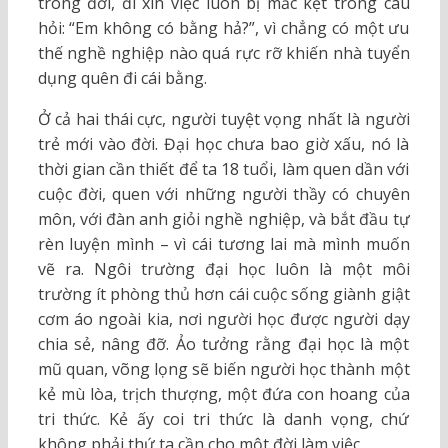
trong đời, đi xin việc luôn bị mắc kẹt trong câu
hỏi: “Em không có bằng hả?”, vì chẳng có một ưu
thế nghề nghiệp nào quá rực rỡ khiến nhà tuyển
dụng quên đi cái bằng.
Ở cả hai thái cực, người tuyệt vọng nhất là người
trẻ mới vào đời. Đại học chưa bao giờ xấu, nó là
thời gian cần thiết để ta 18 tuổi, làm quen dần với
cuộc đời, quen với những người thầy có chuyên
môn, với đàn anh giỏi nghề nghiệp, và bắt đầu tự
rèn luyện mình – vì cái tương lai mà mình muốn
vẽ ra. Ngôi trường đại học luôn là một môi
trường ít phòng thủ hơn cái cuộc sống giành giật
cơm áo ngoài kia, nơi người học được người dạy
chia sẻ, nâng đỡ. Ảo tưởng rằng đại học là một
mũ quan, võng lọng sẽ biến người học thành một
kẻ mù lòa, trịch thượng, một đứa con hoang của
tri thức. Kẻ ấy coi tri thức là danh vọng, chứ
không phải thứ ta cần cho một đời làm việc.