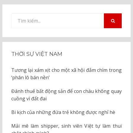
Tìm
kiếm
TÌM
KIẾM
cho:
THỜI SỰ VIỆT NAM
Tương lại xám xịt cho một xã hội đắm chìm trong
‘phân lô bán nền’
Đánh thuế bất động sản để con cháu không quay
cuồng vì đất đai
Bi kịch của những đứa trẻ không được nghỉ hè
Mải mê làm shipper, sinh viên Việt tự làm thui