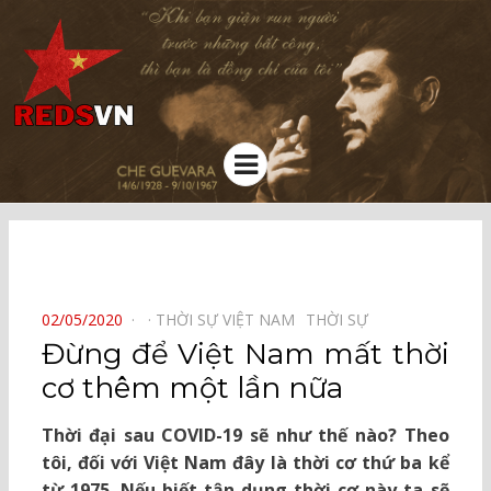
Kênh chia sẻ tri thức cộng đồng
Menu
⠀
POSTED
02/05/2020
THỜI SỰ VIỆT NAM⠀
THỜI SỰ⠀
ON
Đừng để Việt Nam mất thời
cơ thêm một lần nữa
Thời đại sau COVID-19 sẽ như thế nào? Theo
tôi, đối với Việt Nam đây là thời cơ thứ ba kể
từ 1975. Nếu biết tận dụng thời cơ này ta sẽ