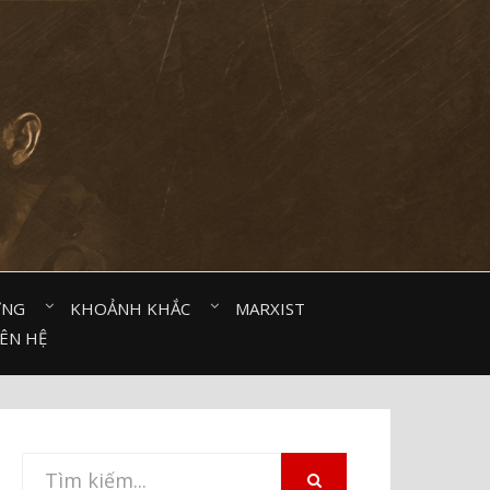
ỜNG⠀
KHOẢNH KHẮC⠀
MARXIST⠀
IÊN HỆ
Tìm