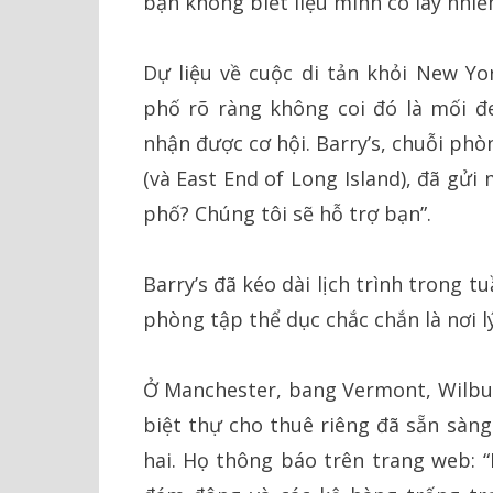
bạn không biết liệu mình có lây nh
Dự liệu về cuộc di tản khỏi New Y
phố rõ ràng không coi đó là mối 
nhận được cơ hội. Barry’s, chuỗi phò
(và East End of Long Island), đã gửi
phố? Chúng tôi sẽ hỗ trợ bạn”.
Barry’s đã kéo dài lịch trình trong t
phòng tập thể dục chắc chắn là nơi lý
Ở Manchester, bang Vermont, Wilburt
biệt thự cho thuê riêng đã sẵn sàn
hai. Họ thông báo trên trang web: “