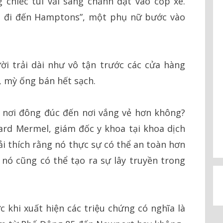
hiếc túi vải sang chảnh đặt vào cốp xe.
u đi đến Hamptons”, một phụ nữ bước vào
i trải dài như vô tận trước các cửa hàng
a, mỳ ống bán hết sạch.
ừ nơi đông đúc đến nơi vắng vẻ hơn không?
nard Mermel, giám đốc y khoa tại khoa dịch
ải thích rằng nó thực sự có thể an toàn hơn
nó cũng có thể tạo ra sự lây truyền trong
ớc khi xuất hiện các triệu chứng có nghĩa là