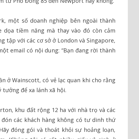
iễm từ Phố Đông 85 đến Newport hay không.
ork, một số doanh nghiệp bên ngoài thành
đe dọa tiềm năng mà thay vào đó còn cảm
ng tập với các cơ sở ở London và Singapore,
 một email có nội dung: “Bạn đang rời thành
uần ở Wainscott, có vẻ lạc quan khi cho rằng
 tưởng để xa lánh xã hội.
on, khu đất rộng 12 ha với nhà trọ và các
g đón các khách hàng không có tư dinh thứ
Hãy đóng gói và thoát khỏi sự hoảng loạn,