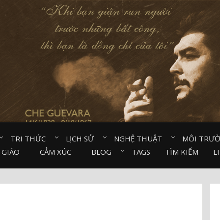
TRI THỨC⠀
LỊCH SỬ⠀
NGHỆ THUẬT⠀
MÔI TRƯ
 GIÁO⠀
CẢM XÚC⠀
BLOG⠀
TAGS
TÌM KIẾM
L