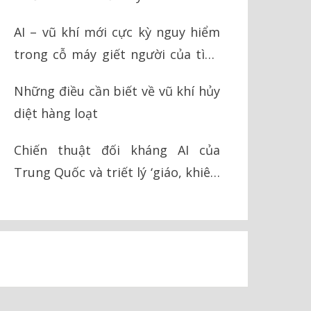
AI – vũ khí mới cực kỳ nguy hiểm
trong cỗ máy giết người của tình
báo Israel
Những điều cần biết về vũ khí hủy
diệt hàng loạt
Chiến thuật đối kháng AI của
Trung Quốc và triết lý ‘giáo, khiên’
trong chiến tranh hiện đại