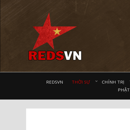
Kênh chia sẻ tri thức cộng đồng
REDSVN
THỜI SỰ⠀
CHÍNH TRỊ⠀
PHẬT