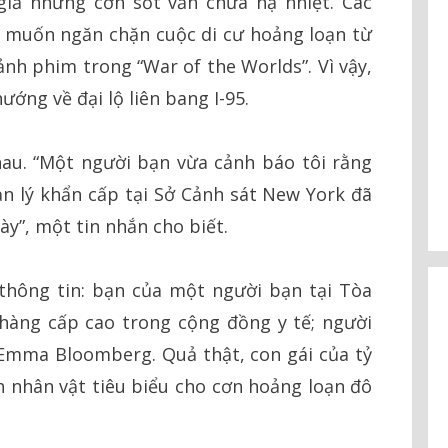
giả nhưng cơn sốt vẫn chưa hạ nhiệt. Các
 muốn ngăn chặn cuộc di cư hoảng loạn từ
ảnh phim trong “War of the Worlds”. Vì vậy,
ớng về đại lộ liên bang I-95.
hau. “Một người bạn vừa cảnh báo tôi rằng
ản lý khẩn cấp tại Sở Cảnh sát New York đã
y”, một tin nhắn cho biết.
thông tin: bạn của một người bạn tại Tòa
hàng cấp cao trong cộng đồng y tế; người
 Emma Bloomberg. Quả thật, con gái của tỷ
 nhân vật tiêu biểu cho cơn hoảng loạn đô