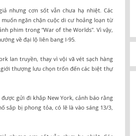
giả nhưng cơn sốt vẫn chưa hạ nhiệt. Các
 muốn ngăn chặn cuộc di cư hoảng loạn từ
ảnh phim trong “War of the Worlds”. Vì vậy,
ớng về đại lộ liên bang I-95.
rk lan truyền, thay vì vội vã vét sạch hàng
 giới thượng lưu chọn trốn đến các biệt thự
il được gửi đi khắp New York, cảnh báo rằng
hố sắp bị phong tỏa, có lẽ là vào sáng 13/3,