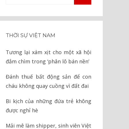
TÌM
kiếm
KIẾM
cho:
THỜI SỰ VIỆT NAM
Tương lại xám xịt cho một xã hội
đắm chìm trong ‘phân lô bán nền’
Đánh thuế bất động sản để con
cháu không quay cuồng vì đất đai
Bi kịch của những đứa trẻ không
được nghỉ hè
Mải mê làm shipper, sinh viên Việt