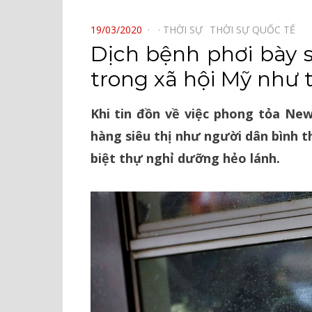
⠀
POSTED
19/03/2020
THỜI SỰ⠀
THỜI SỰ QUỐC TẾ⠀
ON
Dịch bệnh phơi bày 
trong xã hội Mỹ như 
Khi tin đồn về việc phong tỏa New 
hàng siêu thị như người dân bình t
biệt thự nghỉ dưỡng hẻo lánh.