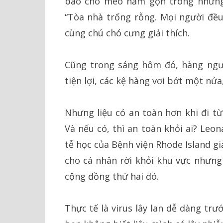
bao cho mèo nằm gọn trong những c
“Tòa nhà trống rỗng. Mọi người đề
cùng chú chó cưng giải thích.
Cũng trong sáng hôm đó, hàng ngườ
tiện lợi, các kệ hàng vơi bớt một nử
Nhưng liệu có an toàn hơn khi đi t
Và nếu có, thì an toàn khỏi ai? Leo
tễ học của Bệnh viện Rhode Island gi
cho cá nhân rời khỏi khu vực nhưng 
cộng đồng thứ hai đó.
Thực tế là virus lây lan dễ dàng trư