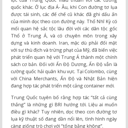
lực của Trung Quốc mâu thuẫn với các cường
quốc khác. Ở lục địa Á- Âu, khi Con đường tơ lụa
được tái sinh, các đế chế cũ khác đã ghi dấu ấn
của mình dọc theo con đường này. Thổ Nhĩ Kỳ có
mối quan hệ sắc tộc lâu đời với các dân tộc gốc
Thổ ở Trung Á, và có chuyên môn trong xây
dựng và kinh doanh. Iran, mặc dù phải đối mặt
với sự thù địch và trừng phạt của Mỹ, đã biến việc
phát triển quan hệ với Trung Á thành một chính
sách cơ bản. Đối với Ấn Độ Dương, Ấn Độ vẫn là
cường quốc hải quân khu vực. Tại Colombo, cùng
với China Merchants, Ấn Độ và Nhật Bản hiện
đang hợp tác phát triển một cảng container mới.
Trung Quốc tuyên bố rằng hợp tác “tất cả cùng
thắng” là những gì BRI hướng tới. Liệu ai muốn
điều gì khác? Tuy nhiên, dọc theo con đường tơ
lụa kỹ thuật số đang dần nổi lên, tình hình ngày
càng giống trò chơi với “tổng bằng không”.