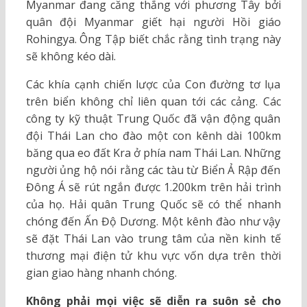
Myanmar đang căng thẳng với phương Tây bởi
quân đội Myanmar giết hại người Hồi giáo
Rohingya. Ông Tập biết chắc rằng tình trạng này
sẽ không kéo dài.
Các khía cạnh chiến lược của Con đường tơ lụa
trên biển không chỉ liên quan tới các cảng. Các
công ty kỹ thuật Trung Quốc đã vận động quân
đội Thái Lan cho đào một con kênh dài 100km
băng qua eo đất Kra ở phía nam Thái Lan. Những
người ủng hộ nói rằng các tàu từ Biển Ả Rập đến
Đông Á sẽ rút ngắn được 1.200km trên hải trình
của họ. Hải quân Trung Quốc sẽ có thể nhanh
chóng đến Ấn Độ Dương. Một kênh đào như vậy
sẽ đặt Thái Lan vào trung tâm của nền kinh tế
thương mại điện tử khu vực vốn dựa trên thời
gian giao hàng nhanh chóng.
Không phải mọi việc sẽ diễn ra suôn sẻ cho