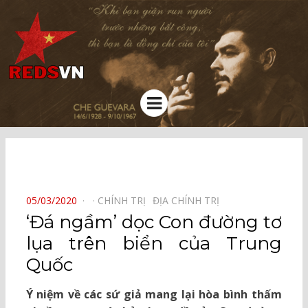
Kênh chia sẻ tri thức cộng đồng
Menu
⠀
POSTED
05/03/2020
CHÍNH TRỊ⠀
ĐỊA CHÍNH TRỊ⠀
ON
‘Đá ngầm’ dọc Con đường tơ
lụa trên biển của Trung
Quốc
Ý niệm về các sứ giả mang lại hòa bình thấm