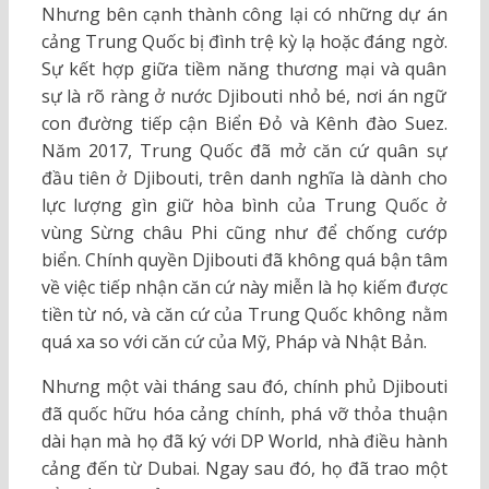
Nhưng bên cạnh thành công lại có những dự án
cảng Trung Quốc bị đình trệ kỳ lạ hoặc đáng ngờ.
Sự kết hợp giữa tiềm năng thương mại và quân
sự là rõ ràng ở nước Djibouti nhỏ bé, nơi án ngữ
con đường tiếp cận Biển Đỏ và Kênh đào Suez.
Năm 2017, Trung Quốc đã mở căn cứ quân sự
đầu tiên ở Djibouti, trên danh nghĩa là dành cho
lực lượng gìn giữ hòa bình của Trung Quốc ở
vùng Sừng châu Phi cũng như để chống cướp
biển. Chính quyền Djibouti đã không quá bận tâm
về việc tiếp nhận căn cứ này miễn là họ kiếm được
tiền từ nó, và căn cứ của Trung Quốc không nằm
quá xa so với căn cứ của Mỹ, Pháp và Nhật Bản.
Nhưng một vài tháng sau đó, chính phủ Djibouti
đã quốc hữu hóa cảng chính, phá vỡ thỏa thuận
dài hạn mà họ đã ký với DP World, nhà điều hành
cảng đến từ Dubai. Ngay sau đó, họ đã trao một