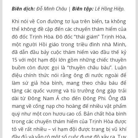
Biên dịch:
Đỗ Minh Châu |
Biên tập:
Lê Hồng Hiệp.
Khi nói về Con đường tơ lụa trên biển, ta không
thể không đề cập đến các chuyến thám hiểm của
đô đốc Trịnh Hòa. Đô đốc “thái giám” Trịnh Hòa,
một người Hồi giáo trong triều đình nhà Minh,
đã dẫn đầu bảy cuộc thám hiểm vào đầu thế kỷ
15 với một hạm đội lớn gồm những chiếc thuyền
buồm còn được gọi là “thuyền châu báu”. Luận
điệu chính thức nói rằng ông đi nước ngoài để
làm sứ giả hòa bình, mang theo châu báu để
tặng các quốc vương và tù trưởng ông gặp trải
dài từ Đông Nam Á cho đến Đông Phi. Ông đã
mang về cống nạp cho hoàng đế nhiều vật phẩm
quý như một con hươu cao cổ. Bản chất hòa bình
trong các chuyến thám hiểm của Trịnh Hòa được
tô vẽ rất nhiều – vì hạm đội được trang bị vũ khí
đầy đủ và vẫn có một số cuộc đụng độ xảy ra. Tuy