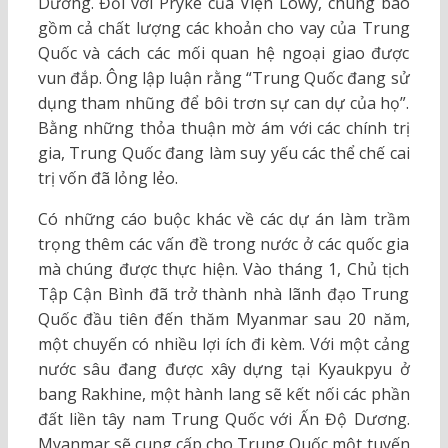
Dương. Đối với Pryke của Viện Lowy, chúng bao
gồm cả chất lượng các khoản cho vay của Trung
Quốc và cách các mối quan hệ ngoại giao được
vun đắp. Ông lập luận rằng “Trung Quốc đang sử
dụng tham nhũng để bôi trơn sự can dự của họ”.
Bằng những thỏa thuận mờ ám với các chính trị
gia, Trung Quốc đang làm suy yếu các thể chế cai
trị vốn đã lỏng lẻo.
Có những cáo buộc khác về các dự án làm trầm
trọng thêm các vấn đề trong nước ở các quốc gia
mà chúng được thực hiện. Vào tháng 1, Chủ tịch
Tập Cận Bình đã trở thành nhà lãnh đạo Trung
Quốc đầu tiên đến thăm Myanmar sau 20 năm,
một chuyến có nhiều lợi ích đi kèm. Với một cảng
nước sâu đang được xây dựng tại Kyaukpyu ở
bang Rakhine, một hành lang sẽ kết nối các phần
đất liền tây nam Trung Quốc với Ấn Độ Dương.
Myanmar sẽ cung cấp cho Trung Quốc một tuyến