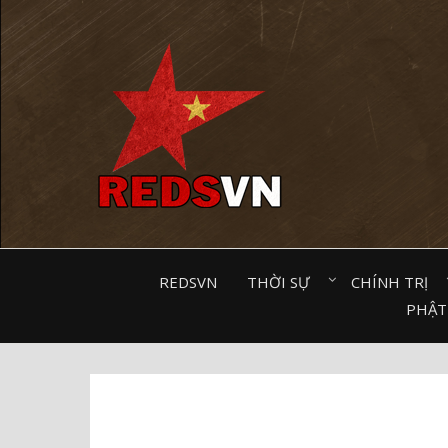
Kênh chia sẻ tri thức cộng đồng
REDSVN
THỜI SỰ⠀
CHÍNH TRỊ⠀
PHẬT