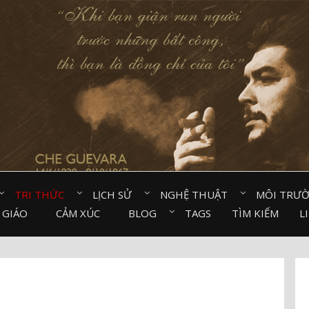
TRI THỨC⠀
LỊCH SỬ⠀
NGHỆ THUẬT⠀
MÔI TRƯ
 GIÁO⠀
CẢM XÚC⠀
BLOG⠀
TAGS
TÌM KIẾM
L