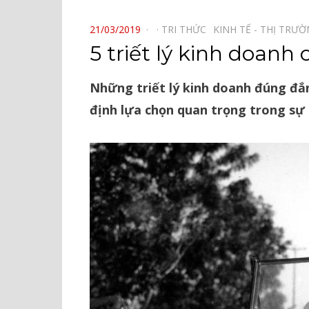
⠀
POSTED
21/03/2019
TRI THỨC⠀
KINH TẾ - THỊ TRƯ
ON
5 triết lý kinh doanh
Những triết lý kinh doanh đúng đắ
định lựa chọn quan trọng trong sự