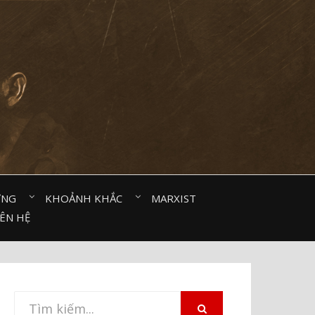
ỜNG⠀
KHOẢNH KHẮC⠀
MARXIST⠀
IÊN HỆ
Tìm