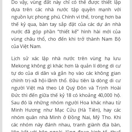
Do vậy, vùng đất này chỉ có thể được thiết lập
dựa trên các nhà nước tập quyền mạnh với
nguồn lực phong phú. Chính vì thế, trong hơn ba
thế kỷ qua, bàn tay sắp đặt của các dự án nhà
nước đã góp phần “thiết kế” hình hài mới của
vùng châu thổ, cho đến khi trở thành Nam Bộ
của Việt Nam.
Lịch sử xác lập nhà nước trên vùng hạ lưu
Mekong không gì khác hơn là quản lí dòng di cư
tự do của di dân và gắn họ vào các không gian
chính trị-xã hội-lãnh thổ. Đầu tiên là dòng di cư
người Việt mà theo Lê Quý Đôn và Trịnh Hoài
Đức thì đến giữa thế kỷ 18 có khoảng 40,000 hộ.
Sau đó là những nhóm người Hoa khác nhau từ
Minh Hương như Mạc Cửu (Hà Tiên), hay các
nhóm quân nhà Minh ở Đồng Nai, Mỹ Tho. Khi
các nhóm này đánh nhau, tranh giành địa bàn,
liên kết với bên ngoài, lũng đoạn kinh tế, thuế