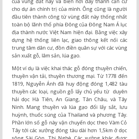
của vùng đất này và biến nơi đây thành căn cứ
cho dự án chính trị của mình. Ông cũng là người
đầu tiên thành công từ vùng đất này thống nhất
toàn bộ lãnh thổ phía Đông của Đông Nam Á lục
địa thành nước Việt Nam hiện đại. Bằng việc xây
dựng hệ thống liên lạc, giao thông kết nối các
trung tâm dân cư, đồn điền quân sự với các vùng
sản xuất gỗ, lâm sản, lúa gạo.
Một ví dụ là việc khai thác gỗ đóng thuyền chiến,
thuyền vận tải, thuyền thương mại. Từ 1778 đến
1819, Nguyễn Ánh đã huy động đóng 1,482 tàu
thuyền các loại, nguồn gỗ lấy chủ yếu từ duyên
hải dọc Hà Tiên, An Giang, Tân Châu, và Tây
Ninh. Mang thuyền và lúa gạo đổi lấy sắt, lưu
huỳnh, thuốc súng của Thailand và phương Tây.
Phần lớn số gỗ này vận chuyển dọc theo Vàm Cỏ
Tây tới các xưởng đóng tàu dài hơn 1,5km ở dọc
sông Sài Gòn, Thị Nghè. Các xưởng khác được