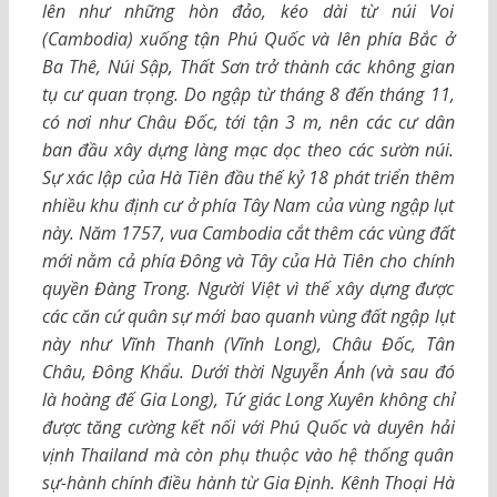
lên như những hòn đảo, kéo dài từ núi Voi
(Cambodia) xuống tận Phú Quốc và lên phía Bắc ở
Ba Thê, Núi Sập, Thất Sơn trở thành các không gian
tụ cư quan trọng. Do ngập từ tháng 8 đến tháng 11,
có nơi như Châu Đốc, tới tận 3 m, nên các cư dân
ban đầu xây dựng làng mạc dọc theo các sườn núi.
Sự xác lập của Hà Tiên đầu thế kỷ 18 phát triển thêm
nhiều khu định cư ở phía Tây Nam của vùng ngập lụt
này. Năm 1757, vua Cambodia cắt thêm các vùng đất
mới nằm cả phía Đông và Tây của Hà Tiên cho chính
quyền Đàng Trong. Người Việt vì thế xây dựng được
các căn cứ quân sự mới bao quanh vùng đất ngập lụt
này như Vĩnh Thanh (Vĩnh Long), Châu Đốc, Tân
Châu, Đông Khẩu. Dưới thời Nguyễn Ánh (và sau đó
là hoàng đế Gia Long), Tứ giác Long Xuyên không chỉ
được tăng cường kết nối với Phú Quốc và duyên hải
vịnh Thailand mà còn phụ thuộc vào hệ thống quân
sự-hành chính điều hành từ Gia Định. Kênh Thoại Hà