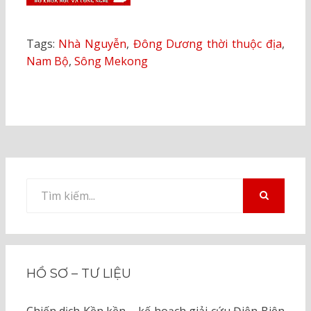
Tags:
Nhà Nguyễn
,
Đông Dương thời thuộc địa
,
Nam Bộ
,
Sông Mekong
Tìm
kiếm
TÌM
KIẾM
cho:
HỒ SƠ – TƯ LIỆU
Chiến dịch Kền kền – kế hoạch giải cứu Điện Biên