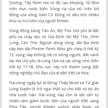
Dương, Tây Ninh nơi có độ cao khoảng 10-30m
trên mực nước biển. Vùng rìa của nó, trên bờ
đông của sông Vàm Cỏ Đông có dấu tích nhiều
khu cư trú sớm của người Khmer.
Vùng đồng bằng Tân An, Mỹ Tho chủ yếu là đất
phù sa chạy dọc từ Gia Định tới Mỹ Tho, Vĩnh
Long, Cần Thơ. Ngược dòng sông, dải địa hình
này kéo dài Phnom Penh. Như ghi chép ở thế kỷ
13, vùng này không hề có bóng người, đất canh
tác mà chủ yếu là rừng rậm và các sông nhỏ. Đến
thế kỷ 17-18, khu vực này trở thành vùng đất
nông nghiệp chủ đạo của di dân Việt và Hoa.
Hai vùng ngập lụt là Đồng Tháp Mười và Tứ giác
Long Xuyên là trở ngại thật sự cho bất cứ dự án
nhà nước nào. Hai vùng này còn là vật cản tự
nhiên làm giảm bước tiến của người Việt sang
Phía Tây, người Khmer xuống phía Nam, và