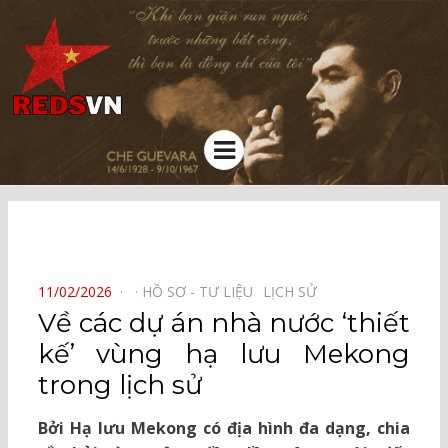
Kênh chia sẻ tri thức cộng đồng
Menu
⠀
POSTED
11/02/2026
HỒ SƠ - TƯ LIỆU⠀
LỊCH SỬ⠀
ON
Về các dự án nhà nước ‘thiết
kế’ vùng hạ lưu Mekong
trong lịch sử
Bởi Hạ lưu Mekong có địa hình đa dạng, chia