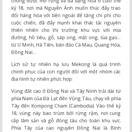
chóng được mở rộng và đa dạng hóa ở cuối thế
kỷ 18, nơi mà Nguyễn Ánh muốn thúc đẩy trao
đổi hàng hóa với bên ngoài để tăng chi phí cho
cuộc chiến, đã đẩy mạnh khai thác tài nguyên
thiên nhiên cho thị trường khu vực với mía
đường, hồ tiêu, gỗ, sáp ong, mật ong, lúa gạo…
từ U Minh, Hà Tiên, bán đảo Cà Mau, Quang Hóa,
Đồng Nai…
Lịch sử tự nhiên hạ lưu Mekong là quá trình
chinh phục của con người đối với một nhóm các
địa hình tự nhiên phức hợp:
Vùng đất cao ở Đồng Nai và Tây Ninh trải dài từ
phía Nam của Đà Lạt đến Vũng Tàu, chạy về phía
Tây đến Kompong Cham (Cambodia). Vào thế kỷ
18, vùng này bao trùm bởi rừng rậm, nơi cung
cấp lâm sản và gỗ đóng tàu cho toàn khu vực.
Phía Tây của cao nguyên Đồng Nai là Bình