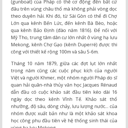
(gunboat) của Pháp có thể cơ động đến bất cứ
đâu trên vùng châu thổ mà không phải vòng dọc
theo duyên hải. Khi đó, từ Sài Gòn có thể đi Chợ
Lớn qua kênh Bến Lức, đến kênh Bà Bèo, hoặc
qua kênh Bảo Định (đào năm 1816). Để nối với
Mỹ Tho, trung tâm dân cư lớn nhất ở vùng hạ lưu
Mekong, kênh Chợ Gạo (kênh Duperré) được thi
công với thiết kế rộng 100m và sâu 5-6m.
Tháng 10 năm 1879, giữa các đợt lụt lớn nhất
trong năm cũng các cuộc phục kích của người
Việt và người Khmer, một nhóm người Pháp do sĩ
quan hải quân-nhà thủy văn học Jacques Rénaud
dẫn đầu có cuộc khảo sát đầu tiên kéo dài 16
ngày dọc theo kênh Vĩnh Tế. Khảo sát thổ
nhưỡng, độ sâu, dòng chảy, lưu lượng nước… của
nhóm được xuất bản như là một khảo sát khoa
học công phu đầu tiên về hệ thống sinh thái của
vùng hạ lưu Mekong.