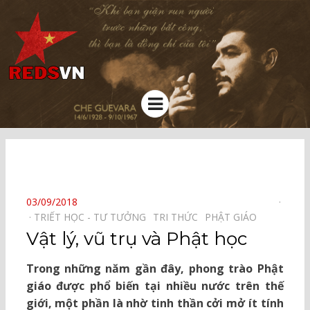
Kênh chia sẻ tri thức cộng đồng
Menu
⠀
POSTED
03/09/2018
ON
TRIẾT HỌC - TƯ TƯỞNG⠀
TRI THỨC⠀
PHẬT GIÁO⠀
Vật lý, vũ trụ và Phật học
Trong những năm gần đây, phong trào Phật
giáo được phổ biến tại nhiều nước trên thế
giới, một phần là nhờ tinh thần cởi mở ít tính