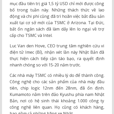
mục đầu tiên trị giá 1,5 tỷ USD chỉ mới được công
bố trong tuần này. Những thách thức về lao
động và chi phí cũng đã trì hoãn việc bắt đầu sản
xuất tại cơ sở mới của TSMC ở Arizona. Tại Đức,
bất ổn ngân sách đã làm dấy lên lo ngại về trợ
cấp cho TSMC và Intel.
Luc Van den Hove, CEO trung tâm nghiên cứu vi
điện tử Imec (Bỉ), nhận xét lần này Nhật Bản đã
thực hiện cách tiếp cận táo bạo, ra quyết định
nhanh chóng so với 15-20 năm trước.
Các nhà máy TSMC có nhiều lý do để thành công.
Công nghệ cho các sản phẩm của nhà máy đầu
tiên, chip logic 12nm đến 28nm, đã ổn định.
Kumamoto nằm trên đảo Kyushu phía nam Nhật
Bản, nơi có hệ sinh thái khoảng 1.000 công ty
công nghệ liên quan. Họ cũng có khách hàng,
bao gồm cả những hãng xe Nhật.