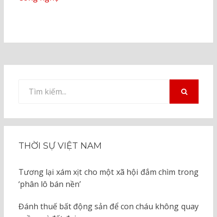
Tìm
kiếm
TÌM
KIẾM
cho:
THỜI SỰ VIỆT NAM
Tương lại xám xịt cho một xã hội đắm chìm trong
‘phân lô bán nền’
Đánh thuế bất động sản để con cháu không quay