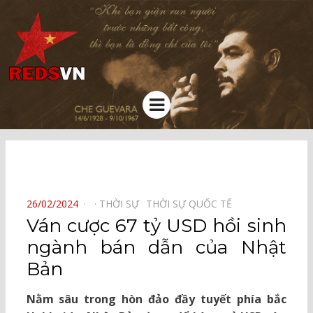
Kênh chia sẻ tri thức cộng đồng
Menu
⠀
POSTED
26/02/2024
THỜI SỰ⠀
THỜI SỰ QUỐC TẾ⠀
ON
Ván cược 67 tỷ USD hồi sinh
ngành bán dẫn của Nhật
Bản
Nằm sâu trong hòn đảo đầy tuyết phía bắc