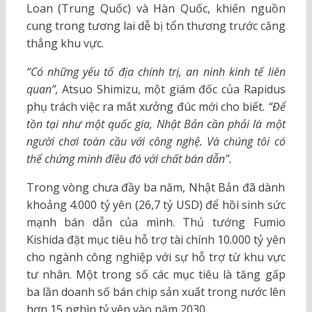
Loan (Trung Quốc) và Hàn Quốc, khiến nguồn
cung trong tương lai dễ bị tổn thương trước căng
thẳng khu vực.
“Có những yếu tố địa chính trị, an ninh kinh tế liên
quan”,
Atsuo Shimizu, một giám đốc của Rapidus
phụ trách việc ra mắt xưởng đúc mới cho biết.
“Để
tồn tại như một quốc gia, Nhật Bản cần phải là một
người chơi toàn cầu với công nghệ. Và chúng tôi có
thể chứng minh điều đó với chất bán dẫn”.
Trong vòng chưa đầy ba năm, Nhật Bản đã dành
khoảng 4.000 tỷ yên (26,7 tỷ USD) để hồi sinh sức
mạnh bán dẫn của mình. Thủ tướng Fumio
Kishida đặt mục tiêu hỗ trợ tài chính 10.000 tỷ yên
cho ngành công nghiệp với sự hỗ trợ từ khu vực
tư nhân. Một trong số các mục tiêu là tăng gấp
ba lần doanh số bán chip sản xuất trong nước lên
hơn 15 nghìn tỷ yên vào năm 2030.