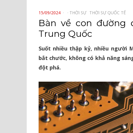
⠀
POSTED
15/09/2024
THỜI SỰ⠀
THỜI SỰ QUỐC TẾ⠀
ON
Bàn về con đường 
Trung Quốc
Suốt nhiều thập kỷ, nhiều người 
bắt chước, không có khả năng sáng
đột phá.