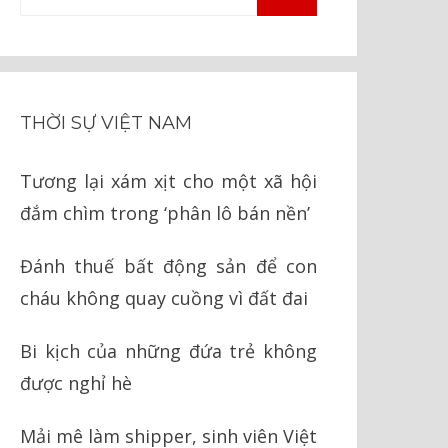
TÌM
kiếm
KIẾM
cho:
THỜI SỰ VIỆT NAM
Tương lại xám xịt cho một xã hội
đắm chìm trong ‘phân lô bán nền’
Đánh thuế bất động sản để con
cháu không quay cuồng vì đất đai
Bi kịch của những đứa trẻ không
được nghỉ hè
Mải mê làm shipper, sinh viên Việt