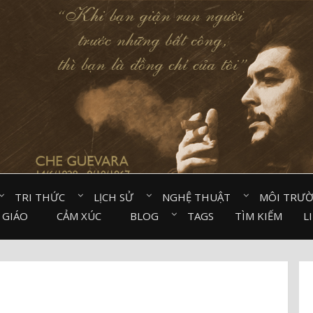
TRI THỨC⠀
LỊCH SỬ⠀
NGHỆ THUẬT⠀
MÔI TRƯ
 GIÁO⠀
CẢM XÚC⠀
BLOG⠀
TAGS
TÌM KIẾM
L