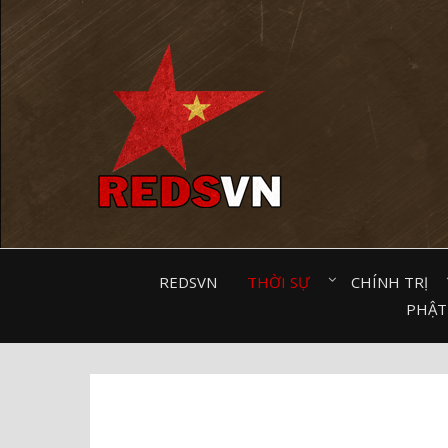
Kênh chia sẻ tri thức cộng đồng
REDSVN
THỜI SỰ⠀
CHÍNH TRỊ⠀
PHẬT