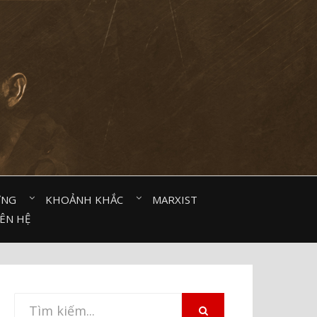
ỜNG⠀
KHOẢNH KHẮC⠀
MARXIST⠀
IÊN HỆ
Tìm