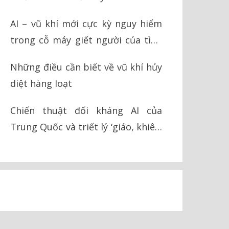
AI – vũ khí mới cực kỳ nguy hiểm
trong cỗ máy giết người của tình
báo Israel
Những điều cần biết về vũ khí hủy
diệt hàng loạt
Chiến thuật đối kháng AI của
Trung Quốc và triết lý ‘giáo, khiên’
trong chiến tranh hiện đại