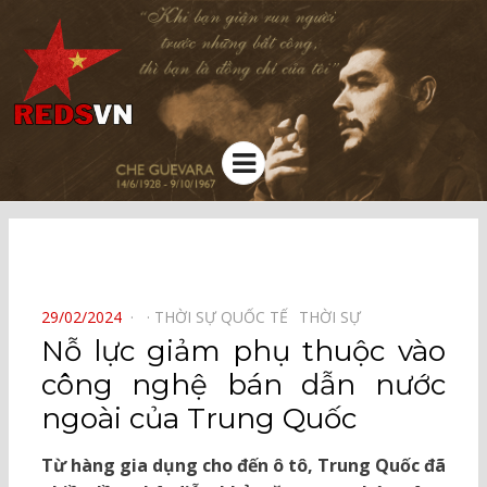
Kênh chia sẻ tri thức cộng đồng
Menu
⠀
POSTED
29/02/2024
THỜI SỰ QUỐC TẾ⠀
THỜI SỰ⠀
ON
Nỗ lực giảm phụ thuộc vào
công nghệ bán dẫn nước
ngoài của Trung Quốc
Từ hàng gia dụng cho đến ô tô, Trung Quốc đã