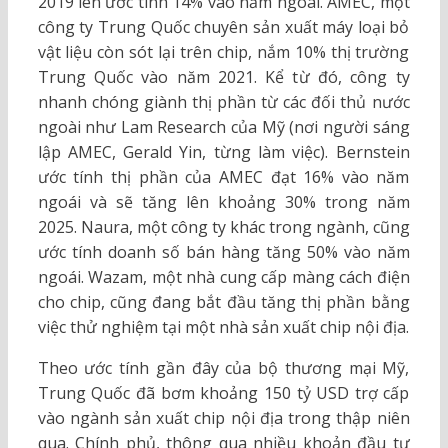
2019 lên ước tính 14% vào năm ngoái. AMEC, một
công ty Trung Quốc chuyên sản xuất máy loại bỏ
vật liệu còn sót lại trên chip, nắm 10% thị trường
Trung Quốc vào năm 2021. Kể từ đó, công ty
nhanh chóng giành thị phần từ các đối thủ nước
ngoài như Lam Research của Mỹ (nơi người sáng
lập AMEC, Gerald Yin, từng làm việc). Bernstein
ước tính thị phần của AMEC đạt 16% vào năm
ngoái và sẽ tăng lên khoảng 30% trong năm
2025. Naura, một công ty khác trong ngành, cũng
ước tính doanh số bán hàng tăng 50% vào năm
ngoái. Wazam, một nhà cung cấp màng cách điện
cho chip, cũng đang bắt đầu tăng thị phần bằng
việc thử nghiệm tại một nhà sản xuất chip nội địa.
Theo ước tính gần đây của bộ thương mại Mỹ,
Trung Quốc đã bơm khoảng 150 tỷ USD trợ cấp
vào ngành sản xuất chip nội địa trong thập niên
qua. Chính phủ, thông qua nhiều khoản đầu tư