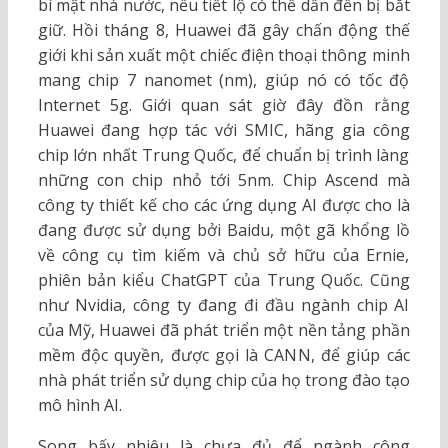
bí mật nhà nước, nếu tiết lộ có thể dẫn đến bị bắt
giữ. Hồi tháng 8, Huawei đã gây chấn động thế
giới khi sản xuất một chiếc điện thoại thông minh
mang chip 7 nanomet (nm), giúp nó có tốc độ
Internet 5g. Giới quan sát giờ đây đồn rằng
Huawei đang hợp tác với SMIC, hãng gia công
chip lớn nhất Trung Quốc, để chuẩn bị trình làng
những con chip nhỏ tới 5nm. Chip Ascend mà
công ty thiết kế cho các ứng dụng AI được cho là
đang được sử dụng bởi Baidu, một gã khổng lồ
về công cụ tìm kiếm và chủ sở hữu của Ernie,
phiên bản kiểu ChatGPT của Trung Quốc. Cũng
như Nvidia, công ty đang đi đầu ngành chip AI
của Mỹ, Huawei đã phát triển một nền tảng phần
mềm độc quyền, được gọi là CANN, để giúp các
nhà phát triển sử dụng chip của họ trong đào tạo
mô hình AI.
Song bấy nhiêu là chưa đủ để ngành công