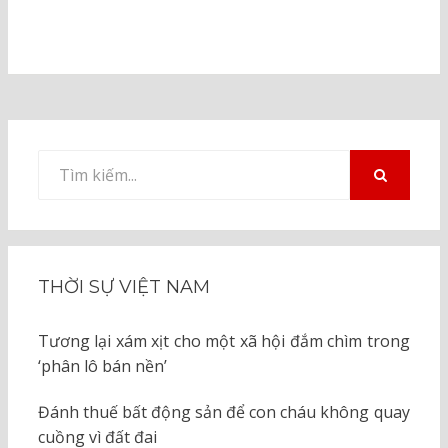
Tìm
kiếm
TÌM
KIẾM
cho:
THỜI SỰ VIỆT NAM
Tương lại xám xịt cho một xã hội đắm chìm trong
‘phân lô bán nền’
Đánh thuế bất động sản để con cháu không quay
cuồng vì đất đai