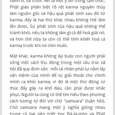
hành vi, và trước hết là một ý đồ trong tâm thức
.
Phật giáo phân biệt rõ rệt karma nguyên thủy
làm nguồn gốc và hậu quả phát sinh sau đó từ
karma, đấy là hai thứ khác nhau không thể lầm
lẫn được
.
Sự phát sinh của hậu quả không thể
tránh khỏi, nếu ta không làm gì cả để hoá giải nó,
và hơn thế nữa ta còn có thể tinh khiết hoá cả
karma trước khi nó chín muồi
.
Mặt khác, karma không ép buộc con người phải
sống một cách thụ động trong một cấu trúc xã
hội đã quy định sẳn : mỗi cá nhân phải tự nắm lấy
vận mệnh của mình để tự giải thoát cho chính
mình ra khỏi karma, vì đó là một thứ động cơ
thúc đẩy gây ra khổ đau, cần phải được khắc
phục
.
Người ta cũng có thể tìm hiểu theo phương
cách tương tợ đối với chữ “samsara” (luân hồi)
.
Chữ samsara mang một ý nghĩa giống nhau
trong cả hai nền triết học Bà-la-môn và Phật