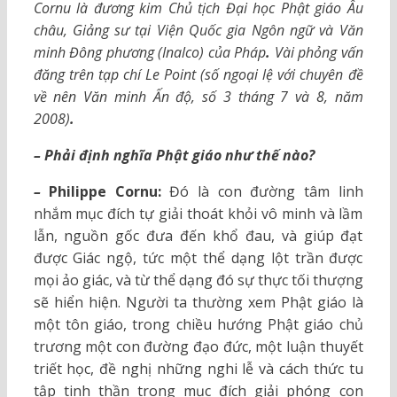
Cornu là đương kim Chủ tịch Đại học Phật giáo Âu
châu, Giảng sư tại Viện Quốc gia Ngôn ngữ và Văn
minh Đông phương (Inalco) của Pháp
.
Vài phỏng vấn
đăng trên tạp chí Le Point (số ngoại lệ với chuyên đề
về nên Văn minh Ấn độ, số 3 tháng 7 và 8, năm
2008)
.
– Phải định nghĩa Phật giáo như thế nào?
–
Philippe Cornu:
Đó là con đường tâm linh
nhắm mục đích tự giải thoát khỏi vô minh và lầm
lẫn, nguồn gốc đưa đến khổ đau, và giúp đạt
được Giác ngộ, tức một thể dạng lột trần được
mọi ảo giác, và từ thể dạng đó sự thực tối thượng
sẽ hiển hiện. Người ta thường xem Phật giáo là
một tôn giáo, trong chiều hướng Phật giáo chủ
trương một con đường đạo đức, một luận thuyết
triết học, đề nghị những nghi lễ và cách thức tu
tập tinh thần trong mục đích giải phóng con