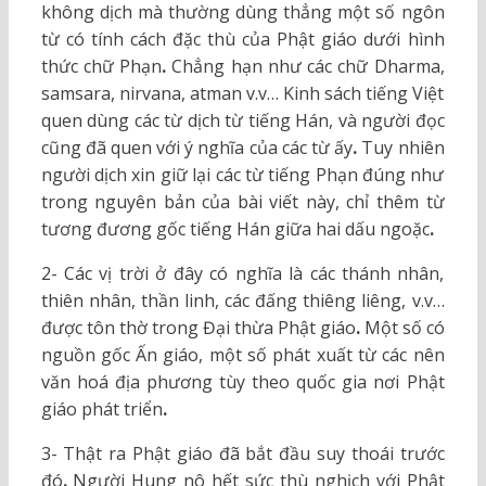
không dịch mà thường dùng thẳng một số ngôn
từ có tính cách đặc thù của Phật giáo dưới hình
thức chữ Phạn
.
Chẳng hạn như các chữ Dharma,
samsara, nirvana, atman v.v… Kinh sách tiếng Việt
quen dùng các từ dịch từ tiếng Hán, và người đọc
cũng đã quen với ý nghĩa của các từ ấy
.
Tuy nhiên
người dịch xin giữ lại các từ tiếng Phạn đúng như
trong nguyên bản của bài viết này, chỉ thêm từ
tương đương gốc tiếng Hán giữa hai dấu ngoặc
.
2- Các vị trời ở đây có nghĩa là các thánh nhân,
thiên nhân, thần linh, các đấng thiêng liêng, v.v…
được tôn thờ trong Đại thừa Phật giáo
.
Một số có
nguồn gốc Ấn giáo, một số phát xuất từ các nên
văn hoá địa phương tùy theo quốc gia nơi Phật
giáo phát triển
.
3- Thật ra Phật giáo đã bắt đầu suy thoái trước
đó
.
Người Hung nô hết sức thù nghịch với Phật