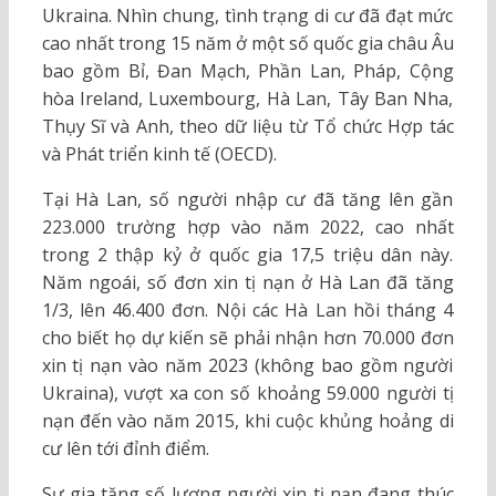
Ukraina. Nhìn chung, tình trạng di cư đã đạt mức
cao nhất trong 15 năm ở một số quốc gia châu Âu
bao gồm Bỉ, Đan Mạch, Phần Lan, Pháp, Cộng
hòa Ireland, Luxembourg, Hà Lan, Tây Ban Nha,
Thụy Sĩ và Anh, theo dữ liệu từ Tổ chức Hợp tác
và Phát triển kinh tế (OECD).
Tại Hà Lan, số người nhập cư đã tăng lên gần
223.000 trường hợp vào năm 2022, cao nhất
trong 2 thập kỷ ở quốc gia 17,5 triệu dân này.
Năm ngoái, số đơn xin tị nạn ở Hà Lan đã tăng
1/3, lên 46.400 đơn. Nội các Hà Lan hồi tháng 4
cho biết họ dự kiến sẽ phải nhận hơn 70.000 đơn
xin tị nạn vào năm 2023 (không bao gồm người
Ukraina), vượt xa con số khoảng 59.000 người tị
nạn đến vào năm 2015, khi cuộc khủng hoảng di
cư lên tới đỉnh điểm.
Sự gia tăng số lượng người xin tị nạn đang thúc