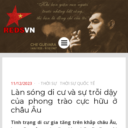
Kênh chia sẻ tri thức cộng đồng
Menu
⠀
POSTED
11/12/2023
THỜI SỰ⠀
THỜI SỰ QUỐC TẾ⠀
ON
Làn sóng di cư và sự trỗi dậy
của phong trào cực hữu ở
châu Âu
Tình trạng di cư gia tăng trên khắp châu Âu,