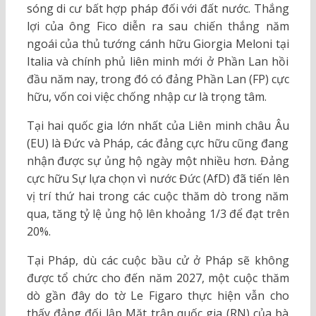
sóng di cư bất hợp pháp đối với đất nước. Thắng
lợi của ông Fico diễn ra sau chiến thắng năm
ngoái của thủ tướng cánh hữu Giorgia Meloni tại
Italia và chính phủ liên minh mới ở Phần Lan hồi
đầu năm nay, trong đó có đảng Phần Lan (FP) cực
hữu, vốn coi việc chống nhập cư là trọng tâm.
Tại hai quốc gia lớn nhất của Liên minh châu Âu
(EU) là Đức và Pháp, các đảng cực hữu cũng đang
nhận được sự ủng hộ ngày một nhiều hơn. Đảng
cực hữu Sự lựa chọn vì nước Đức (AfD) đã tiến lên
vị trí thứ hai trong các cuộc thăm dò trong năm
qua, tăng tỷ lệ ủng hộ lên khoảng 1/3 để đạt trên
20%.
Tại Pháp, dù các cuộc bầu cử ở Pháp sẽ không
được tổ chức cho đến năm 2027, một cuộc thăm
dò gần đây do tờ Le Figaro thực hiện vẫn cho
thấy đảng đối lập Mặt trận quốc gia (RN) của bà