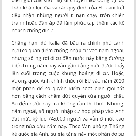
biên giới của khối, sự di chuyển lao động tự do
trên khắp lục địa và các quy định của EU cam kết
tiếp nhận những người tị nạn chạy trốn chiến
tranh hoặc đàn áp đã làm phức tạp thêm các kế
hoạch chống di cư.
Chẳng hạn, dù Italia đã bầu ra chính phủ cánh
hữu có quan điểm chống nhập cư vào năm ngoái,
nhưng số người di cư đến nước này bằng đường
biển trong năm nay vẫn gần bằng mức được thấy
lần cuối trong cuộc khủng hoảng di cư. Hoặc,
Vương quốc Anh chính thức rời EU vào năm 2020
một phần để có quyền kiểm soát biên giới tốt
hơn bằng cách chấm dứt quyền của người châu
Âu đến nước này mà không cần thị thực. Nhưng,
năm ngoái, số người nhập cư hợp pháp vào Anh
đạt mức kỷ lục 745.000 người và vẫn ở mức cao
trong nửa đầu năm nay. Theo Văn phòng Thống
kê quốc gia Anh, sự gia tăng này một phần do sự