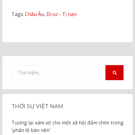
Tags:
Châu Âu
,
Di cư - Tị nạn
Tìm
kiếm
TÌM
KIẾM
cho:
THỜI SỰ VIỆT NAM
Tương lại xám xịt cho một xã hội đắm chìm trong
‘phân lô bán nền’