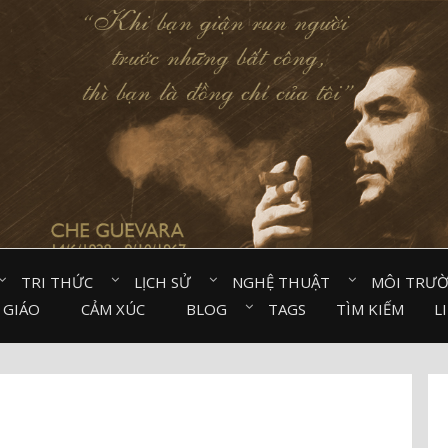
TRI THỨC⠀
LỊCH SỬ⠀
NGHỆ THUẬT⠀
MÔI TRƯ
 GIÁO⠀
CẢM XÚC⠀
BLOG⠀
TAGS
TÌM KIẾM
L