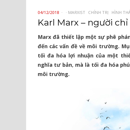
⠀
POSTED
04/12/2018
MARXIST⠀
CHÍNH TRỊ⠀
HÌNH THÁ
ON
Karl Marx – người chỉ
Marx đã thiết lập một sự phê phá
đến các vấn đề về môi trường. Mục
tối đa hóa lợi nhuận của một th
nghĩa tư bản, mà là tối đa hóa phú
môi trường.