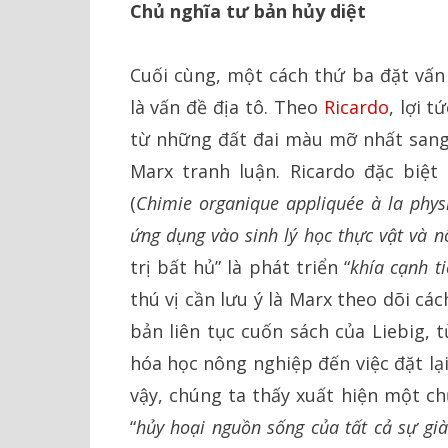
Chủ nghĩa tư bản hủy diệt
Cuối cùng, một cách thứ ba đặt vấn
là vấn đề địa tô. Theo
Ricardo
, lợi t
từ những đất đai màu mỡ nhất san
Marx tranh luận. Ricardo đặc biệt
(
Chimie organique appliquée à la physio
ứng dụng vào sinh lý học thực vật và n
trị bất hủ” là phát triển “
khía cạnh t
thú vị cần lưu ý là Marx theo dõi cá
bản liên tục cuốn sách của Liebig, 
hóa học nông nghiệp đến việc đặt lại
vậy, chúng ta thấy xuất hiện một ch
“
hủy hoại nguồn sống của tất cả sự già