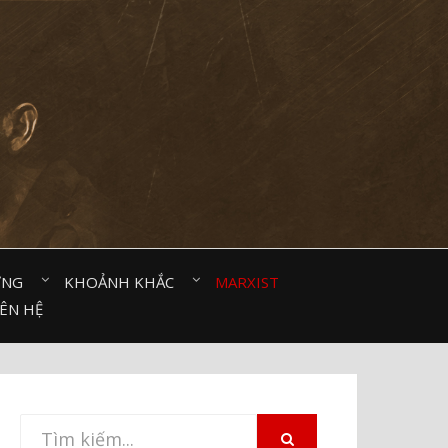
ỜNG⠀
KHOẢNH KHẮC⠀
MARXIST⠀
IÊN HỆ
Tìm