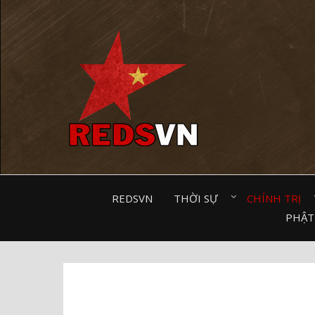
Kênh chia sẻ tri thức cộng đồng
REDSVN
THỜI SỰ⠀
CHÍNH TRỊ⠀
PHẬT