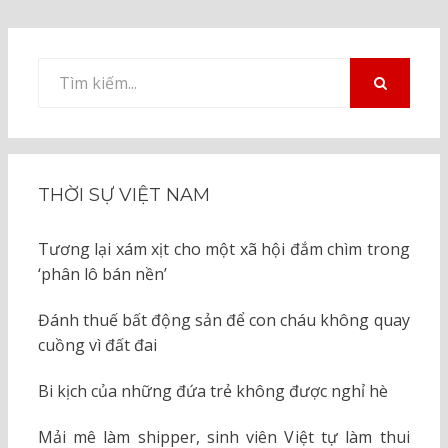
Tìm
kiếm
TÌM
KIẾM
cho:
THỜI SỰ VIỆT NAM
Tương lại xám xịt cho một xã hội đắm chìm trong
‘phân lô bán nền’
Đánh thuế bất động sản để con cháu không quay
cuồng vì đất đai
Bi kịch của những đứa trẻ không được nghỉ hè
Mải mê làm shipper, sinh viên Việt tự làm thui