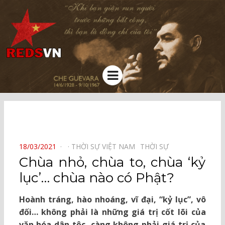
Kênh chia sẻ tri thức cộng đồng
Menu
⠀
POSTED
18/03/2021
THỜI SỰ VIỆT NAM⠀
THỜI SỰ⠀
ON
Chùa nhỏ, chùa to, chùa ‘kỷ
lục’… chùa nào có Phật?
Hoành tráng, hào nhoáng, vĩ đại, “kỷ lục”, vô
đối… không phải là những giá trị cốt lõi của
văn hóa dân tộc, càng không phải giá trị của