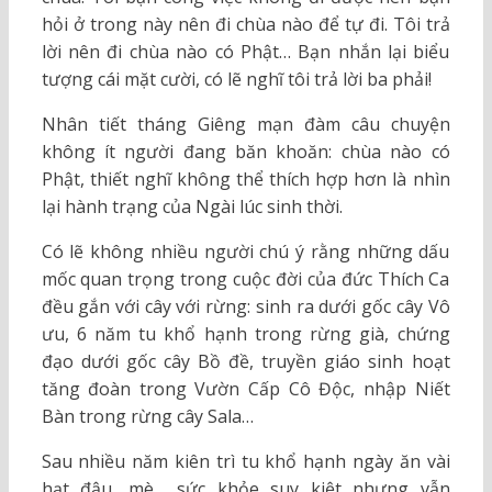
hỏi ở trong này nên đi chùa nào để tự đi. Tôi trả
lời nên đi chùa nào có Phật… Bạn nhắn lại biểu
tượng cái mặt cười, có lẽ nghĩ tôi trả lời ba phải!
Nhân tiết tháng Giêng mạn đàm câu chuyện
không ít người đang băn khoăn: chùa nào có
Phật, thiết nghĩ không thể thích hợp hơn là nhìn
lại hành trạng của Ngài lúc sinh thời.
Có lẽ không nhiều người chú ý rằng những dấu
mốc quan trọng trong cuộc đời của đức Thích Ca
đều gắn với cây với rừng: sinh ra dưới gốc cây Vô
ưu, 6 năm tu khổ hạnh trong rừng già, chứng
đạo dưới gốc cây Bồ đề, truyền giáo sinh hoạt
tăng đoàn trong Vườn Cấp Cô Độc, nhập Niết
Bàn trong rừng cây Sala…
Sau nhiều năm kiên trì tu khổ hạnh ngày ăn vài
hạt đậu, mè… sức khỏe suy kiệt nhưng vẫn