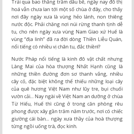
Trải qua bao thăng trầm dâu bể, ngày nay đô thị
hoá vẫn chưa lan tới một số chùa ở đây, cho thấy
nơi đây ngày xưa là vùng hẻo lánh, non thiêng
nước độc. Phải chăng nơi núi rừng thanh tịnh dễ
tu, cho nên ngày xưa vùng Nam Giao xứ Huế là
vùng “địa linh” đã ra đời dòng Thiền Liễu Quán,
nổi tiếng có nhiều vị chân tu, đắc thiền!?
Nước Pháp nổi tiếng là kinh đô vật chất nhưng
Làng Mai của hòa thượng Nhất Hạnh cũng là
những thiền đường đơn sơ thanh vắng, nhiều
cây cỏ, đặc biệt không thể thiếu những loại cây
của quê hương Việt Nam như lũy tre, bụi chuối
vườn cải… Nay ngài về Việt Nam an dưỡng ở chùa
Từ Hiếu, Huế thì cũng ở trong căn phòng rêu
phong được xây gần trăm năm trước, nơi có chiếc
giường cái bàn… ngày xưa thầy của hoà thượng
từng ngồi uống trà, đọc kinh.