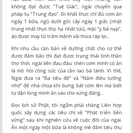
không đạt được “Tuệ Giác”, ngài chuyển qua
pháp tu “Trung đạo”. Đi khất thực chỉ đủ cơm ăn
ngày 1 bữa, ngủ dưới gốc cây ngày 1 giấc (nhật
trung nhất thực thọ hạ nhất túc), mặc “y bá nạp”,
áo được may từ trăm mảnh vải thừa ráp lại…
Khi nhu cầu căn bản về dưỡng chất cho cơ thể
được đảm bảo thì đạt được trạng thái tinh thần
thơ thới, ngài liền đau đáu: chén cơm mình có ăn
là mồ hôi công sức của cần lao bá tánh. Vì thế,
Ngài đưa ra “Ba tiêu đề” và “Năm điều tưởng
nhớ” để nhà chùa khi bưng bát cơm lên mà biết
tự dặn lòng mình ăn sao cho xứng đáng…
Đọc lịch sử Phật, tôi ngẫm phải chăng Liên hợp
quốc xây dựng các tiêu chí về “Phát triển bền
vững” sau khi nghiên cứu về cuộc đời của ngài.
Ăn một ngày một bữa là không mê đắm tiêu thụ