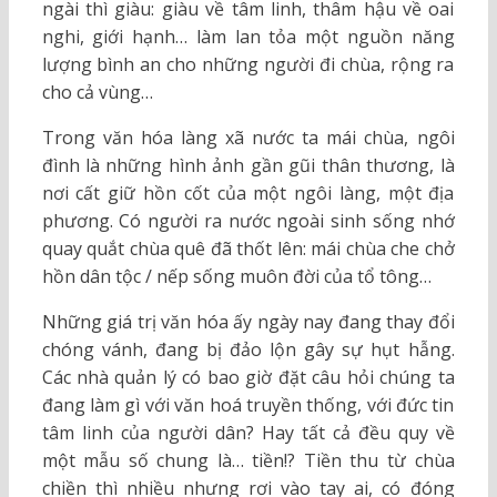
ngài thì giàu: giàu về tâm linh, thâm hậu về oai
nghi, giới hạnh… làm lan tỏa một nguồn năng
lượng bình an cho những người đi chùa, rộng ra
cho cả vùng…
Trong văn hóa làng xã nước ta mái chùa, ngôi
đình là những hình ảnh gần gũi thân thương, là
nơi cất giữ hồn cốt của một ngôi làng, một địa
phương. Có người ra nước ngoài sinh sống nhớ
quay quắt chùa quê đã thốt lên: mái chùa che chở
hồn dân tộc / nếp sống muôn đời của tổ tông…
Những giá trị văn hóa ấy ngày nay đang thay đổi
chóng vánh, đang bị đảo lộn gây sự hụt hẫng.
Các nhà quản lý có bao giờ đặt câu hỏi chúng ta
đang làm gì với văn hoá truyền thống, với đức tin
tâm linh của người dân? Hay tất cả đều quy về
một mẫu số chung là… tiền!? Tiền thu từ chùa
chiền thì nhiều nhưng rơi vào tay ai, có đóng