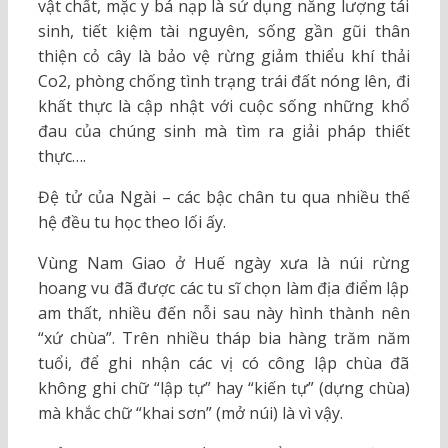
vật chất, mặc y bá nạp là sử dụng năng lượng tái
sinh, tiết kiệm tài nguyên, sống gần gũi thân
thiện cỏ cây là bảo vệ rừng giảm thiểu khí thải
Co2, phòng chống tình trạng trái đất nóng lên, đi
khất thực là cập nhật với cuộc sống những khổ
đau của chúng sinh mà tìm ra giải pháp thiết
thực….
Đệ tử của Ngài – các bậc chân tu qua nhiều thế
hệ đều tu học theo lối ấy.
Vùng Nam Giao ở Huế ngày xưa là núi rừng
hoang vu đã được các tu sĩ chọn làm địa điểm lập
am thất, nhiều đến nỗi sau này hình thành nên
“xứ chùa”. Trên nhiều tháp bia hàng trăm năm
tuổi, để ghi nhận các vị có công lập chùa đã
không ghi chữ “lập tự” hay “kiến tự” (dựng chùa)
mà khắc chữ “khai sơn” (mở núi) là vì vậy.