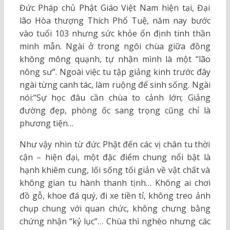
Đức Pháp chủ Phật Giáo Việt Nam hiện tại, Đại
lão Hòa thượng Thích Phổ Tuệ, năm nay bước
vào tuổi 103 nhưng sức khỏe ổn định tinh thần
minh mẫn. Ngài ở trong ngôi chùa giữa đồng
không mông quạnh, tự nhận mình là một “lão
nông sư”. Ngoài việc tu tập giảng kinh trước đây
ngài từng canh tác, làm ruộng để sinh sống. Ngài
nói:“Sự học đâu cần chùa to cảnh lớn; Giảng
đường đẹp, phòng ốc sang trọng cũng chỉ là
phương tiện…
Như vậy nhìn từ đức Phật đến các vị chân tu thời
cận – hiện đại, một đặc điểm chung nổi bật là
hạnh khiêm cung, lối sống tối giản về vật chất và
không gian tu hành thanh tịnh… Không ai chơi
đồ gỗ, khoe đá quý, đi xe tiền tỉ, không treo ảnh
chụp chung với quan chức, không chưng bằng
chứng nhận “kỷ lục”… Chùa thì nghèo nhưng các