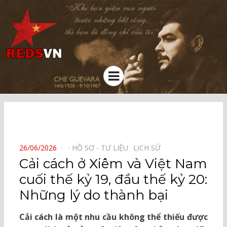
Kênh chia sẻ tri thức cộng đồng
Menu
⠀
POSTED
26/06/2026
HỒ SƠ - TƯ LIỆU⠀
LỊCH SỬ⠀
ON
Cải cách ở Xiêm và Việt Nam
cuối thế kỷ 19, đầu thế kỷ 20:
Những lý do thành bại
Cải cách là một nhu cầu không thể thiếu được