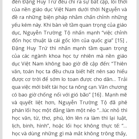
đến Đặng Huy Trứ đều chỉ ra sự bất cập, lỗi thời
của nền giáo dục Việt Nam dưới thời Nguyễn và
đề ra những biện pháp nhằm chấn chỉnh những
yếu kém này. Khi bàn về tầm quan trọng của giáo
dục, Nguyễn Trường Tộ nhấn mạnh “việc chỉnh
đốn học thuật là cái gốc lớn của quốc gia” [15] ,
Đặng Huy Trứ thì nhấn mạnh tầm quan trọng
của các ngành khoa học tự nhiên mà nền giáo
dục Việt Nam không bao giờ đề cập đến: “Thiên
văn, toán học ta đều chưa biết hết nên sao hiểu
được cơ trời để sớm lo toan được cho dân… Trải
qua việc mới biết tài học ta nông cạn. Văn chương
có bao giờ chống nổi với gió bão” [16] . Mạnh mẽ
và quyết liệt hơn, Nguyễn Trường Tộ đã phê
phán lối học một đằng làm một nẻo “…lúc nhỏ thì
học văn, từ, thơ, phú, lớn lên ra làm thì lại luật,
lịch, binh, hình”, hoặc lối học không thực tế: “…
học và dùng những gì mà mắt không trông thấy,