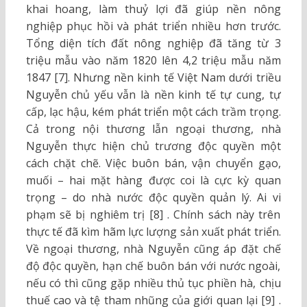
khai hoang, làm thuỷ lợi đã giúp nền nông
nghiệp phục hồi và phát triển nhiều hơn trước.
Tổng diện tích đất nông nghiệp đã tăng từ 3
triệu mẫu vào năm 1820 lên 4,2 triệu mẫu năm
1847 [7]. Nhưng nền kinh tế Việt Nam dưới triều
Nguyễn chủ yếu vẫn là nền kinh tế tự cung, tự
cấp, lạc hậu, kém phát triển một cách trầm trọng.
Cả trong nội thương lẫn ngoại thương, nhà
Nguyễn thực hiện chủ trương độc quyền một
cách chặt chẽ. Việc buôn bán, vận chuyển gạo,
muối – hai mặt hàng được coi là cực kỳ quan
trọng – do nhà nước độc quyền quản lý. Ai vi
phạm sẽ bị nghiêm trị [8] . Chính sách này trên
thực tế đã kìm hãm lực lượng sản xuất phát triển.
Về ngoại thương, nhà Nguyễn cũng áp đặt chế
độ độc quyền, hạn chế buôn bán với nước ngoài,
nếu có thì cũng gặp nhiều thủ tục phiền hà, chịu
thuế cao và tệ tham nhũng của giới quan lại [9] .