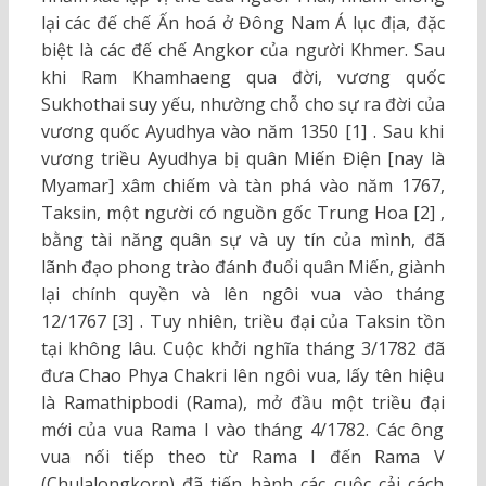
lại các đế chế Ấn hoá ở Đông Nam Á lục địa, đặc
biệt là các đế chế Angkor của người Khmer. Sau
khi Ram Khamhaeng qua đời, vương quốc
Sukhothai suy yếu, nhường chỗ cho sự ra đời của
vương quốc Ayudhya vào năm 1350 [1] . Sau khi
vương triều Ayudhya bị quân Miến Điện [nay là
Myamar] xâm chiếm và tàn phá vào năm 1767,
Taksin, một người có nguồn gốc Trung Hoa [2] ,
bằng tài năng quân sự và uy tín của mình, đã
lãnh đạo phong trào đánh đuổi quân Miến, giành
lại chính quyền và lên ngôi vua vào tháng
12/1767 [3] . Tuy nhiên, triều đại của Taksin tồn
tại không lâu. Cuộc khởi nghĩa tháng 3/1782 đã
đưa Chao Phya Chakri lên ngôi vua, lấy tên hiệu
là Ramathipbodi (Rama), mở đầu một triều đại
mới của vua Rama I vào tháng 4/1782. Các ông
vua nối tiếp theo từ Rama I đến Rama V
(Chulalongkorn) đã tiến hành các cuộc cải cách