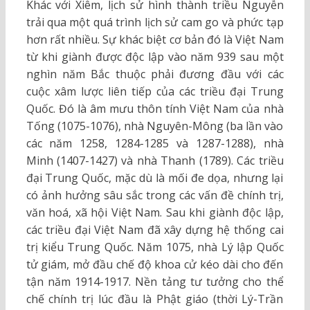
Khác với Xiêm, lịch sử hình thành triều Nguyễn
trải qua một quá trình lịch sử cam go và phức tạp
hơn rất nhiều. Sự khác biệt cơ bản đó là Việt Nam
từ khi giành được độc lập vào năm 939 sau một
nghìn năm Bắc thuộc phải đương đầu với các
cuộc xâm lược liên tiếp của các triều đại Trung
Quốc. Đó là âm mưu thôn tính Việt Nam của nhà
Tống (1075-1076), nhà Nguyên-Mông (ba lần vào
các năm 1258, 1284-1285 và 1287-1288), nhà
Minh (1407-1427) và nhà Thanh (1789). Các triều
đại Trung Quốc, mặc dù là mối đe dọa, nhưng lại
có ảnh hưởng sâu sắc trong các vấn đề chính trị,
văn hoá, xã hội Việt Nam. Sau khi giành độc lập,
các triều đại Việt Nam đã xây dựng hệ thống cai
trị kiểu Trung Quốc. Năm 1075, nhà Lý lập Quốc
tử giám, mở đầu chế độ khoa cử kéo dài cho đến
tận năm 1914-1917. Nền tảng tư tưởng cho thể
chế chính trị lúc đầu là Phật giáo (thời Lý-Trần