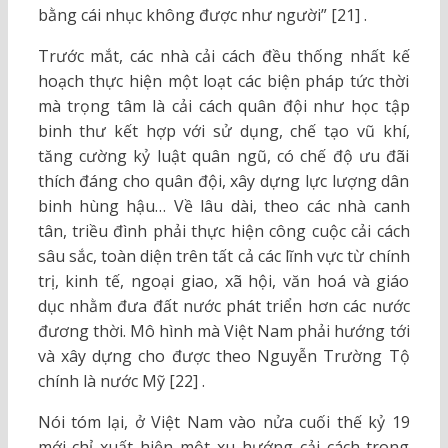
bằng cái nhục không được như người” [21] .
Trước mắt, các nhà cải cách đều thống nhất kế
hoạch thực hiện một loạt các biện pháp tức thời
mà trọng tâm là cải cách quân đội như học tập
binh thư kết hợp với sử dụng, chế tạo vũ khí,
tăng cường kỷ luật quân ngũ, có chế độ ưu đãi
thích đáng cho quân đội, xây dựng lực lượng dân
binh hùng hậu… Về lâu dài, theo các nhà canh
tân, triều đình phải thực hiện công cuộc cải cách
sâu sắc, toàn diện trên tất cả các lĩnh vực từ chính
trị, kinh tế, ngoại giao, xã hội, văn hoá và giáo
dục nhằm đưa đất nước phát triển hơn các nước
đương thời. Mô hình mà Việt Nam phải hướng tới
và xây dựng cho được theo Nguyễn Trường Tộ
chính là nước Mỹ [22] .
Nói tóm lại, ở Việt Nam vào nửa cuối thế kỷ 19
mới chỉ xuất hiện một xu hướng cải cách trong