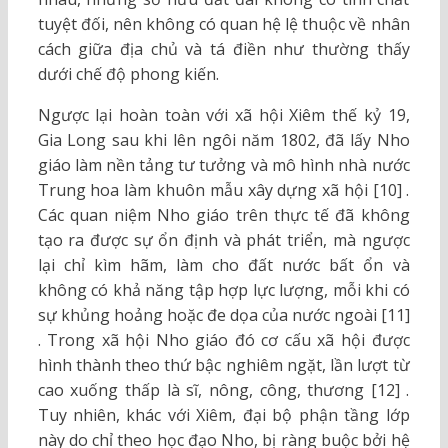
tuyệt đối, nên không có quan hệ lệ thuộc về nhân
cách giữa địa chủ và tá điền như thường thấy
dưới chế độ phong kiến.
Ngược lại hoàn toàn với xã hội Xiêm thế kỷ 19,
Gia Long sau khi lên ngôi năm 1802, đã lấy Nho
giáo làm nền tảng tư tưởng và mô hình nhà nước
Trung hoa làm khuôn mẫu xây dựng xã hội [10] .
Các quan niệm Nho giáo trên thực tế đã không
tạo ra được sự ổn định và phát triển, mà ngược
lại chỉ kìm hãm, làm cho đất nước bất ổn và
không có khả năng tập hợp lực lượng, mỗi khi có
sự khủng hoảng hoặc đe dọa của nước ngoài [11]
. Trong xã hội Nho giáo đó cơ cấu xã hội được
hình thành theo thứ bậc nghiêm ngặt, lần lượt từ
cao xuống thấp là sĩ, nông, công, thương [12] .
Tuy nhiên, khác với Xiêm, đại bộ phận tầng lớp
này do chỉ theo học đạo Nho, bị ràng buộc bởi hệ