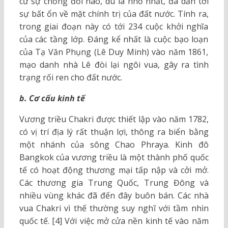
cứ sự chống đối nào, dù là nhỏ nhất, đã dẫn tới
sự bất ổn về mặt chính trị của đất nước. Tính ra,
trong giai đoạn này có tới 234 cuộc khởi nghĩa
của các tầng lớp. Đáng kể nhất là cuộc bạo loạn
của Tạ Văn Phụng (Lê Duy Minh) vào năm 1861,
mạo danh nhà Lê đòi lại ngôi vua, gây ra tình
trạng rối ren cho đất nước.
b. Cơ cấu kinh tế
Vương triều Chakri được thiết lập vào năm 1782,
có vị trí địa lý rất thuận lợi, thông ra biển bằng
một nhánh của sông Chao Phraya. Kinh đô
Bangkok của vương triều là một thành phố quốc
tế có hoạt động thương mại tấp nập và cởi mở.
Các thương gia Trung Quốc, Trung Đông và
nhiều vùng khác đã đến đây buôn bán. Các nhà
vua Chakri vì thế thường suy nghĩ với tầm nhìn
quốc tế. [4] Với việc mở cửa nền kinh tế vào năm