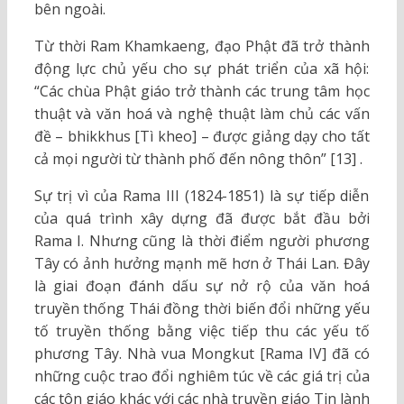
bên ngoài.
Từ thời Ram Khamkaeng, đạo Phật đã trở thành
động lực chủ yếu cho sự phát triển của xã hội:
“Các chùa Phật giáo trở thành các trung tâm học
thuật và văn hoá và nghệ thuật làm chủ các vấn
đề – bhikkhus [Tì kheo] – được giảng dạy cho tất
cả mọi người từ thành phố đến nông thôn” [13] .
Sự trị vì của Rama III (1824-1851) là sự tiếp diễn
của quá trình xây dựng đã được bắt đầu bởi
Rama I. Nhưng cũng là thời điểm người phương
Tây có ảnh hưởng mạnh mẽ hơn ở Thái Lan. Đây
là giai đoạn đánh dấu sự nở rộ của văn hoá
truyền thống Thái đồng thời biến đổi những yếu
tố truyền thống bằng việc tiếp thu các yếu tố
phương Tây. Nhà vua Mongkut [Rama IV] đã có
những cuộc trao đổi nghiêm túc về các giá trị của
các tôn giáo khác với các nhà truyền giáo Tin lành