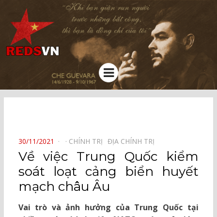
Kênh chia sẻ tri thức cộng đồng
Menu
⠀
POSTED
30/11/2021
CHÍNH TRỊ⠀
ĐỊA CHÍNH TRỊ⠀
ON
Về việc Trung Quốc kiểm
soát loạt cảng biển huyết
mạch châu Âu
Vai trò và ảnh hưởng của Trung Quốc tại