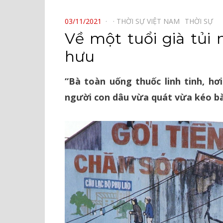
⠀
POSTED
03/11/2021
THỜI SỰ VIỆT NAM⠀
THỜI SỰ⠀
ON
Về một tuổi già tủi
hưu
“Bà toàn uống thuốc linh tinh, hơ
người con dâu vừa quát vừa kéo b