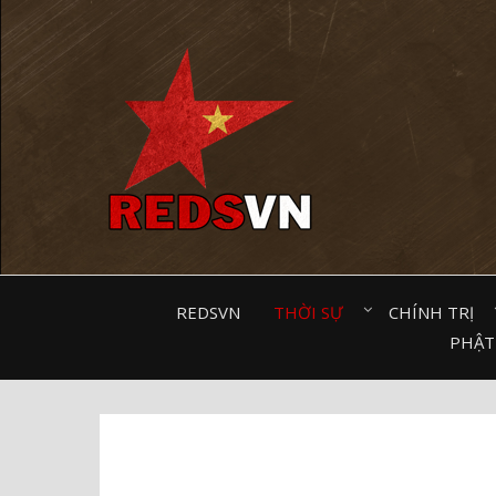
Kênh chia sẻ tri thức cộng đồng
REDSVN
THỜI SỰ⠀
CHÍNH TRỊ⠀
PHẬT