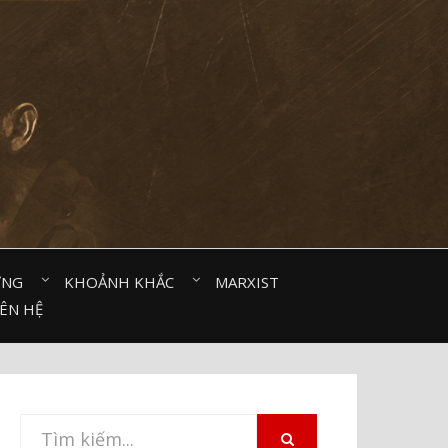
ỜNG⠀
KHOẢNH KHẮC⠀
MARXIST⠀
IÊN HỆ
Tìm