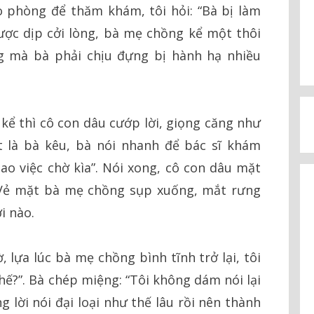
 phòng để thăm khám, tôi hỏi: “Bà bị làm
ợc dịp cởi lòng, bà mẹ chồng kể một thôi
g mà bà phải chịu đựng bị hành hạ nhiều
kể thì cô con dâu cướp lời, giọng căng như
t là bà kêu, bà nói nhanh để bác sĩ khám
bao việc chờ kìa”. Nói xong, cô con dâu mặt
 Vẻ mặt bà mẹ chồng sụp xuống, mắt rưng
i nào.
 lựa lúc bà mẹ chồng bình tĩnh trở lại, tôi
thế?”. Bà chép miệng: “Tôi không dám nói lại
 lời nói đại loại như thế lâu rồi nên thành