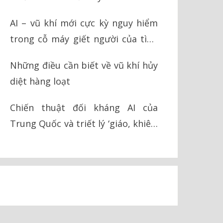
AI – vũ khí mới cực kỳ nguy hiểm
trong cỗ máy giết người của tình
báo Israel
Những điều cần biết về vũ khí hủy
diệt hàng loạt
Chiến thuật đối kháng AI của
Trung Quốc và triết lý ‘giáo, khiên’
trong chiến tranh hiện đại