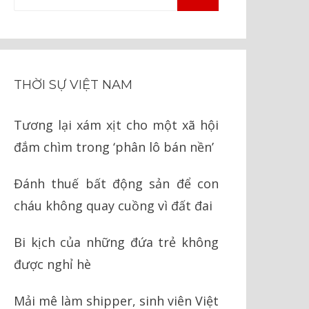
TÌM
kiếm
KIẾM
cho:
THỜI SỰ VIỆT NAM
Tương lại xám xịt cho một xã hội
đắm chìm trong ‘phân lô bán nền’
Đánh thuế bất động sản để con
cháu không quay cuồng vì đất đai
Bi kịch của những đứa trẻ không
được nghỉ hè
Mải mê làm shipper, sinh viên Việt