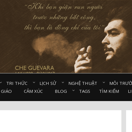
TRI THỨC⠀
LỊCH SỬ⠀
NGHỆ THUẬT⠀
MÔI TRƯ
 GIÁO⠀
CẢM XÚC⠀
BLOG⠀
TAGS
TÌM KIẾM
L