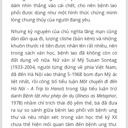
dám nhìn thẳng vào cái chết, cho nên bệnh lao
phổi được dùng như một hình thức chứng minh
lòng chung thủy của người đang yêu.
Nhưng kỷ nguyên của chủ nghĩa lãng mạn cũng
dần dần qua đi, lượng clishe (bản kẽm) và những
khuôn thước rẻ tiền được nhân lên rất nhiều, nên
trong sách văn học, bệnh lao đã không còn có
đất dụng võ nữa. Nữ văn sĩ Mỹ Susan Sontag
(1933-2004, người từng đứng về phía Việt Nam,
đã đến Hà Nội vào tháng 5-1968 bom đạn Mỹ ác
liệt nhất, rồi công bố tiểu luận
Một chuyến đi đến
Hà Nội – A Trip to Hanoi
) trong tập tiểu luận trứ
danh
Bệnh tật như phép ẩn dụ
(
Illness as Metaphor
,
1978) nhằm chỉ trích thái độ yếm thế, bà đã đưa
ra sự so sánh giữa bệnh lao phổi với bệnh ung
thư và nêu nhận xét: trong văn học thế kỷ XX
chưa thể hiện mối quan tâm đến bệnh ung thư.