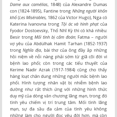
Dame aux camélias
, 1848) của Alexandre Dumas
con (1824-1895), Fantine trong
Những người khốn
khổ
(
Les Misérables,
1862 của Victor Hugo), Nga có
Katerina Ivanovna trong
Tội ác và hình phạt
của
Fyodor Dostoevsky, Thổ Nhĩ Kỳ thì có khá nhiều:
Besir trong
Mối tình bị cấm đoán
; Fatma – người
vợ yêu của Abdülhak Hamit Tarhan (1852-1937)
trong
Nghĩa địa
, bài thơ của ông đầy ắp những
hồi niệm về nỗi nàng phải sớm từ giã cõi đời vì
bệnh lao phổi; còn trong các tiểu thuyết của
Kerime Nadir Azrak (1917-1984) cũng cho thấy
hàng loạt chân dung những người mắc bệnh lao
phổi. Hình tượng nhân vật bị nhiễm bệnh lao
dường như rất thích ứng với những hình thức
duy mỹ của dòng văn chương lãng mạn, trong đó
tình yêu chiếm vị trí trung tâm. Mối tình lãng
mạn, sự đa sầu đa cảm của tình yêu không
những làm cho người đọc yêu đời hơn, mà còn