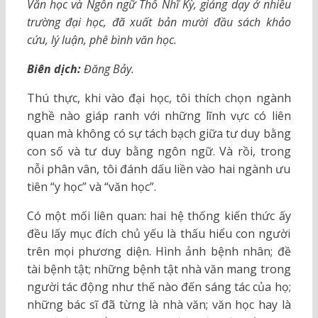
Văn học và Ngôn ngữ Thổ Nhĩ Kỳ, giảng dạy ở nhiều
trường đại học, đã xuất bản mười đầu sách khảo
cứu, lý luận, phê bình văn học.
Biên dịch:
Đăng Bảy.
Thú thực, khi vào đại học, tôi thích chọn ngành
nghề nào giáp ranh với những lĩnh vực có liên
quan mà không có sự tách bạch giữa tư duy bằng
con số và tư duy bằng ngôn ngữ. Và rồi, trong
nỗi phân vân, tôi đánh dấu liền vào hai ngành ưu
tiên “y học” và “văn học”.
Có một mối liên quan: hai hệ thống kiến thức ấy
đều lấy mục đích chủ yếu là thấu hiểu con người
trên mọi phương diện. Hình ảnh bệnh nhân; đề
tài bệnh tật; những bệnh tật nhà văn mang trong
người tác động như thế nào đến sáng tác của họ;
những bác sĩ đã từng là nhà văn; văn học hay là