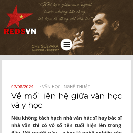
Kênh chia sẻ tri thức cộng đồng
Menu
⠀
POSTED
07/08/2024
VĂN HỌC⠀
NGHỆ THUẬT⠀
ON
Về mối liên hệ giữa văn học
và y học
Nếu không tách bạch nhà văn bác sĩ hay bác sĩ
nhà văn thì có vô số tên tuổi hiện lên trong
đầu. Với người này – y học là nghề nghiệp còn