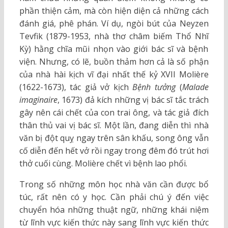
phần thiện cảm, mà còn hiện diện cả những cách
đánh giá, phê phán. Ví dụ, ngòi bút của Neyzen
Tevfik (1879-1953, nhà thơ châm biếm Thổ Nhĩ
Kỳ) hằng chĩa mũi nhọn vào giới bác sĩ và bệnh
viện. Nhưng, có lẽ, buồn thảm hơn cả là số phận
của nhà hài kịch vĩ đại nhất thế kỷ XVII Molière
(1622-1673), tác giả vở kịch
Bệnh tưởng
(
Malade
imaginaire
, 1673) đả kích những vị bác sĩ tắc trách
gây nên cái chết của con trai ông, và tác giả đích
thân thủ vai vị bác sĩ. Một lần, đang diễn thì nhà
văn bị đột quỵ ngay trên sân khấu, song ông vẫn
cố diễn đến hết vở rồi ngay trong đêm đó trút hơi
thở cuối cùng. Molière chết vì bệnh lao phổi.
Trong số những môn học nhà văn cần được bổ
túc, rất nên có y học. Cần phải chú ý đến việc
chuyển hóa những thuật ngữ, những khái niệm
từ lĩnh vực kiến thức này sang lĩnh vực kiến thức