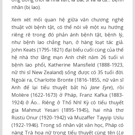
nhân (bị lao).
Xem xét mối quan hệ giữa văn chương nghệ
thuật với bệnh tật, có thể nói về một xu hướng
riêng rẽ trong đó phản ánh bệnh tật, bệnh lý,
như bệnh lao chẳng hạn, ở hàng loạt tác giả.
John Keats (1795-1821) đại biểu cuối cùng của thế
hệ nhà thơ lãng mạn Anh chết năm 26 tuổi vì
bệnh lao phổi, Katherine Mansfield (1888-1923,
nữ thi sĩ New Zealand) sống được có 35 tuổi đời.
Ngoài ra, Charlotte Bronte (1816-1855, nữ văn sĩ
Anh để lại tiểu thuyết bất hủ
Jane Eyre
), rồi
Molière (1622-1673) ở Pháp, Franz Kafka (1883-
1924) ở Áo… Riêng ở Thổ Nhĩ Kỳ có tiểu thuyết
gia Mahmut Yesari (1895-1945), hai nhà thơ
Rüstü Onur (1920-1942) và Muzaffer Tayyip Uslu
(1922-1946). Trong số nhân vật văn học, Pháp có
nàng Trà hoa nữ trong tiểu thuyết cùng tên (
La