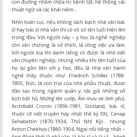
con đường nhằm chữa trị bệnh tật; hệ thống các
thuật ngữ và các khái niệm…
Nhìn toàn cục, nếu không tách bạch nhà văn bác
sĩ hay bác sĩ nhà văn thì có vô số tên tuổi hiện lên
trong đầu. Với người này – y học là nghề nghiệp
còn văn chương là sở thích, là công việc ưa làm.
Với người kia thì danh tiếng có được là nhờ viết
văn chuyên nghiệp, nhưng nhiều khi tên tuổi của
họ lại gắn liền với y học, đều là nhà văn hành
nghề thầy thuốc như: Friedrich Schiller (1788-
1805, Đức, là con trai của nhà phẫu thuật, được
đào tạo trong ngành quân y, tác giả những vở
kịch bất hủ
Những tên cướp, Âm mưu và tình yêu
),
Archibald Cronin (1896-1981, Scotland, bác sĩ,
thuộc cỡ viết truyện hay nhất thế kỷ XX), Cenap
Sehabettin (1870-1934, Thổ Nhĩ Kỳ)… nhưng
Anton Chekhov (1860-1904, Nga) nổi tiếng nhất –
ông đồng thời là nhà văn, là bác sĩ và là cả… bệnh