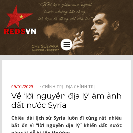
Kênh chia sẻ tri thức cộng đồng
Menu
⠀
POSTED
09/01/2025
CHÍNH TRỊ⠀
ĐỊA CHÍNH TRỊ⠀
ON
Về ‘lời nguyền địa lý’ ám ảnh
đất nước Syria
Chiều dài lịch sử Syria luôn đi cùng rất nhiều
bất ổn vì “lời nguyền địa lý” khiến đất nước
này rất dễ bị tổn thương.