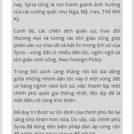
nay, Syria cũng là nơi tranh giành ảnh hưởng
của các cường quốc như Nga, Mỹ, Iran, Thổ Nhĩ
Kỳ.
Cạnh đó, các chiến dịch quân sự, trao đổi
thương mại và tương tác tôn giáo cũng góp
phần vào sự chia cắt và bất ổn trong lịch sử của
Syria – vùng đất có nhiều dân tộc, ngôn ngữ và
tôn giáo sinh sống, theo Foreign Policy.
Trong bối cảnh căng thẳng nội bộ dai dẳng
giữa những nhóm dân tộc này ở một vùng đất
có hàng nghìn năm lịch sử, việc thành lập một
chính phủ quốc gia thống nhất, độc lập đã là
một điều vô cùng khó khăn.
Để duy trì được sự ổn định của chính phủ đó lại
càng khó khăn hơn nữa. Do vậy, các chính phủ
Syria đã dùng đến biện pháp đàn áp cứng rắn
để ngăn chặn nguy cơ sụp đổ nội bộ.