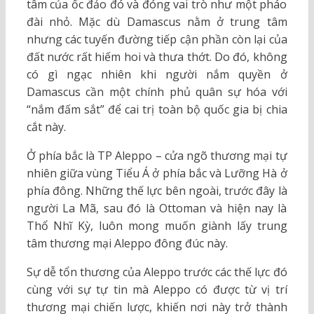
tâm của ốc đảo đó và đóng vai trò như một pháo
đài nhỏ. Mặc dù Damascus nằm ở trung tâm
nhưng các tuyến đường tiếp cận phần còn lại của
đất nước rất hiếm hoi và thưa thớt. Do đó, không
có gì ngạc nhiên khi người nắm quyền ở
Damascus cần một chính phủ quân sự hóa với
“nắm đấm sắt” để cai trị toàn bộ quốc gia bị chia
cắt này.
Ở phía bắc là TP Aleppo – cửa ngõ thương mại tự
nhiên giữa vùng Tiểu Á ở phía bắc và Lưỡng Hà ở
phía đông. Những thế lực bên ngoài, trước đây là
người La Mã, sau đó là Ottoman và hiện nay là
Thổ Nhĩ Kỳ, luôn mong muốn giành lấy trung
tâm thương mại Aleppo đông đúc này.
Sự dễ tổn thương của Aleppo trước các thế lực đó
cùng với sự tự tin mà Aleppo có được từ vị trí
thương mại chiến lược, khiến nơi này trở thành