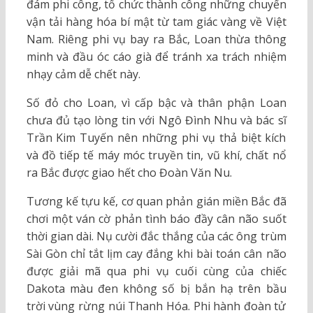
đám phi công, tổ chức thành công những chuyến
vận tải hàng hóa bí mật từ tam giác vàng về Việt
Nam. Riêng phi vụ bay ra Bắc, Loan thừa thông
minh và đầu óc cáo già để tránh xa trách nhiệm
nhạy cảm dễ chết này.
Số đỏ cho Loan, vì cấp bậc và thân phận Loan
chưa đủ tạo lòng tin với Ngô Đình Nhu và bác sĩ
Trần Kim Tuyến nên những phi vụ thả biệt kích
và đồ tiếp tế máy móc truyền tin, vũ khí, chất nổ
ra Bắc được giao hết cho Đoàn Văn Nu.
Tương kế tựu kế, cơ quan phản gián miền Bắc đã
chơi một ván cờ phản tình báo đầy cân não suốt
thời gian dài. Nụ cười đắc thắng của các ông trùm
Sài Gòn chỉ tắt lịm cay đắng khi bài toán cân não
được giải mã qua phi vụ cuối cùng của chiếc
Dakota màu đen không số bị bắn hạ trên bầu
trời vùng rừng núi Thanh Hóa. Phi hành đoàn tử