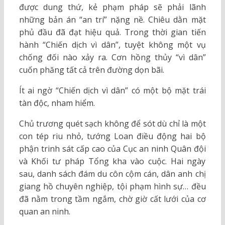
được dung thứ, kẻ phạm pháp sẽ phải lãnh
những bản án “an trí” nặng nề. Chiêu dằn mặt
phủ đầu đã đạt hiệu quả. Trong thời gian tiến
hành “Chiến dịch vì dân”, tuyệt không một vụ
chống đối nào xảy ra. Cơn hồng thủy “vì dân”
cuốn phăng tất cả trên đường dọn bãi.
Ít ai ngờ “Chiến dịch vì dân” có một bộ mặt trái
tàn độc, nham hiểm.
Chủ trương quét sạch không để sót dù chỉ là một
con tép riu nhỏ, tướng Loan điều động hai bộ
phận trinh sát cấp cao của Cục an ninh Quân đội
và Khối tư pháp Tổng kha vào cuộc. Hai ngày
sau, danh sách đám du côn cộm cán, dân anh chị
giang hồ chuyên nghiệp, tội phạm hình sự… đều
đã nằm trong tầm ngắm, chờ giờ cất lưới của cơ
quan an ninh.