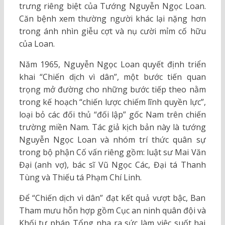
trưng riêng biệt của Tướng Nguyễn Ngọc Loan.
Căn bệnh xem thường người khác lại nặng hơn
trong ánh nhìn giễu cợt và nụ cười mỉm cố hữu
của Loan.
Năm 1965, Nguyễn Ngọc Loan quyết định triển
khai “Chiến dịch vì dân”, một bước tiến quan
trọng mở đường cho những bước tiếp theo nằm
trong kế hoạch “chiến lược chiếm lĩnh quyền lực”,
loại bỏ các đối thủ “đối lập” gốc Nam trên chiến
trường miền Nam. Tác giả kịch bản này là tướng
Nguyễn Ngọc Loan và nhóm trí thức quân sự
trong bộ phận Cố vấn riêng gồm: luật sư Mai Văn
Đại (anh vợ), bác sĩ Vũ Ngọc Các, Đại tá Thanh
Tùng và Thiếu tá Phạm Chí Linh.
Để “Chiến dịch vì dân” đạt kết quả vượt bậc, Ban
Tham mưu hỗn hợp gồm Cục an ninh quân đội và
Khối tư pháp Tổng nha ra sức làm việc suốt hai