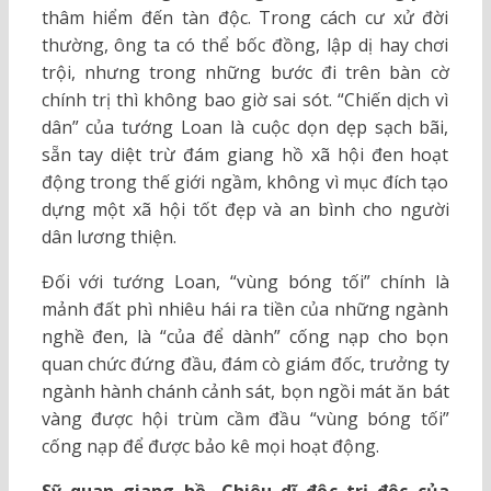
thâm hiểm đến tàn độc. Trong cách cư xử đời
thường, ông ta có thể bốc đồng, lập dị hay chơi
trội, nhưng trong những bước đi trên bàn cờ
chính trị thì không bao giờ sai sót. “Chiến dịch vì
dân” của tướng Loan là cuộc dọn dẹp sạch bãi,
sẵn tay diệt trừ đám giang hồ xã hội đen hoạt
động trong thế giới ngầm, không vì mục đích tạo
dựng một xã hội tốt đẹp và an bình cho người
dân lương thiện.
Đối với tướng Loan, “vùng bóng tối” chính là
mảnh đất phì nhiêu hái ra tiền của những ngành
nghề đen, là “của để dành” cống nạp cho bọn
quan chức đứng đầu, đám cò giám đốc, trưởng ty
ngành hành chánh cảnh sát, bọn ngồi mát ăn bát
vàng được hội trùm cầm đầu “vùng bóng tối”
cống nạp để được bảo kê mọi hoạt động.
Sỹ quan giang hồ- Chiêu dĩ độc trị độc của