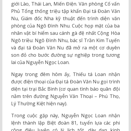
giới Lào, Thái Lan, Miến Điện. Văn phòng Cố vấn
Phủ Tổng thống triệu tập khẩn Đại tá Đoàn Văn
Nu, Giám đốc Nha kỹ thuật đến trình diện văn
phòng của Ngô Đình Nhu. Cuộc họp mặt của ba
nhân vật bí hiểm sau cánh gà đệ nhất Cộng Hòa
Ngô triều: Ngô Đình Nhu, bác sĩ Trần Kim Tuyến
và đại tá Đoàn Văn Nu đã mở ra một cơ duyên
son đỏ cho bước đường sự nghiệp trong tương
lai của Nguyễn Ngọc Loan.
Ngay trong đêm hôm ấy, Thiếu tá Loan nhận
được điện thoại của Đại tá Đoàn Văn Nu gọi trình
diện tại trại Bắc Bình (cơ quan tình báo quân đội
nằm trên đường Nguyễn Văn Thoại – Phú Thọ,
Lý Thường Kiệt hiện nay).
Trong cuộc gặp này, Nguyễn Ngọc Loan nhận
lệnh thành lập Biệt đoàn 81, tuyển lựa các phi
công điêu luyện có lý lịch tốt, dày dạn kinh