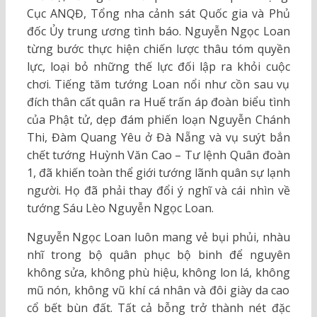
Cục ANQĐ, Tổng nha cảnh sát Quốc gia và Phủ
đốc Ủy trung ương tình báo. Nguyễn Ngọc Loan
từng bước thực hiện chiến lược thâu tóm quyền
lực, loại bỏ những thế lực đối lập ra khỏi cuộc
chơi. Tiếng tăm tướng Loan nổi như cồn sau vụ
đích thân cất quân ra Huế trấn áp đoàn biểu tình
của Phật tử, dẹp đám phiến loạn Nguyễn Chánh
Thi, Đàm Quang Yêu ở Đà Nẵng và vụ suýt bắn
chết tướng Huỳnh Văn Cao – Tư lệnh Quân đoàn
1, đã khiến toàn thể giới tướng lãnh quân sự lạnh
người. Họ đã phải thay đổi ý nghĩ và cái nhìn về
tướng Sáu Lèo Nguyễn Ngọc Loan.
Nguyễn Ngọc Loan luôn mang vẻ bụi phủi, nhàu
nhĩ trong bộ quân phục bộ binh để nguyên
không sửa, không phù hiệu, không lon lá, không
mũ nón, không vũ khí cá nhân và đôi giày da cao
cổ bết bùn đất. Tất cả bỗng trở thành nét đặc