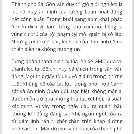
Thành phố Sài Gòn vẫn duy trì giờ giới nghiêm là
lúc bộ máy an ninh của tướng Loan hoạt động
hết công suất. Trong buổi sáng sớm khai pháo
“Chiến dịch vì dân”, từng khu xóm nổi tiếng là
vùng cư trú của tội phạm tại mỗi quận bị cô lập.
Những cuộc rượt bắt, lục soát của đám lính CS dã
chiến diễn ra không nương tay.
Từng đoàn thanh niên bị lùa lên xe GMC đưa về
thanh lọc tại Bộ chỉ huy dã chiến trong sân vận
động. Mọi thứ giấy tờ đều vô giá trị trong những
cuộc khủng bố của các lực lượng phối hợp Cảnh
sát và An ninh Quân đội. Đặc biệt không một ai
được miễn trừ qua những thủ tục xét hỏi, rà soát,
xác minh. Vì vậy trong ngày đầu ra quân, bầu
không khí đằng đằng sát khí, ngun ngút tỏa ra
từ đám lính rằn ri chốt chặn trên khắp đường
phố Sài Gòn. Mặc dù mọi sinh hoạt của thành phố