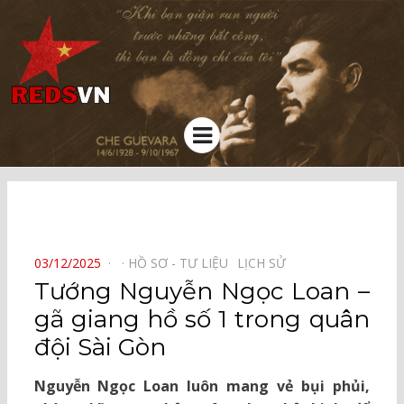
Kênh chia sẻ tri thức cộng đồng
Menu
⠀
POSTED
03/12/2025
HỒ SƠ - TƯ LIỆU⠀
LỊCH SỬ⠀
ON
Tướng Nguyễn Ngọc Loan –
gã giang hồ số 1 trong quân
đội Sài Gòn
Nguyễn Ngọc Loan luôn mang vẻ bụi phủi,