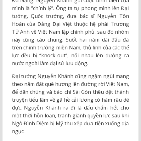
Đà Nẵng. Nguyễn Khánh gọi cuộc binh biến của
mình là “chỉnh lý”. Ông ta tự phong mình lên Đại
tướng, Quốc trưởng, đưa bác sĩ Nguyễn Tôn
Hoàn của Đảng Đại Việt thuộc hệ phái Trương
Tử Anh về Việt Nam lập chính phủ, sau đó nhóm
này cũng cáo chung. Suốt hai năm dài đấu đá
trên chính trường miền Nam, thủ lĩnh của các thế
lực đều bị “knock-out”, nối nhau lên đường ra
nước ngoài làm đại sứ lưu động.
Đại tướng Nguyễn Khánh cũng ngậm ngùi mang
theo nắm đất quê hương lên đường rời Việt Nam,
để dân chúng và báo chí Sài Gòn thêu dệt thành
truyện tiếu lâm về gã hề cải lương có hàm râu dê
đực. Nguyễn Khánh ra đi là dấu chấm hết cho
một thời hỗn loạn, tranh giành quyền lực sau khi
Ngô Đình Diệm bị Mỹ thu xếp đưa tiễn xuống địa
ngục.