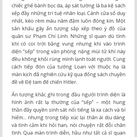
chiếc ghế bành bọc da, áp sát tường là ba kệ sách
xếp đầy những trí tuệ nhân loại. Cánh cửa sổ duy
nhất, kéo rèm màu nâm đậm luôn đóng kín. Một
sân khấu gây ấn tượng sắp xếp theo ý đồ của
quân sư Phạm Chí Linh. Những sĩ quan dù tính
khí có coi trời bằng vung nhưng khi vào trình
diện “sếp” trong văn phòng nặng mùi tử khí này
đều không khỏi rùng mình lạnh toát người. Cung
cách tiếp đón của tướng Loan với thuộc hạ là
màn kịch đã nghiên cứu kỹ qua đống sách chuyền
đề về Đệ tam đế chiến Hitler.
Ấn tượng khắc ghi trong đầu người trình diện là
hình ảnh rất lạ thường của “sếp” – một hung
thần đầy quyền sinh sát nổi tiếng là xa cách và bí
hiểm… nhưng trong tiếp xúc lại thân ái dịu dàng
và tình cảm khi hỏi han, nói chuyện rất đỗi chân
tình. Qua màn trình diễn, hầu như tất cả sĩ quan