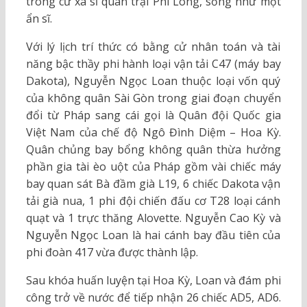
trong cư xá sĩ quan trại Phi Long, sống như một
ẩn sĩ.
Với lý lịch trí thức có bằng cử nhân toán và tài
năng bậc thầy phi hành loại vận tải C47 (máy bay
Dakota), Nguyễn Ngọc Loan thuộc loại vốn quý
của không quân Sài Gòn trong giai đoạn chuyển
đổi từ Pháp sang cái gọi là Quân đội Quốc gia
Việt Nam của chế độ Ngô Đình Diệm – Hoa Kỳ.
Quân chủng bay bổng không quân thừa hưởng
phần gia tài èo uột của Pháp gồm vài chiếc máy
bay quan sát Bà đầm già L19, 6 chiếc Dakota vận
tải già nua, 1 phi đội chiến đấu cơ T28 loại cánh
quạt và 1 trực thăng Alovette. Nguyễn Cao Kỳ và
Nguyễn Ngọc Loan là hai cánh bay đầu tiên của
phi đoàn 417 vừa được thành lập.
Sau khóa huấn luyện tại Hoa Kỳ, Loan và đám phi
công trở về nước để tiếp nhận 26 chiếc AD5, AD6.