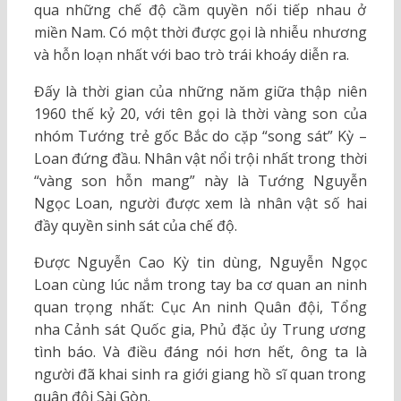
qua những chế độ cầm quyền nối tiếp nhau ở
miền Nam. Có một thời được gọi là nhiễu nhương
và hỗn loạn nhất với bao trò trái khoáy diễn ra.
Đấy là thời gian của những năm giữa thập niên
1960 thế kỷ 20, với tên gọi là thời vàng son của
nhóm Tướng trẻ gốc Bắc do cặp “song sát” Kỳ –
Loan đứng đầu. Nhân vật nổi trội nhất trong thời
“vàng son hỗn mang” này là Tướng Nguyễn
Ngọc Loan, người được xem là nhân vật số hai
đầy quyền sinh sát của chế độ.
Được Nguyễn Cao Kỳ tin dùng, Nguyễn Ngọc
Loan cùng lúc nắm trong tay ba cơ quan an ninh
quan trọng nhất: Cục An ninh Quân đội, Tổng
nha Cảnh sát Quốc gia, Phủ đặc ủy Trung ương
tình báo. Và điều đáng nói hơn hết, ông ta là
người đã khai sinh ra giới giang hồ sĩ quan trong
quân đội Sài Gòn.