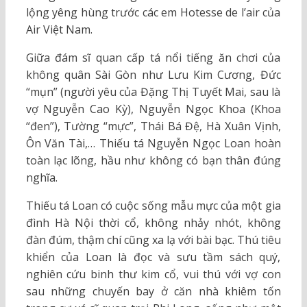
lộng yêng hùng trước các em Hotesse de l’air của
Air Việt Nam.
Giữa đám sĩ quan cấp tá nổi tiếng ăn chơi của
không quân Sài Gòn như Lưu Kim Cương, Đức
“mụn” (người yêu của Đặng Thị Tuyết Mai, sau là
vợ Nguyễn Cao Kỳ), Nguyễn Ngọc Khoa (Khoa
“đen”), Tường “mực”, Thái Bá Đệ, Hà Xuân Vịnh,
Ôn Văn Tài,… Thiếu tá Nguyễn Ngọc Loan hoàn
toàn lạc lõng, hầu như không có bạn thân đúng
nghĩa.
Thiếu tá Loan có cuộc sống mẫu mực của một gia
đình Hà Nội thời cổ, không nhảy nhót, không
đàn đúm, thậm chí cũng xa lạ với bài bạc. Thú tiêu
khiển của Loan là đọc và sưu tầm sách quý,
nghiên cứu binh thư kim cổ, vui thú với vợ con
sau những chuyến bay ở căn nhà khiêm tốn