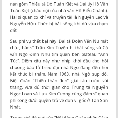
nạn gồm Thiếu tá Đỗ Tuấn Kiệt và Đại úy Hồ Văn
Tuấn Kiệt (cháu nội của nhà văn Hồ Biểu Chánh).
Hai sĩ quan cơ khí và truyền tải là Nguyễn Lạc và
Nguyễn Hữu Thức bị bắt sống khi dù vừa chạm
đất.
Sau phi vụ thất bại này, Đại tá Đoàn Văn Nu mất
chức, bác sĩ Trần Kim Tuyến bị thất sủng và Cố
vấn Ngô Đình Nhu tìm quên bên plateau “Anh
Túc”. Điềm xấu này như nhịp khởi đầu cho hồi
chuông báo tử triều đại nhà Ngô đang đến hồi
kết thúc bi thảm. Năm 1963, nhà Ngô sụp đổ,
Biệt đoàn “Thiên thần đen” giải tán trước vài
tháng, vừa đủ thời gian cho Trung tá Nguyễn
Ngọc Loan và Lưu Kim Cương cùng đám sĩ quan
phi công dưới quyền trở về đơn vị gốc ở Tân Sơn
Nhất.
Trong chế độ mới của “Hội đồng Quân nhân Cách