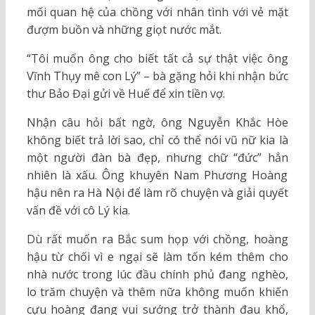
mối quan hệ của chồng với nhân tình với vẻ mặt
đượm buồn và những giọt nước mắt.
“Tôi muốn ông cho biết tất cả sự thật việc ông
Vĩnh Thụy mê con Lý” – bà gặng hỏi khi nhận bức
thư Bảo Đại gửi về Huế để xin tiền vợ.
Nhận câu hỏi bất ngờ, ông Nguyễn Khắc Hòe
không biết trả lời sao, chỉ có thể nói vũ nữ kia là
một người đàn bà đẹp, nhưng chữ “đức” hẳn
nhiên là xấu. Ông khuyên Nam Phương Hoàng
hậu nên ra Hà Nội để làm rõ chuyện và giải quyết
vấn đề với cô Lý kia.
Dù rất muốn ra Bắc sum họp với chồng, hoàng
hậu từ chối vì e ngại sẽ làm tốn kém thêm cho
nhà nước trong lúc đầu chính phủ đang nghèo,
lo trăm chuyện và thêm nữa không muốn khiến
cựu hoàng đang vui sướng trở thành đau khổ,