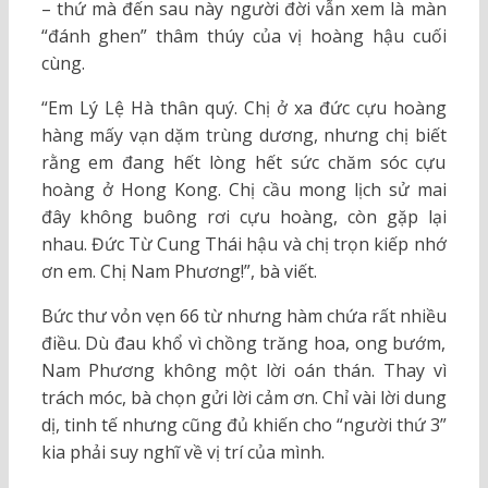
– thứ mà đến sau này người đời vẫn xem là màn
“đánh ghen” thâm thúy của vị hoàng hậu cuối
cùng.
“Em Lý Lệ Hà thân quý. Chị ở xa đức cựu hoàng
hàng mấy vạn dặm trùng dương, nhưng chị biết
rằng em đang hết lòng hết sức chăm sóc cựu
hoàng ở Hong Kong. Chị cầu mong lịch sử mai
đây không buông rơi cựu hoàng, còn gặp lại
nhau. Đức Từ Cung Thái hậu và chị trọn kiếp nhớ
ơn em. Chị Nam Phương!”, bà viết.
Bức thư vỏn vẹn 66 từ nhưng hàm chứa rất nhiều
điều. Dù đau khổ vì chồng trăng hoa, ong bướm,
Nam Phương không một lời oán thán. Thay vì
trách móc, bà chọn gửi lời cảm ơn. Chỉ vài lời dung
dị, tinh tế nhưng cũng đủ khiến cho “người thứ 3”
kia phải suy nghĩ về vị trí của mình.