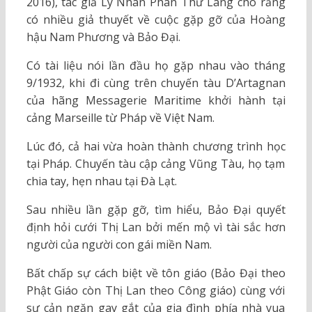
2016), tác giả Lý Nhân Phan Thứ Lang cho rằng
có nhiều giả thuyết về cuộc gặp gỡ của Hoàng
hậu Nam Phương và Bảo Đại.
Có tài liệu nói lần đầu họ gặp nhau vào tháng
9/1932, khi đi cùng trên chuyến tàu D’Artagnan
của hãng Messagerie Maritime khởi hành tại
cảng Marseille từ Pháp về Việt Nam.
Lúc đó, cả hai vừa hoàn thành chương trình học
tại Pháp. Chuyến tàu cập cảng Vũng Tàu, họ tạm
chia tay, hẹn nhau tại Đà Lạt.
Sau nhiều lần gặp gỡ, tìm hiểu, Bảo Đại quyết
định hỏi cưới Thị Lan bởi mến mộ vì tài sắc hơn
người của người con gái miền Nam.
Bất chấp sự cách biệt về tôn giáo (Bảo Đại theo
Phật Giáo còn Thị Lan theo Công giáo) cùng với
sự cản ngăn gay gắt của gia đình phía nhà vua