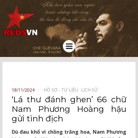
Kênh chia sẻ tri thức cộng đồng
Menu
⠀
POSTED
18/11/2024
HỒ SƠ - TƯ LIỆU⠀
LỊCH SỬ⠀
ON
‘Lá thư đánh ghen’ 66 chữ
Nam Phương Hoàng hậu
gửi tình địch
Dù đau khổ vì chồng trăng hoa, Nam Phương