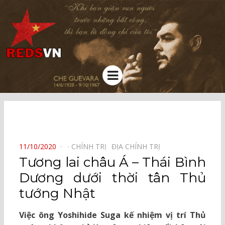
Kênh chia sẻ tri thức cộng đồng
Menu
⠀
POSTED
11/10/2020
CHÍNH TRỊ⠀
ĐỊA CHÍNH TRỊ⠀
ON
Tương lai châu Á – Thái Bình
Dương dưới thời tân Thủ
tướng Nhật
Việc ông Yoshihide Suga kế nhiệm vị trí Thủ