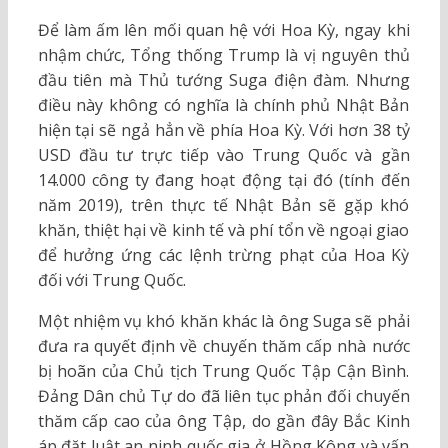
Để làm ấm lên mối quan hệ với Hoa Kỳ, ngay khi
nhậm chức, Tổng thống Trump là vị nguyên thủ
đầu tiên mà Thủ tướng Suga điện đàm. Nhưng
điều này không có nghĩa là chính phủ Nhật Bản
hiện tại sẽ ngả hẳn về phía Hoa Kỳ. Với hơn 38 tỷ
USD đầu tư trực tiếp vào Trung Quốc và gần
14.000 công ty đang hoạt động tại đó (tính đến
năm 2019), trên thực tế Nhật Bản sẽ gặp khó
khăn, thiệt hại về kinh tế và phí tổn về ngoại giao
để hưởng ứng các lệnh trừng phạt của Hoa Kỳ
đối với Trung Quốc.
Một nhiệm vụ khó khăn khác là ông Suga sẽ phải
đưa ra quyết định về chuyến thăm cấp nhà nước
bị hoãn của Chủ tịch Trung Quốc Tập Cận Bình.
Đảng Dân chủ Tự do đã liên tục phản đối chuyến
thăm cấp cao của ông Tập, do gần đây Bắc Kinh
áp đặt luật an ninh quốc gia ở Hồng Kông và vấn