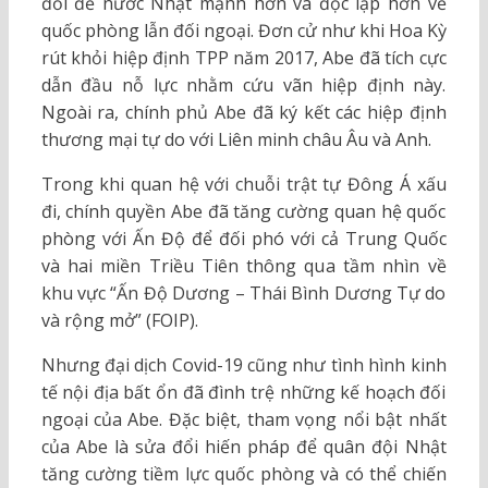
đổi để nước Nhật mạnh hơn và độc lập hơn về
quốc phòng lẫn đối ngoại. Đơn cử như khi Hoa Kỳ
rút khỏi hiệp định TPP năm 2017, Abe đã tích cực
dẫn đầu nỗ lực nhằm cứu vãn hiệp định này.
Ngoài ra, chính phủ Abe đã ký kết các hiệp định
thương mại tự do với Liên minh châu Âu và Anh.
Trong khi quan hệ với chuỗi trật tự Đông Á xấu
đi, chính quyền Abe đã tăng cường quan hệ quốc
phòng với Ấn Độ để đối phó với cả Trung Quốc
và hai miền Triều Tiên thông qua tầm nhìn về
khu vực “Ấn Độ Dương – Thái Bình Dương Tự do
và rộng mở” (FOIP).
Nhưng đại dịch Covid-19 cũng như tình hình kinh
tế nội địa bất ổn đã đình trệ những kế hoạch đối
ngoại của Abe. Đặc biệt, tham vọng nổi bật nhất
của Abe là sửa đổi hiến pháp để quân đội Nhật
tăng cường tiềm lực quốc phòng và có thể chiến