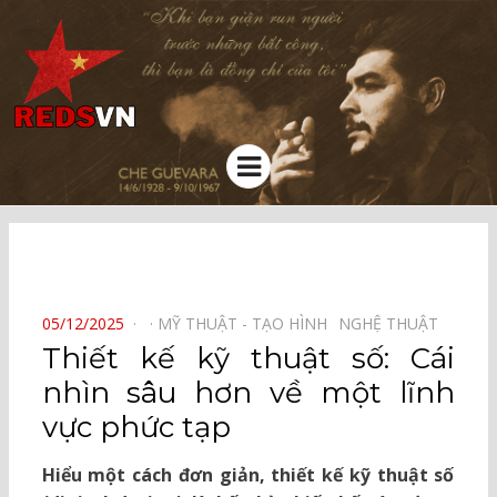
Kênh chia sẻ tri thức cộng đồng
Menu
⠀
POSTED
05/12/2025
MỸ THUẬT - TẠO HÌNH⠀
NGHỆ THUẬT⠀
ON
Thiết kế kỹ thuật số: Cái
nhìn sâu hơn về một lĩnh
vực phức tạp
Hiểu một cách đơn giản, thiết kế kỹ thuật số