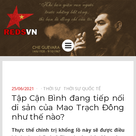
Kênh chia sẻ tri thức cộng đồng
Menu
⠀
POSTED
25/06/2021
THỜI SỰ⠀
THỜI SỰ QUỐC TẾ⠀
ON
Tập Cận Bình đang tiếp nối
di sản của Mao Trạch Đông
như thế nào?
Thực thể chính trị khổng lồ này sẽ được điều