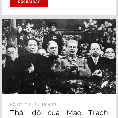
ĐỌC BÀI NÀY
HỒ SƠ - TƯ LIỆU⠀
LỊCH SỬ⠀
Thái độ của Mao Trạch