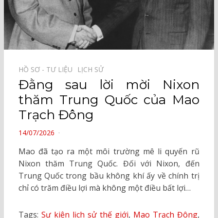
HỒ SƠ - TƯ LIỆU⠀
LỊCH SỬ⠀
Đằng sau lời mời Nixon
thăm Trung Quốc của Mao
Trạch Đông
POSTED
14/07/2026
ON
Mao đã tạo ra một môi trường mê li quyến rũ
Nixon thăm Trung Quốc. Đối với Nixon, đến
Trung Quốc trong bầu không khí ấy về chính trị
chỉ có trăm điều lợi mà không một điều bất lợi…
Tags:
Sự kiện lịch sử thế giới
,
Mao Trạch Đông
,