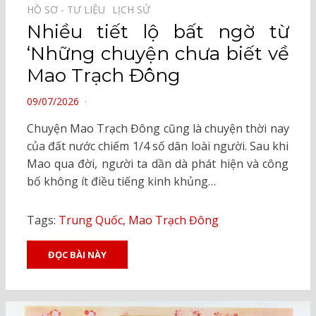
HỒ SƠ - TƯ LIỆU⠀
LỊCH SỬ⠀
Nhiều tiết lộ bất ngờ từ
‘Những chuyện chưa biết về
Mao Trạch Đông
POSTED
09/07/2026
ON
Chuyện Mao Trạch Đông cũng là chuyện thời nay
của đất nước chiếm 1/4 số dân loài người. Sau khi
Mao qua đời, người ta dần dà phát hiện và công
bố không ít điều tiếng kinh khủng…
Tags:
Trung Quốc
,
Mao Trạch Đông
ĐỌC BÀI NÀY