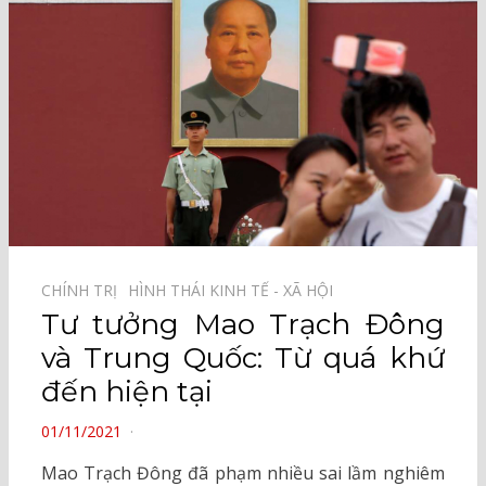
CHÍNH TRỊ⠀
HÌNH THÁI KINH TẾ - XÃ HỘI⠀
Tư tưởng Mao Trạch Đông
và Trung Quốc: Từ quá khứ
đến hiện tại
POSTED
01/11/2021
ON
Mao Trạch Đông đã phạm nhiều sai lầm nghiêm