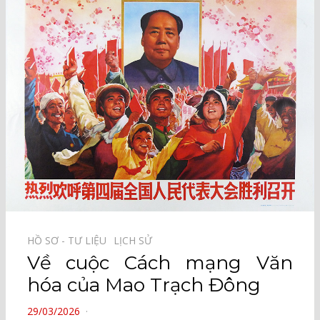
HỒ SƠ - TƯ LIỆU⠀
LỊCH SỬ⠀
Về cuộc Cách mạng Văn
hóa của Mao Trạch Đông
POSTED
29/03/2026