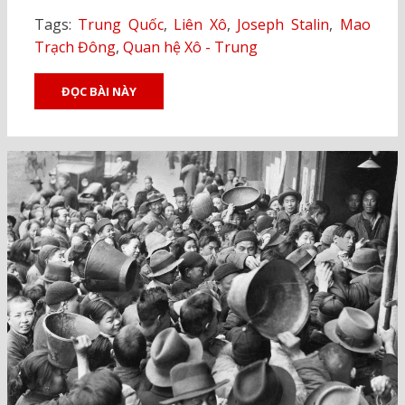
Tags:
Trung Quốc
,
Liên Xô
,
Joseph Stalin
,
Mao
Trạch Đông
,
Quan hệ Xô - Trung
ĐỌC BÀI NÀY