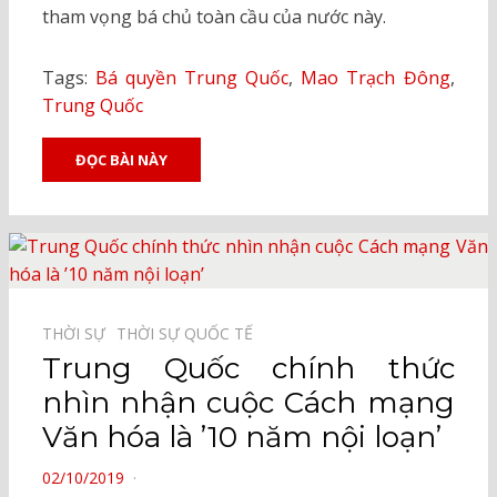
tham vọng bá chủ toàn cầu của nước này.
Tags:
Bá quyền Trung Quốc
,
Mao Trạch Đông
,
Trung Quốc
ĐỌC BÀI NÀY
THỜI SỰ⠀
THỜI SỰ QUỐC TẾ⠀
Trung Quốc chính thức
nhìn nhận cuộc Cách mạng
Văn hóa là ’10 năm nội loạn’
POSTED
02/10/2019