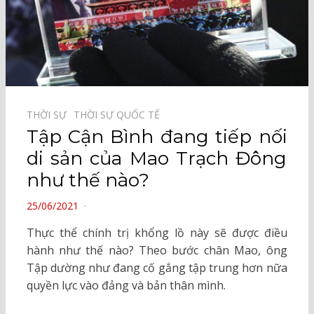
THỜI SỰ⠀
THỜI SỰ QUỐC TẾ⠀
Tập Cận Bình đang tiếp nối
di sản của Mao Trạch Đông
như thế nào?
POSTED
25/06/2021
ON
Thực thể chính trị khổng lồ này sẽ được điều
hành như thế nào? Theo bước chân Mao, ông
Tập dường như đang cố gắng tập trung hơn nữa
quyền lực vào đảng và bản thân mình.