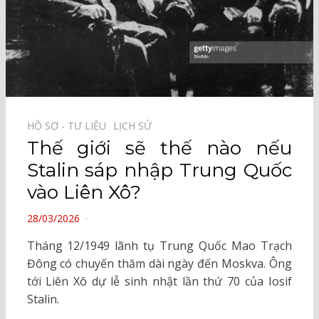
HỒ SƠ - TƯ LIỆU⠀
LỊCH SỬ⠀
Thế giới sẽ thế nào nếu
Stalin sáp nhập Trung Quốc
vào Liên Xô?
POSTED
28/03/2026
ON
Tháng 12/1949 lãnh tụ Trung Quốc Mao Trạch
Đông có chuyến thăm dài ngày đến Moskva. Ông
tới Liên Xô dự lễ sinh nhật lần thứ 70 của Iosif
Stalin.