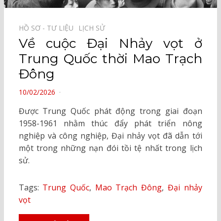
HỒ SƠ - TƯ LIỆU⠀
LỊCH SỬ⠀
Về cuộc Đại Nhảy vọt ở
Trung Quốc thời Mao Trạch
Đông
POSTED
10/02/2026
ON
Được Trung Quốc phát động trong giai đoạn
1958-1961 nhằm thúc đẩy phát triển nông
nghiệp và công nghiệp, Đại nhảy vọt đã dẫn tới
một trong những nạn đói tồi tệ nhất trong lịch
sử.
Tags:
Trung Quốc
,
Mao Trạch Đông
,
Đại nhảy
vọt