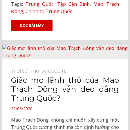
Tags:
Trung Quốc
,
Tập Cận Bình
,
Mao Trạch
Đông
,
Chính trị Trung Quốc
ĐỌC BÀI NÀY
THỜI SỰ⠀
THỜI SỰ QUỐC TẾ⠀
Giấc mơ lãnh thổ của Mao
Trạch Đông vẫn đeo đẳng
Trung Quốc?
POSTED
20/06/2020
ON
Mao Trạch Đông không chỉ muốn xây dựng một
Trung Quốc cường thịnh mà còn định hướng cho