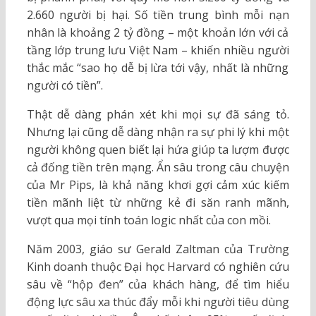
2.660 người bị hại. Số tiền trung bình mỗi nạn
nhân là khoảng 2 tỷ đồng – một khoản lớn với cả
tầng lớp trung lưu Việt Nam – khiến nhiều người
thắc mắc “sao họ dễ bị lừa tới vậy, nhất là những
người có tiền”.
Thật dễ dàng phán xét khi mọi sự đã sáng tỏ.
Nhưng lại cũng dễ dàng nhận ra sự phi lý khi một
người không quen biết lại hứa giúp ta lượm được
cả đống tiền trên mạng. Ẩn sâu trong câu chuyện
của Mr Pips, là khả năng khơi gợi cảm xúc kiếm
tiền mãnh liệt từ những kẻ đi săn ranh mãnh,
vượt qua mọi tính toán logic nhất của con mồi.
Năm 2003, giáo sư Gerald Zaltman của Trường
Kinh doanh thuộc Đại học Harvard có nghiên cứu
sâu về “hộp đen” của khách hàng, để tìm hiểu
động lực sâu xa thúc đẩy mỗi khi người tiêu dùng