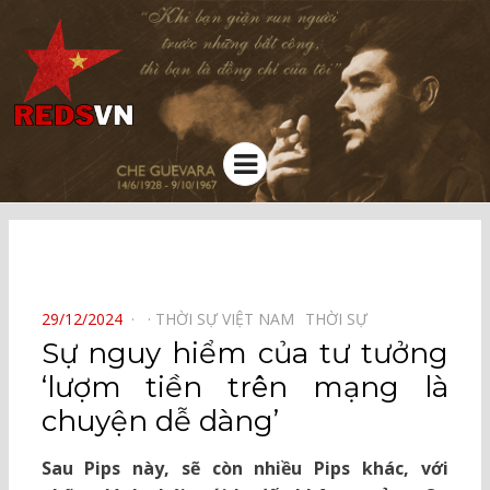
Kênh chia sẻ tri thức cộng đồng
Menu
⠀
POSTED
29/12/2024
THỜI SỰ VIỆT NAM⠀
THỜI SỰ⠀
ON
Sự nguy hiểm của tư tưởng
‘lượm tiền trên mạng là
chuyện dễ dàng’
Sau Pips này, sẽ còn nhiều Pips khác, với