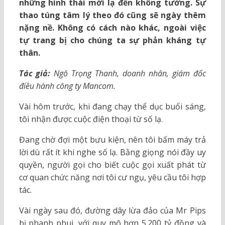
những hình thái mới lạ đến không tưởng. Sự
thao túng tâm lý theo đó cũng sẽ ngày thêm
nặng nề. Không có cách nào khác, ngoài việc
tự trang bị cho chúng ta sự phản kháng tự
thân.
Tác giả:
Ngô Trọng Thanh, doanh nhân, giám đốc
điều hành công ty Mancom.
Vài hôm trước, khi đang chạy thể dục buổi sáng,
tôi nhận được cuộc điện thoại từ số lạ.
Đang chờ đợi một bưu kiện, nên tôi bấm máy trả
lời dù rất ít khi nghe số lạ. Bằng giọng nói đầy uy
quyền, người gọi cho biết cuộc gọi xuất phát từ
cơ quan chức năng nơi tôi cư ngụ, yêu cầu tôi hợp
tác.
Vài ngày sau đó, đường dây lừa đảo của Mr Pips
bị phanh phui, với quy mô hơn 5.200 tỷ đồng và