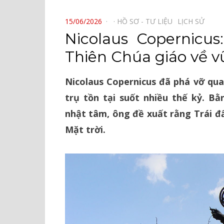
⠀
POSTED
15/06/2026
HỒ SƠ - TƯ LIỆU⠀
LỊCH SỬ⠀
ON
Nicolaus Copernicus
Thiên Chúa giáo về v
Nicolaus Copernicus đã phá vỡ qu
trụ tồn tại suốt nhiều thế kỷ. B
nhật tâm, ông đề xuất rằng Trái đ
Mặt trời.