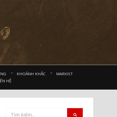
ỜNG⠀
KHOẢNH KHẮC⠀
MARXIST⠀
IÊN HỆ
Tìm