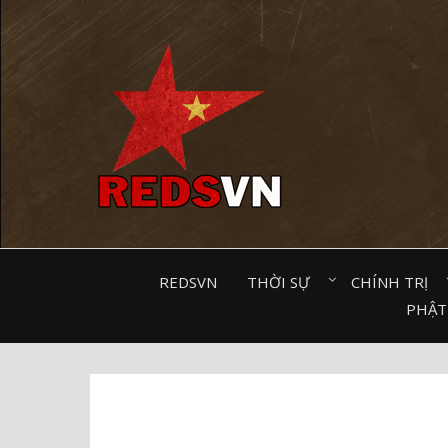
Kênh chia sẻ tri thức cộng đồng
REDSVN
THỜI SỰ⠀
CHÍNH TRỊ⠀
PHẬT