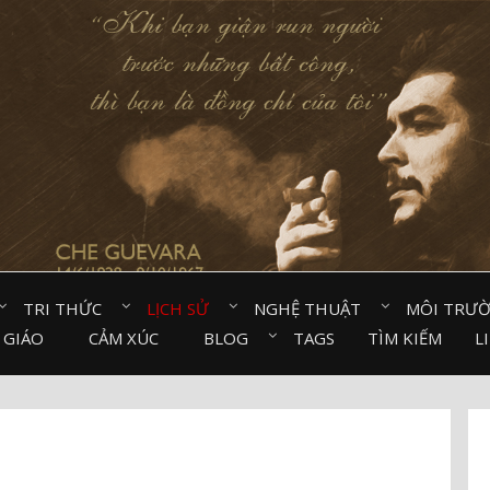
TRI THỨC⠀
LỊCH SỬ⠀
NGHỆ THUẬT⠀
MÔI TRƯ
 GIÁO⠀
CẢM XÚC⠀
BLOG⠀
TAGS
TÌM KIẾM
L