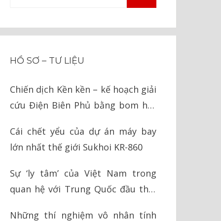
TÌM
kiếm
KIẾM
cho:
HỒ SƠ – TƯ LIỆU
Chiến dịch Kền kền – kế hoạch giải
cứu Điện Biên Phủ bằng bom hạt
nhân của Mỹ
Cái chết yểu của dự án máy bay
lớn nhất thế giới Sukhoi KR-860
Sự ‘ly tâm’ của Việt Nam trong
quan hệ với Trung Quốc đầu thời
Nguyễn
Những thí nghiệm vô nhân tính