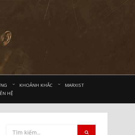
ỜNG⠀
KHOẢNH KHẮC⠀
MARXIST⠀
IÊN HỆ
Tìm