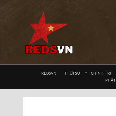
Kênh chia sẻ tri thức cộng đồng
REDSVN
THỜI SỰ⠀
CHÍNH TRỊ⠀
PHẬT