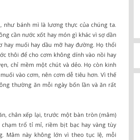
, như bánh mì là lương thực của chúng ta.
hông cần nước xốt hay món gì khác vì sợ dần
 hay muối hay dầu mỡ hay đường. Họ thổi
ớc thôi để cho cơm không dính vào nồi hay
vẹn, chỉ mềm một chút và dẻo. Họ còn kinh
uối vào cơm, nên cơm dễ tiêu hơn. Vì thế
ông thường ăn mỗi ngày bốn lần và ăn rất
n, chân xếp lại, trước một bàn tròn (mâm)
hạm trổ tỉ mỉ, riềm bịt bạc hay vàng tùy
g. Mâm này không lớn vì theo tục lệ, mỗi