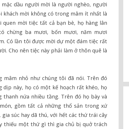
à mặc dầu người mời là người nghèo, người
i khách mời không có trong mâm ít nhất là
i quen mời tiệc tất cả bạn bè, họ hàng lân
 có chừng ba mươi, bốn mươi, năm mươi
ăm. Có lần tôi được mời dự một đám tiệc rất
ười. Cho nên tiệc này phải làm ở thôn quê là
ng mâm nhỏ như chúng tôi đã nói. Trên đó
 dịp này, họ có một kế hoạch rất khéo, họ
 thanh nứa nhiều tầng. Trên đó họ bày và
 món, gồm tất cả những thổ sản trong xứ
, gia súc hay dã thú, với hết các thứ trái cây
thiếu một thứ gì thì gia chủ bị quở trách