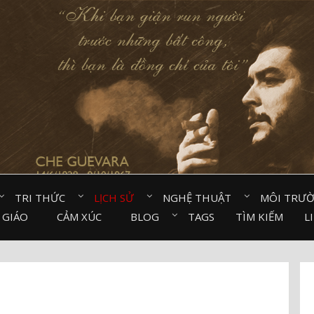
TRI THỨC⠀
LỊCH SỬ⠀
NGHỆ THUẬT⠀
MÔI TRƯ
 GIÁO⠀
CẢM XÚC⠀
BLOG⠀
TAGS
TÌM KIẾM
L