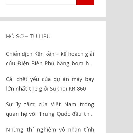
TÌM
kiếm
KIẾM
cho:
HỒ SƠ – TƯ LIỆU
Chiến dịch Kền kền – kế hoạch giải
cứu Điện Biên Phủ bằng bom hạt
nhân của Mỹ
Cái chết yểu của dự án máy bay
lớn nhất thế giới Sukhoi KR-860
Sự ‘ly tâm’ của Việt Nam trong
quan hệ với Trung Quốc đầu thời
Nguyễn
Những thí nghiệm vô nhân tính