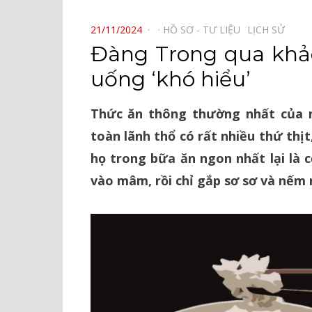
⠀
POSTED
21/11/2024
HỒ SƠ - TƯ LIỆU⠀
LỊCH SỬ⠀
ON
Đàng Trong qua khảo
uống ‘khó hiểu’
Thức ăn thông thường nhất của n
toàn lãnh thổ có rất nhiều thứ thịt,
họ trong bữa ăn ngon nhất lại là 
vào mâm, rồi chỉ gắp sơ sơ và nếm 